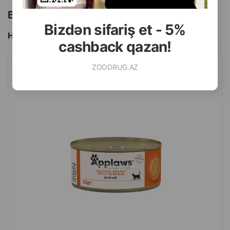
Bu brendin başqa məhsulları
Bizdən sifariş et - 5%
Hamısını Gör
cashback qazan!
ZOODRUG.AZ
NƏM YEM APPLAWS YETKIN PIŞIKLƏR ÜÇÜN TOYUQ DÖŞÜ VƏ
BALQABAQ ILƏ 70 Q.