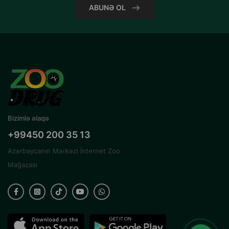
ABUNƏ OL
Bizimlə əlaqə
+99450 200 35 13
Azərbaycanın Mərkəzi İnternet Zoo
Mağazası