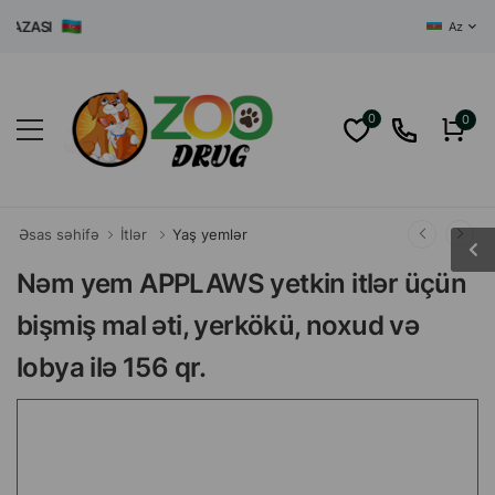
ASI
Az
0
0
Əsas səhifə
İtlər
Yaş yemlər
Nəm yem APPLAWS yetkin itlər üçün
bişmiş mal əti, yerkökü, noxud və
lobya ilə 156 qr.