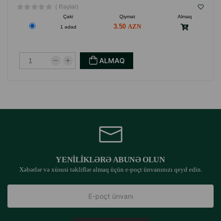
( Rəylər)
Çəki
Qiymət
Almaq
3.50
1 ədəd
ALMAQ
YENILIKLƏRƏ ABUNƏ OLUN
Xəbərlər və xüsusi təkliflər almaq üçün e-poçt ünvanınızı qeyd edin.