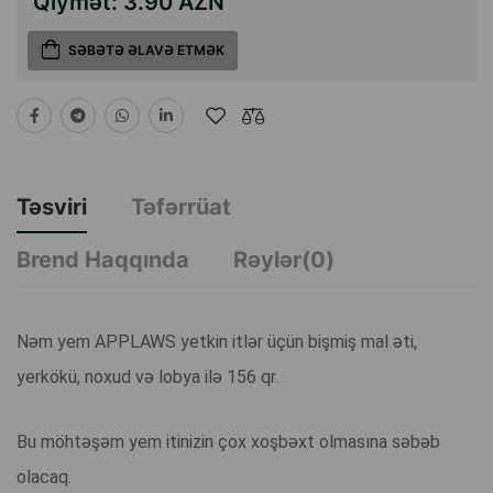
Qiymət:
3.90 AZN
SƏBƏTƏ ƏLAVƏ ETMƏK
Təsviri
Təfərrüat
Brend Haqqında
Rəylər(0)
Nəm yem APPLAWS yetkin itlər üçün bişmiş mal əti,
yerkökü, noxud və lobya ilə 156 qr.
Bu möhtəşəm yem itinizin çox xoşbəxt olmasına səbəb
olacaq.