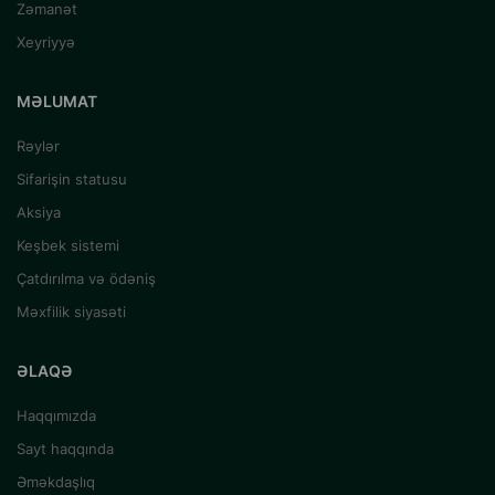
Zəmanət
Xeyriyyə
MƏLUMAT
Rəylər
Sifarişin statusu
Aksiya
Keşbek sistemi
Çatdırılma və ödəniş
Məxfilik siyasəti
ƏLAQƏ
Haqqımızda
Sayt haqqında
Əməkdaşlıq