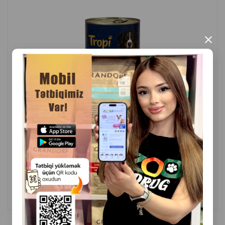
və fəaliyyət səviyyəsinə əsasən xidmət ölçüsünü
tənzimləyin).
×
3 aylıqdan balalara uyğundur.
Ev heyvanınızın həmişə içmək üçün çoxlu təmiz su
olduğundan əmin olun.
İstehsalçı ölkə: Tayland.
( Rəylər)
Çəki
Qiymət
Almaq
5
6.00
1 ədəd
ALMAQ