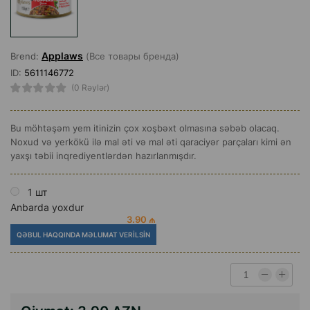
Applaws
Brend:
(Все товары бренда)
ID:
5611146772
(0 Rəylər)
Bu möhtəşəm yem itinizin çox xoşbəxt olmasına səbəb olacaq.
Noxud və yerkökü ilə mal əti və mal əti qaraciyər parçaları kimi ən
yaxşı təbii inqrediyentlərdən hazırlanmışdır.
1 шт
Anbarda yoxdur
3.90 ₼
QƏBUL HAQQINDA MƏLUMAT VERILSIN