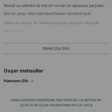
Noxud və yerkökü ilə mal əti və mal əti qaraciyər parçaları
kimi ən yaxşı təbii inqrediyentlərdən hazırlanmışdır.
Daha çox ləzzət və tekstura üçün bu reseptə lobya da
əlavə etdik.
Tərkibi:
DAHA ÇOX OXU
Mal əti 40% (mal əti, mal əti qaraciyəri), yerkökü 10%, noxud
10%, lobya 5%, tərəvəz jelləşdirmə agenti.
Oxşar məhsullar
Analitik komponentlər:
Hamısını Gör
Zülal 9%, xam lif 1%, xam yağ 1%, xam kül 2%, rütubət 86%
Toppers tək-tək təqdim edilə bilər və ya nəmləndirmə və
ləzzət üçün sevimli quru yeməyə əlavə edilə bilər.
NƏMLI KONSERVLƏŞDIRILMIŞ YEM TROPI DE LUX BÖYÜKLƏR
ÜÇÜN ITLƏR ÜÇÜN SOUSDA DANA ƏTI ILƏ 1250 Q
Gündə 2 qutuya qədər xidmət edin (itinizin çəkisinə, yaşına