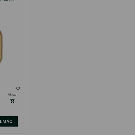
QR.
( Rəylər)
Almaq
Çəki
Qiymət
Almaq
Anbarda
2.40
1 ədəd
Yoxdur
ALMAQ