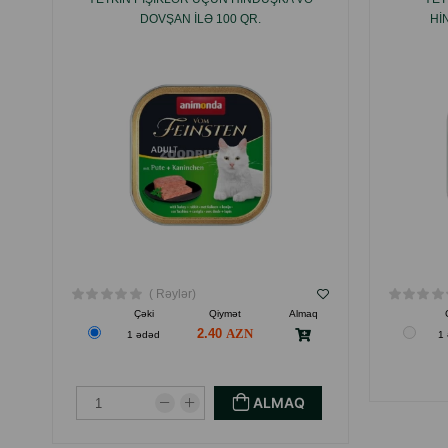
DOVŞAN ILƏ 100 QR.
HI
( Rəylər)
Çəki
Qiymət
Almaq
2.40
1 ədəd
1
ALMAQ