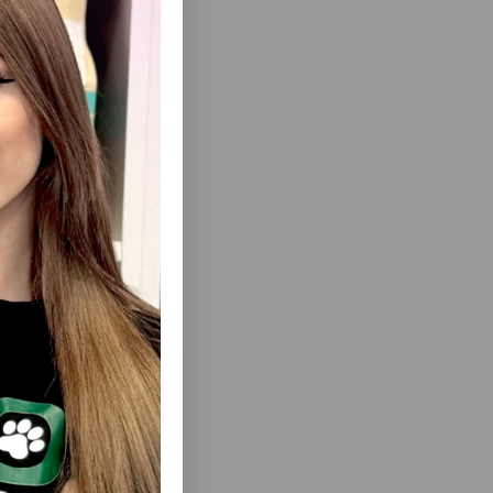
ısını Gör
JUNIOR
HAPPY CAT / HAPPY DOG VET RECOVERY
INDUŞKA
ADULT PIŞIKLƏR VƏ ITLƏR ÜÇÜN BƏRPA
DÖVRÜNDƏ YAŞ YEM, 200 Q