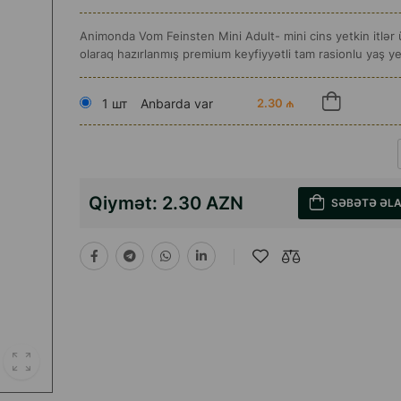
Animonda Vom Feinsten Mini Adult- mini cins yetkin itlər
olaraq hazırlanmış premium keyfiyyətli tam rasionlu yaş y
1 шт
Anbarda var
2.30 ₼
Qiymət:
2.30 AZN
SƏBƏTƏ ƏL