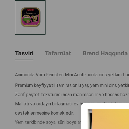
Təsviri
Təfərrüat
Brend Haqqında
Animonda Vom Feinsten Mini Adult- xırda cins yetkin itlər
Premium keyfiyyətli tam rasionlu yaş yem mini cins yetkin 
Zərif paştet teksturası asan mənimsənilir və həssas həzm
Mal əti və ördəyin birləşməsi ev heyvanını yüksək keyfiyyə
dəstəklənməsinə kömək edir.
Yem tərkibində soya, süni boyalar və konservantlar yoxdur