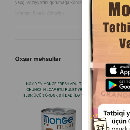
yaxşı vəziyyətini qorumağa kömək edir.
İstehsal ölkəsi: Almaniya.
Oxşar məhsullar
NƏM YEM MONGE FRESH ADULT DOG
NATURE’
CHUNKS IN LOAF ƏTLI RULET YETKIN
RABBIT 
ITLƏR ÜÇÜN ÖRDƏK ƏTI DADI ILƏ 400 QR.
KRILL 