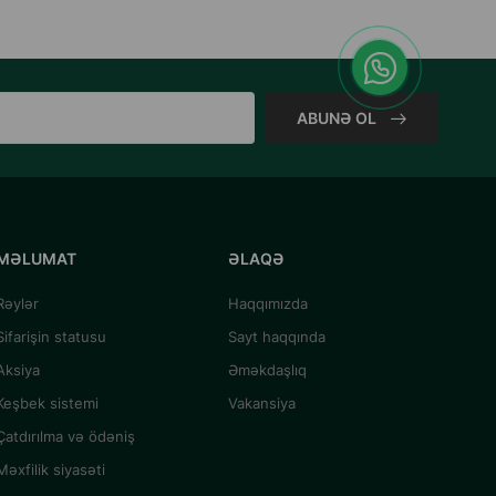
ABUNƏ OL
MƏLUMAT
ƏLAQƏ
Rəylər
Haqqımızda
Sifarişin statusu
Sayt haqqında
Aksiya
Əməkdaşlıq
Keşbek sistemi
Vakansiya
Çatdırılma və ödəniş
Məxfilik siyasəti