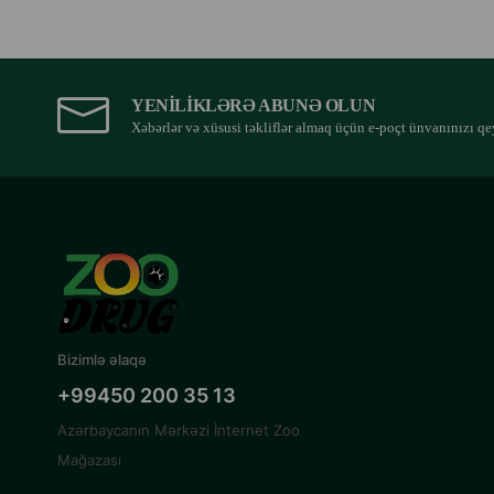
YENILIKLƏRƏ ABUNƏ OLUN
Xəbərlər və xüsusi təkliflər almaq üçün e-poçt ünvanınızı qe
Bizimlə əlaqə
+99450 200 35 13
Azərbaycanın Mərkəzi İnternet Zoo
Mağazası