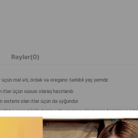
Rəylər(0)
 üçün mal əti, ördək və oregano tərkibli yaş yemdir.
itlər üçün xüsusi olaraq hazırlanıb.
 sistemi olan itlər üçün də uyğundur.
tli heyvani zülalla təmin edir, oregano əlavəsi isə həzmin və işt
, gündəlik qidalanma üçün uyğundur və itin sağlamlığını, aktivliyi