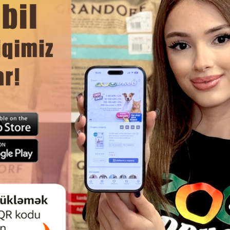
DAHA ÇOX OXU
Ham
S PROTECTION SUPERIOR CARE
ANIMONDA VOM FEINSTEN 
& KRILL JUNIOR 85 Q DOVŞAN VƏ
KONSERVI — EV QUŞU VƏ H
DADLI BÜTÜN CINS IT BALALARI
ÜRƏYI ILƏ
ÜÇÜN YAŞ YEM.