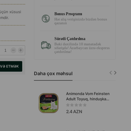
 üçün xüsusi
Bonus Proqramı
emdir.
Hər alış verişinizdə bizdən bonus
qazanın
Sürətli Çatdırılma
Baki daxilində 10 manatadək
sifarişdə! Azərbaycan üzrə ekspress
çatdırılma!
AVƏ ETMƏK
Daha çox məhsul
Animonda Vom Feinsten
Adult Toyuq, hinduşka
sinəsi və otlar içlikli tam
təminatlı nəm yem,
2.4 AZN
böyüklər üçün pişiklərdə
100 q.