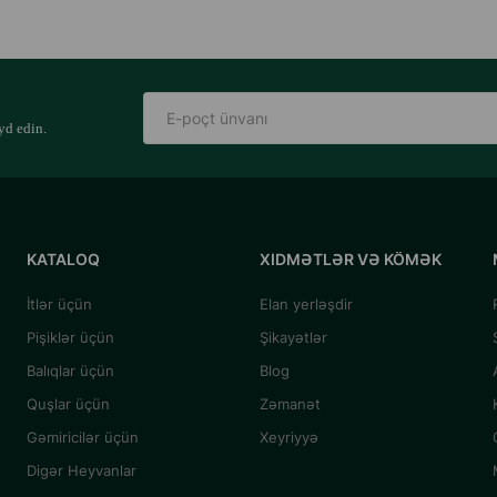
yd edin.
KATALOQ
XIDMƏTLƏR VƏ KÖMƏK
İtlər üçün
Elan yerləşdir
Pişiklər üçün
Şikayətlər
Balıqlar üçün
Blog
Quşlar üçün
Zəmanət
Gəmiricilər üçün
Xeyriyyə
Digər Heyvanlar