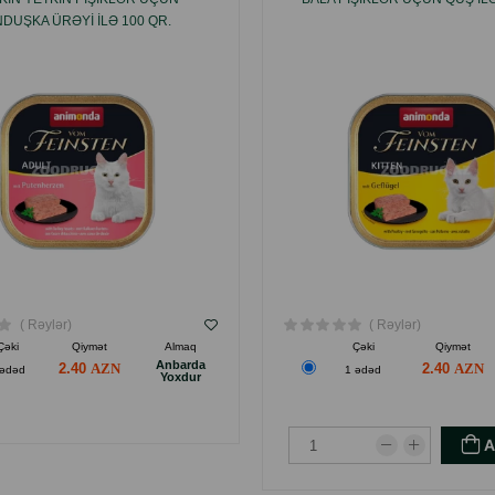
NDUŞKA ÜRƏYI ILƏ 100 QR.
( Rəylər)
( Rəylər)
Çəki
Qiymət
Almaq
Çəki
Qiymət
Anbarda
2.40
2.40
 ədəd
1 ədəd
Yoxdur