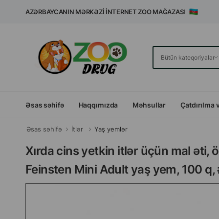
AZƏRBAYCANIN MƏRKƏZI İNTERNET ZOO MAĞAZASI
Əsas səhifə
Haqqımızda
Məhsullar
Çatdırılma 
Əsas səhifə
İtlər
Yaş yemlər
Xırda cins yetkin itlər üçün mal əti
Feinsten Mini Adult yaş yem, 100 q