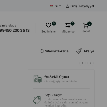
Giriş
/
Qeydiyyat
Az
0
0
0
izimlə əlaqə :
99450 200 35 13
Səbət
Seçilmişlər
Müqayisə
Sifarişi təkrarla
Aksiya
Ən Sərfəli Qiymət
Ən aşağı qiymətlər bizdə
Böyük Seçim
Bizim zoomağazamıza baxın və
özünüz üçün yalnız ən möhtəşəm
yemləri kəşf edin!