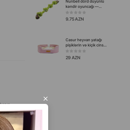
Nunbell dörd düyünlü
kəndir oyuncağı —
dartma və çeynəmə
oyunlarını sevən aktiv
9.75 AZN
itlər üçün möhkəm və
dinamik oyuncaqdır.
Casur heyvan yatağı
pişiklərin və kiçik cins
itlərin rahat istirahəti
üçün nəzərdə tutulub
29 AZN
45x35xh13 см
×
ahanın
ni və ümumi