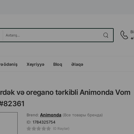
B
+
və ödəniş
Xeyriyyə
Bloq
Əlaqə
, ördək və oregano tərkibli Animonda Vom
, #82361
Animonda
Brend:
(Все товары бренда)
ID:
1784325754
(0 Rəylər)