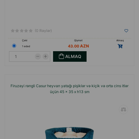
(0 Rəylər)
Çəki
Qiymət
Almaq
43.00
1 ədəd
ALMAQ
Firuzəyi rəngli Casur heyvan yatağı pişiklər və kiçik və orta cins itlər
üçün 45 x 35 x h13 sm