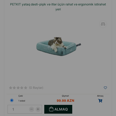
PETKIT yataq dəsti-pişik və itlər üçün rahat və ergonomik istirahət
yeri
(0 Rəylər)
Çəki
Qiymət
Almaq
99.99
1 ədəd
ALMAQ