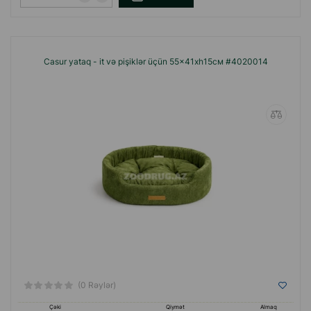
Casur yataq - it və pişiklər üçün 55x41xh15см #4020014
(0 Rəylər)
Çəki
Qiymət
Almaq