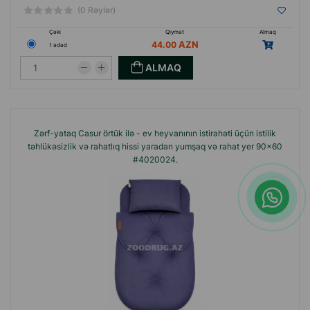
(0 Rəylər)
Çəki
Qiymət
Almaq
44.00
1 ədəd
ALMAQ
Zərf-yataq Casur örtük ilə - ev heyvanının istirahəti üçün istilik
təhlükəsizlik və rahatlıq hissi yaradan yumşaq və rahat yer 90x60
#4020024.