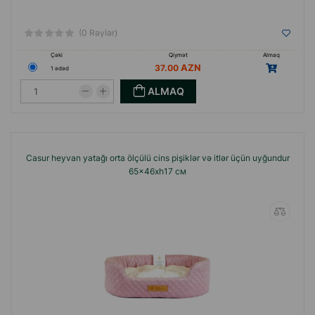
(0 Rəylər)
Çəki
Qiymət
Almaq
37.00
1 ədəd
ALMAQ
Casur heyvan yatağı orta ölçülü cins pişiklər və itlər üçün uyğundur
65x46xh17 см