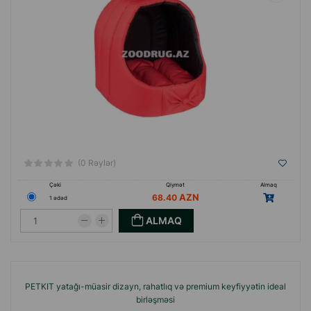
(0 Rəylər)
Çəki
Qiymət
Almaq
68.40
1 ədəd
ALMAQ
PETKIT yatağı-müasir dizayn, rahatlıq və premium keyfiyyətin ideal
birləşməsi