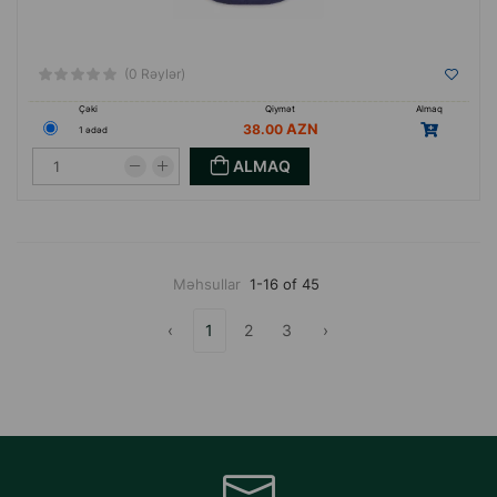
(0 Rəylər)
Çəki
Qiymət
Almaq
38.00
1 ədəd
ALMAQ
Məhsullar
1-16 of 45
‹
1
2
3
›