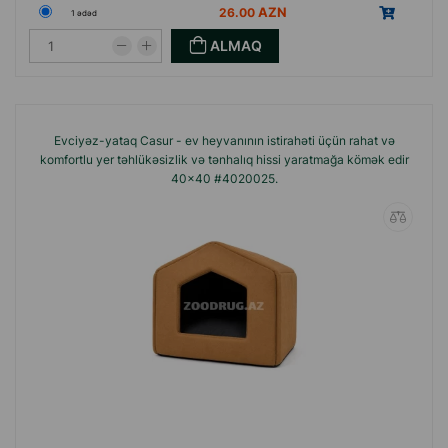
26.00
1 ədəd
ALMAQ
Evciyəz-yataq Casur - ev heyvanının istirahəti üçün rahat və
komfortlu yer təhlükəsizlik və tənhalıq hissi yaratmağa kömək edir
40x40 #4020025.