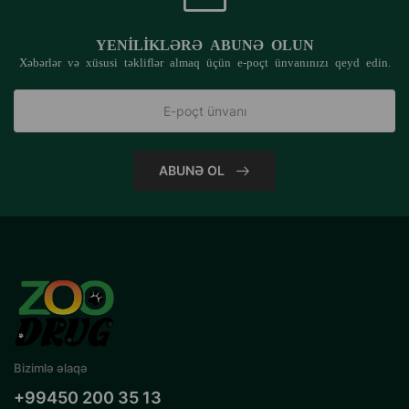
YENILIKLƏRƏ ABUNƏ OLUN
Xəbərlər və xüsusi təkliflər almaq üçün e-poçt ünvanınızı qeyd edin.
ABUNƏ OL
Bizimlə əlaqə
+99450 200 35 13