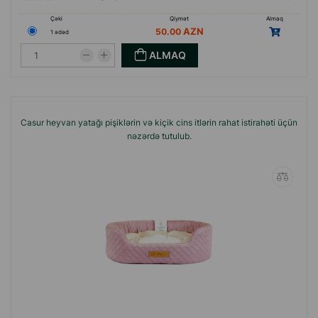
Çəki
Qiymət
Almaq
50.00
1 ədəd
ALMAQ
Casur heyvan yatağı pişiklərin və kiçik cins itlərin rahat istirahəti üçün
nəzərdə tutulub.