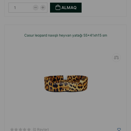
ALMAQ
Casur leopard naxışlı heyvan yatağı 55x41xh15 sm
(0 Rəylər)