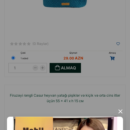
(0 Rəylər)
Çəki
Qiymət
Almaq
29.00
1 ədəd
ALMAQ
Firuzəyi rəngli Casur heyvan yatağı pişiklər və kiçik və orta cins itlər
üçün 55 x 41 x h 15 см
×