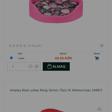
(0 Rəylər)
Çəki
Qiymət
Almaq
44.50
1 ədəd
ALMAQ
Amiplay Basic yataq. Rəng: Qırmızı. Ölçü: M. Məhsul kodu: 246812