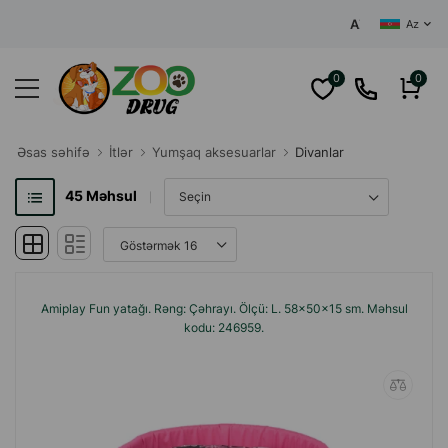
AZƏRBAYCANIN MƏRKƏ
Az
0
0
Əsas səhifə
İtlər
Yumşaq aksesuarlar
Divanlar
45
Məhsul
Amiplay Fun yatağı. Rəng: Çəhrayı. Ölçü: L. 58x50x15 sm. Məhsul
kodu: 246959.