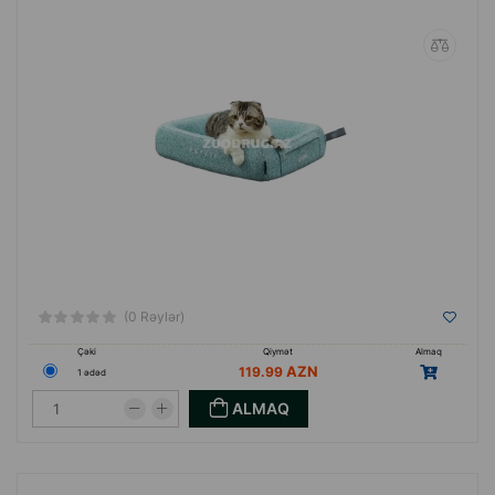
(0 Rəylər)
Çəki
Qiymət
Almaq
119.99
1 ədəd
ALMAQ