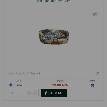
itlər üçün 45x35xh13 sm
(0 Rəylər)
Çəki
Qiymət
Almaq
29.00
1 ədəd
ALMAQ