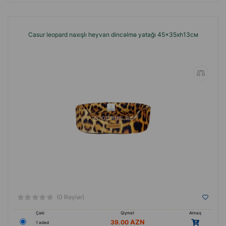
Casur leopard naxışlı heyvan dincəlmə yatağı 45x35xh13см
(0 Rəylər)
Çəki
Qiymət
Almaq
39.00
1 ədəd