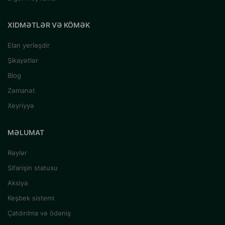
XIDMƏTLƏR VƏ KÖMƏK
Elan yerləşdir
Şikayətlər
Blog
Zəmanət
Xeyriyyə
MƏLUMAT
Rəylər
Sifarişin statusu
Aksiya
Keşbek sistemi
Çatdırılma və ödəniş