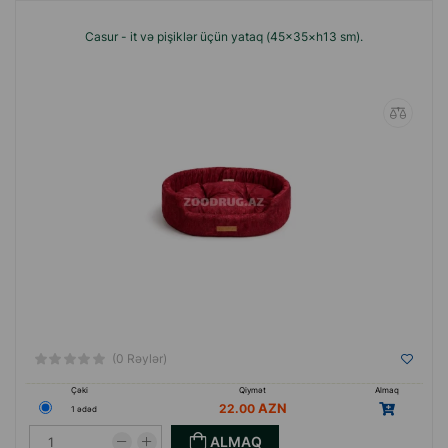
Casur - it və pişiklər üçün yataq (45×35×h13 sm).
(0 Rəylər)
Çəki
Qiymət
Almaq
22.00
1 ədəd
ALMAQ