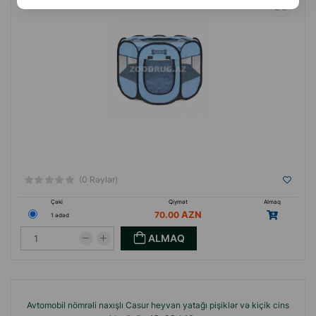
(0 Rəylər)
Çəki
Qiymət
Almaq
70.00
1 ədəd
ALMAQ
Avtomobil nömrəli naxışlı Casur heyvan yatağı pişiklər və kiçik cins