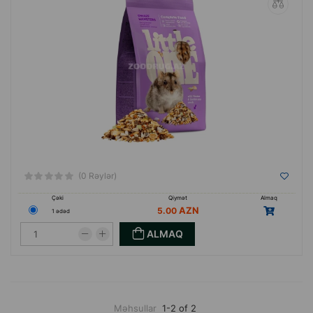
(0 Rəylər)
Çəki
Qiymət
Almaq
5.00
1 ədəd
ALMAQ
Məhsullar
1-2 of 2