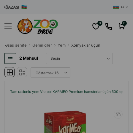
 MAĞAZASI
Az
0
0
Əsas səhifə
Gəmiricilər
Yem
Xomyaklar üçün
2
Məhsul
Tam rasionlu yem Vitapol KARMEO Premium hamsterlər üçün 500 qr.