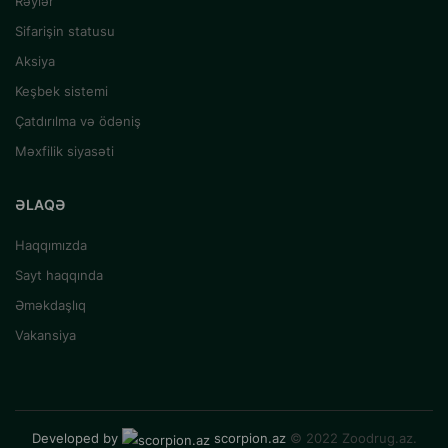
Rəylər
Sifarişin statusu
Aksiya
Keşbek sistemi
Çatdırılma və ödəniş
Məxfilik siyasəti
ƏLAQƏ
Haqqımızda
Sayt haqqında
Əməkdaşlıq
Vakansiya
Developed by
scorpion.az
© 2022 Zoodrug.az.