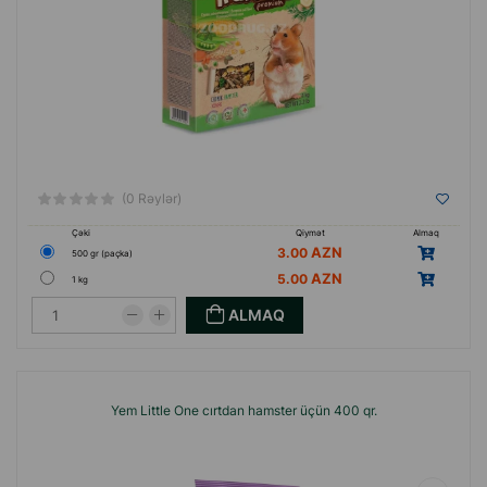
(0 Rəylər)
Çəki
Qiymət
Almaq
3.00
500 gr (paçka)
5.00
1 kg
ALMAQ
Yem Little One cırtdan hamster üçün 400 qr.