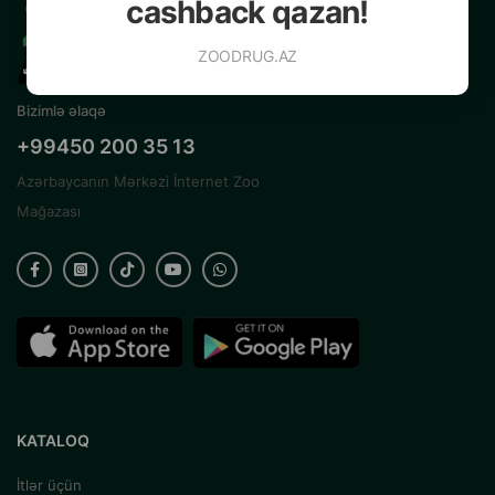
cashback qazan!
ZOODRUG.AZ
Bizimlə əlaqə
+99450 200 35 13
Azərbaycanın Mərkəzi İnternet Zoo
Mağazası
KATALOQ
İtlər üçün