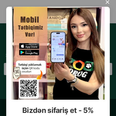
×
YENILIKLƏRƏ ABUNƏ OLUN
Xəbərlər və xüsusi təkliflər almaq üçün e-poçt ünvanınızı qeyd edin.
ABUNƏ OL
Bizdən sifariş et - 5%