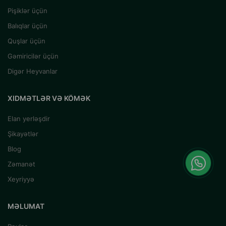
Pişiklər üçün
Balıqlar üçün
Quşlar üçün
Gəmiricilər üçün
Digər Heyvanlar
XIDMƏTLƏR VƏ KÖMƏK
Elan yerləşdir
Şikayətlər
Blog
Zəmanət
Xeyriyyə
MƏLUMAT