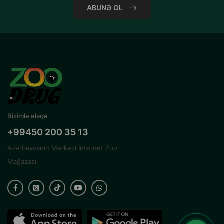
ABUNƏ OL
Bizimlə əlaqə
+99450 200 35 13
Azərbaycanın Mərkəzi İnternet Zoo
Mağazası