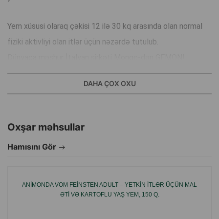
Yem xüsusi olaraq çəkisi 12 ilə 30 kq arasında olan normal
fiziki aktivliyi olan itlər üçün nəzərdə tutulub.
Dünyaca məşhur İtalyan şirkəti Monge-dən GEMON!
DAHA ÇOX OXU
İtaliyada hazırlanmış balanslaşdırılmış formula özü olmayan
və orta ölçülü itlər üçün idealdır.
Əsas Xüsusiyyətlər:
Oxşar məhsullar
• Tərkibində süni boyalar, ləzzətlər və konservantlar
Hamısını Gör
yoxdur.
• Tərkibində qlüten yoxdur.
ANIMONDA VOM FEINSTEN ADULT – YETKIN ITLƏR ÜÇÜN MAL
• Sobada bişirilir.
ƏTI VƏ KARTOFLU YAŞ YEM, 150 Q.
• Tərkibinə daxil olan vitaminlər və mikroelementlər yemin