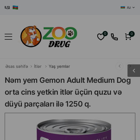
SI
Az
0
0
Əsas səhifə
İtlər
Yaş yemlər
Nəm yem Gemon Adult Medium Dog
orta cins yetkin itlər üçün quzu və
düyü parçaları ilə 1250 q.