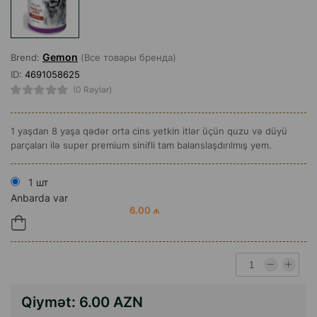
Gemon
Brend:
(Все товары бренда)
ID:
4691058625
(0 Rəylər)
1 yaşdan 8 yaşa qədər orta cins yetkin itlər üçün quzu və düyü
parçaları ilə super premium sinifli tam balanslaşdırılmış yem.
1 шт
Anbarda var
6.00 ₼
Qiymət:
6.00 AZN