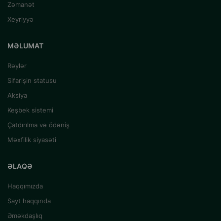
Zəmanət
Xeyriyyə
MƏLUMAT
Rəylər
Sifarişin statusu
Aksiya
Keşbek sistemi
Çatdırılma və ödəniş
Məxfilik siyasəti
ƏLAQƏ
Haqqımızda
Sayt haqqında
Əməkdaşlıq