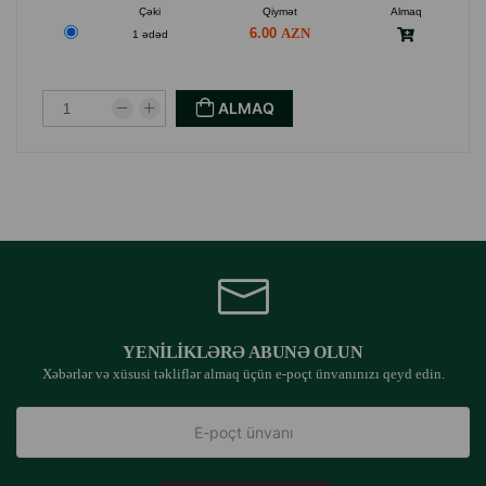
Çəki
Qiymət
Almaq
6.00
1 ədəd
ALMAQ
YENILIKLƏRƏ ABUNƏ OLUN
Xəbərlər və xüsusi təkliflər almaq üçün e-poçt ünvanınızı qeyd edin.