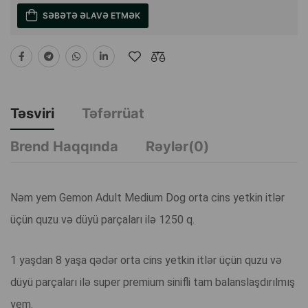
SƏBƏTƏ ƏLAVƏ ETMƏK
Təsviri
Təfərrüat
Brend Haqqında
Rəylər(0)
Nəm yem Gemon Adult Medium Dog orta cins yetkin itlər
üçün quzu və düyü parçaları ilə 1250 q.
1 yaşdan 8 yaşa qədər orta cins yetkin itlər üçün quzu və
düyü parçaları ilə super premium sinifli tam balanslaşdırılmış
yem.