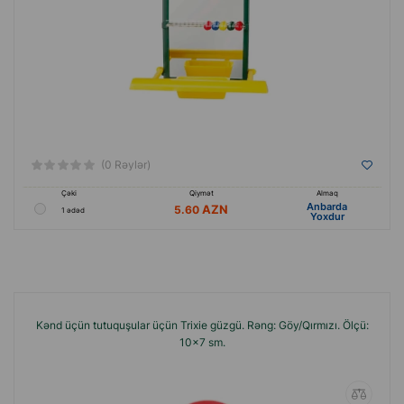
(0 Rəylər)
Çəki
Qiymət
Almaq
Anbarda
5.60
1 ədəd
Yoxdur
Kənd üçün tutuquşular üçün Trixie güzgü. Rəng: Göy/Qırmızı. Ölçü:
10x7 sm.