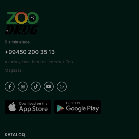
Bizimlə əlaqə
+99450 200 35 13
Azərbaycanın Mərkəzi İnternet Zoo
Mağazası
KATALOQ