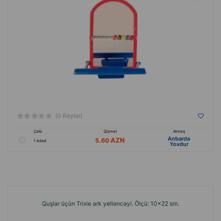
(0 Rəylər)
Çəki
Qiymət
Almaq
Anbarda
5.60
1 ədəd
Yoxdur
Quşlar üçün Trixie ark yelləncəyi. Ölçü: 10x22 sm.