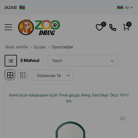
ĞAZASI
Az
0
0
Əsas səhifə
Quşlar
Oyuncaqlar
3
Məhsul
Kənd üçün tutuquşular üçün Trixie güzgü. Rəng: Sarı/Yaşıl. Ölçü: 10x7
sm.