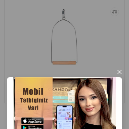
×
(0 Rəylər)
Çəki
Qiymət
Almaq
Anbarda
5.00
1 ədəd
Yoxdur