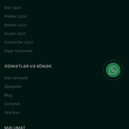
İtlər üçün
Pişiklər üçün
Balıqlar üçün
Quşlar üçün
Gəmiricilər üçün
Digər Heyvanlar
XIDMƏTLƏR VƏ KÖMƏK
Elan yerləşdir
Şikayətlər
Blog
Zəmanət
Xeyriyyə
MƏLUMAT