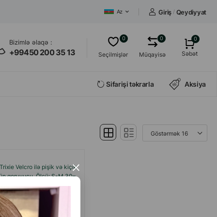
Giriş
/
Qeydiyyat
Az
0
0
0
Bizimlə əlaqə :
+99450 200 35 13
Səbət
Seçilmişlər
Müqayisə
Sifarişi təkrarla
Aksiya
Trixie Velcro ilə pişik və kiçik
×
üçün qoruyucu. Ölçü: S-M 30–
37 sm/14 sm.