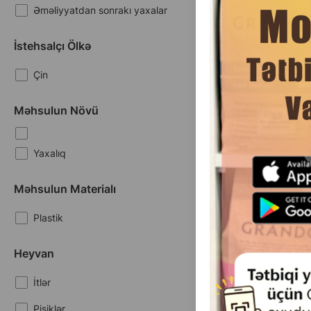
Əməliyyatdan sonrakı yaxalar
İstehsalçı Ölkə
Çin
Məhsulun Növü
(0 
Yaxalıq
Çəki
Məhsulun Materialı
7.
1 ədəd
Plastik
Heyvan
İtlər
Məhsullar
1-3 of 3
Pişiklər