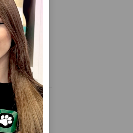
(0 Rəylər)
Qiymət
Almaq
Anbarda
16.00
əd
Yoxdur