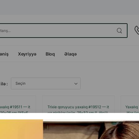
dəniş
Xeyriyyə
Bloq
Əlaqə
ilə :
axalıq #19511 — it
Trixie qoruyucu yaxalıq #19512 — it
Yaxalıq 
, 20–26 sm (XS–S
və pişiklər üçün, 25–32 sm (L ölçü).
itlər 
ü).