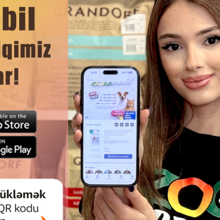
Rəylər)
(0 Rəylər)
Qiymət
Almaq
Çəki
Qiymət
Almaq
Çəki
00
12.00
1 ədəd
1 əd