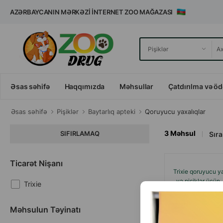
AZƏRBAYCANIN MƏRKƏZI İNTERNET ZOO MAĞAZASI
Əsas səhifə
Haqqımızda
Məhsullar
Çatdırılma və ö
Əsas səhifə
Pişiklər
Baytarlıq apteki
Qoruyucu yaxalıqlar
3
Məhsul
SIFIRLAMAQ
Sıra 
Ticarət Nişanı
Trixie qoruyucu y
və pişiklər üçün
Trixie
ölç
Məhsulun Təyinatı