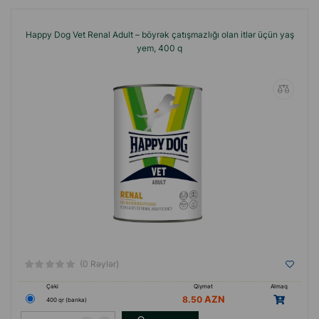
Happy Dog Vet Renal Adult – böyrək çatışmazlığı olan itlər üçün yaş
yem, 400 q
(0 Rəylər)
Çəki
Qiymət
Almaq
8.50
400 qr (banka)