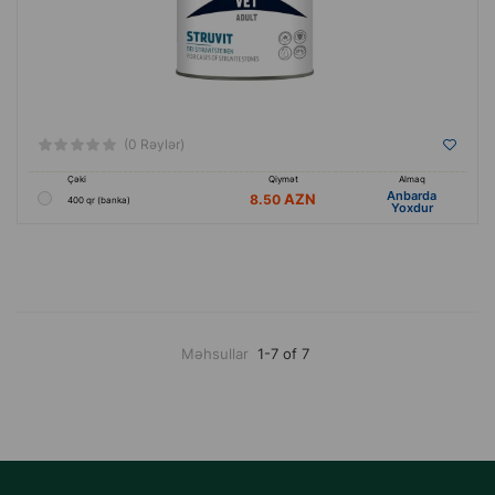
(0 Rəylər)
Çəki
Qiymət
Almaq
Anbarda
8.50
400 qr (banka)
Yoxdur
Məhsullar
1-7 of 7