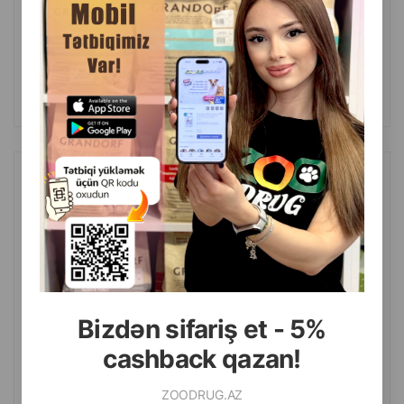
(0 Rəylər)
Çəki
Qiymət
Almaq
7.50
1 ədəd
ALMAQ
Royal Canin Gastrointestinal Low Fat yaşıl pəhriz yem, mədə-
bağırsaq traktı xəstəlikləri olan böyüklər üçün, aşağı yağ tərkibli 400
qr.
Bizdən sifariş et - 5%
cashback qazan!
ZOODRUG.AZ