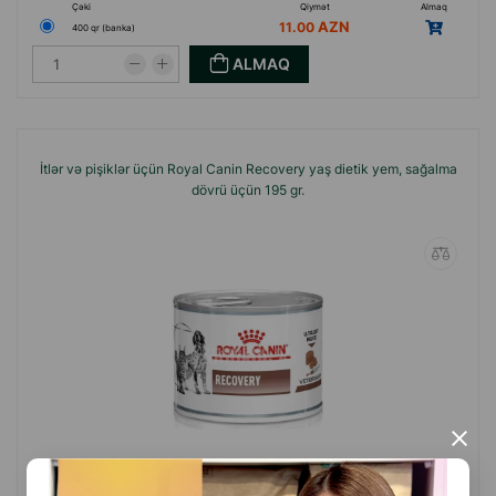
Çəki
Qiymət
Almaq
11.00
400 qr (banka)
ALMAQ
İtlər və pişiklər üçün Royal Canin Recovery yaş dietik yem, sağalma
dövrü üçün 195 gr.
×