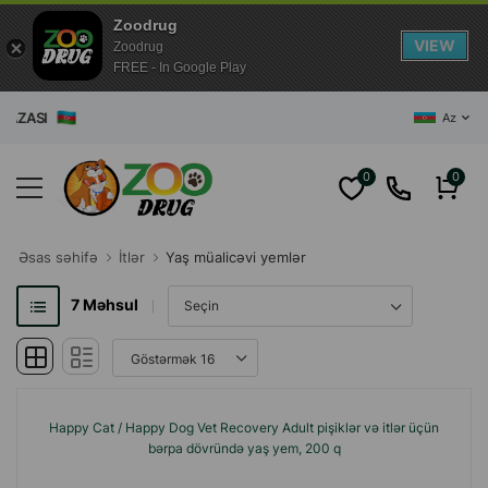
Zoodrug
VIEW
Zoodrug
FREE - In Google Play
ASI
Az
0
0
Əsas səhifə
İtlər
Yaş müalicəvi yemlər
7
Məhsul
Happy Cat / Happy Dog Vet Recovery Adult pişiklər və itlər üçün
bərpa dövründə yaş yem, 200 q