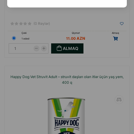
(0 Rəylər)
Çəki
Qiymət
Almaq
11.00
1 ədəd
ALMAQ
Happy Dog Vet Struvit Adult – struvit daşları olan itlər üçün yaş yem,
400 q