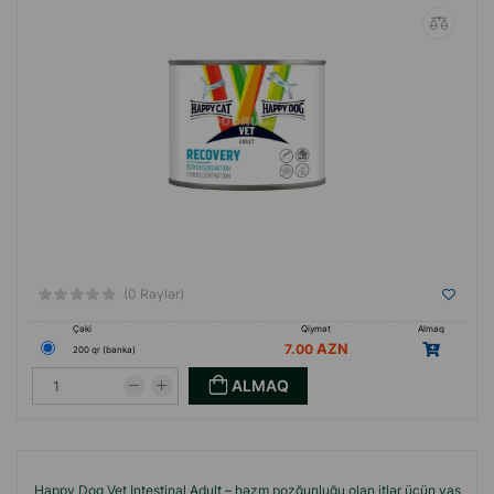
(0 Rəylər)
Çəki
Qiymət
Almaq
7.00
200 qr (banka)
ALMAQ
Happy Dog Vet Intestinal Adult – həzm pozğunluğu olan itlər üçün yaş