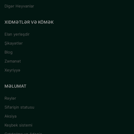
Digər Heyvanlar
XIDMƏTLƏR VƏ KÖMƏK
Elan yerləşdir
Şikayətlər
Blog
Zəmanət
Xeyriyyə
MƏLUMAT
Rəylər
Sifarişin statusu
Aksiya
Keşbek sistemi