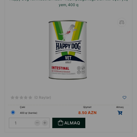
yem, 400 q
(0 Rəylər)
Çəki
Qiymət
Almaq
8.50
400 qr (banka)
ALMAQ