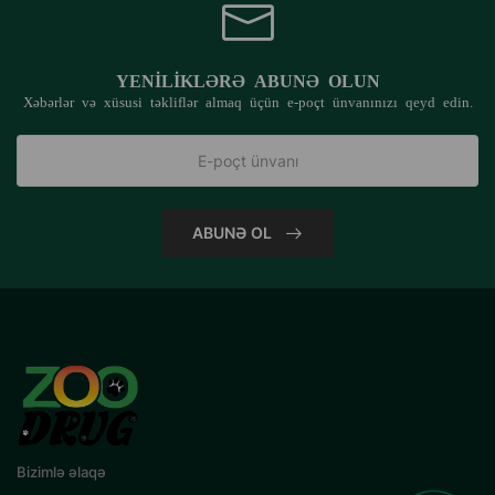
YENILIKLƏRƏ ABUNƏ OLUN
Xəbərlər və xüsusi təkliflər almaq üçün e-poçt ünvanınızı qeyd edin.
ABUNƏ OL
Bizimlə əlaqə