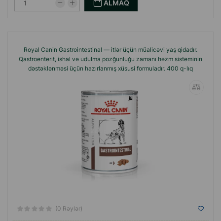
ALMAQ
Royal Canin Gastrointestinal — itlər üçün müalicəvi yaş qidadır.
Qastroenterit, ishal və udulma pozğunluğu zamanı həzm sisteminin
dəstəklənməsi üçün hazırlanmış xüsusi formuladır. 400 q-lıq
(0 Rəylər)