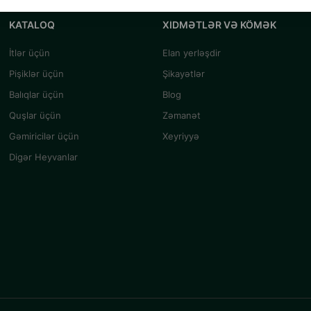
KATALOQ
XIDMƏTLƏR VƏ KÖMƏK
İtlər üçün
Elan yerləşdir
Pişiklər üçün
Şikayətlər
Balıqlar üçün
Blog
Quşlar üçün
Zəmanət
Gəmiricilər üçün
Xeyriyyə
Digər Heyvanlar