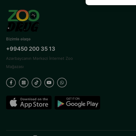
Bizimlə əlaqə
+99450 200 35 13
Azərbaycanın Mərkəzi İnternet Zoo
Mağazası