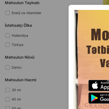
Məhsulun Təyinatı
Enerji və vitaminlər
İstehsalçı Ölkə
Hollandiya
Türkiyə
(0 
Məhsulun Növü
Çəki
6.
1 ədəd
Damcı
Məhsulun Həcmi
30 ml
40 ml
Məhsullar
1-4 of 4
50 ml