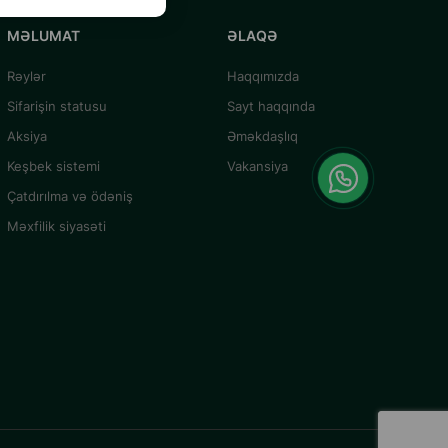
MƏLUMAT
ƏLAQƏ
Rəylər
Haqqımızda
Sifarişin statusu
Sayt haqqında
Aksiya
Əməkdaşlıq
Keşbek sistemi
Vakansiya
Çatdırılma və ödəniş
Məxfilik siyasəti