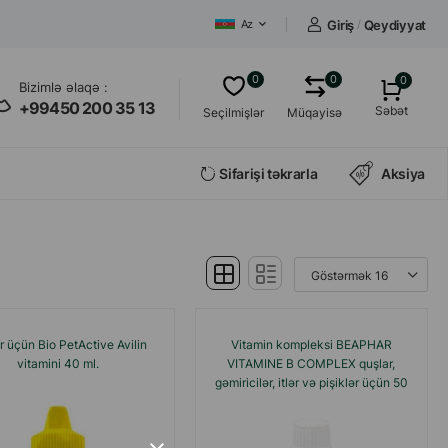
Giriş
/
Qeydiyyat
Az
0
0
0
Bizimlə əlaqə :
+99450 200 35 13
Səbət
Seçilmişlər
Müqayisə
Sifarişi təkrarla
Aksiya
r üçün Bio PetActive Avilin
Vitamin kompleksi BEAPHAR
vitamini 40 ml.
VITAMINE B COMPLEX quşlar,
gəmiricilər, itlər və pişiklər üçün 50
ml.