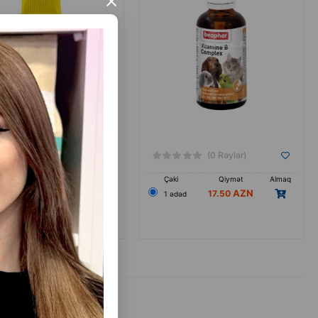
×
(0 Rəylər)
(0 Rəylər)
Qiymət
Almaq
Çəki
Qiymət
Almaq
6.00
17.50
əd
1 ədəd