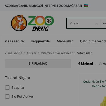
AZƏRBAYCANIN MƏRKƏZI İNTERNET ZOO MAĞAZASI
Əsas səhifə
Haqqımızda
Məhsullar
Çatdırılma və ö
Əsas səhifə
Quşlar
Vitaminlər və əlavələr
Vitaminlər
4
Məhsul
SIFIRLAMAQ
Sıra 
Ticarət Nişanı
Quşlar üçün Bio 
Deep vitam
Beaphar
Bio Pet Active