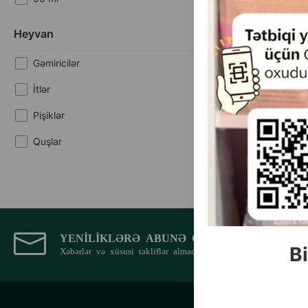
Heyvan
Gəmiricilər
İtlər
Pişiklər
Quşlar
YENILIKLƏRƏ ABUNƏ OLUN
Bi
Xəbərlər və xüsusi təkliflər almaq üçün e-poçt ünvanınızı qe