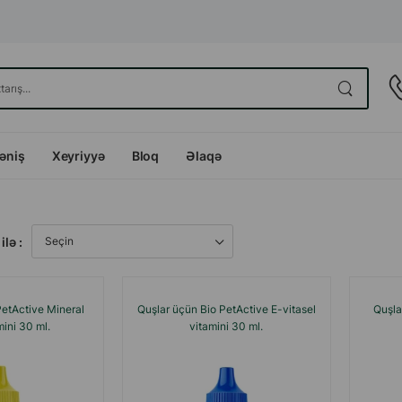
dəniş
Xeyriyyə
Bloq
Əlaqə
ilə :
PetActive Mineral
Quşlar üçün Bio PetActive E-vitasel
Quşla
ini 30 ml.
vitamini 30 ml.