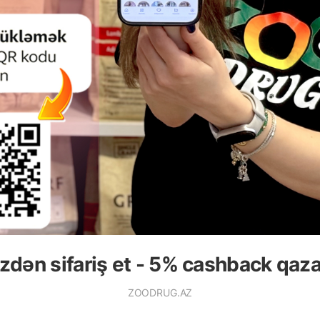
zdən sifariş et - 5% cashback qaz
yd edin.
ZOODRUG.AZ