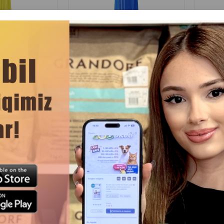
Rəylər)
(0 Rəylər)
Qiymət
Almaq
Çəki
Qiymət
Almaq
Çəki
00
6.00
1 ədəd
1 əd