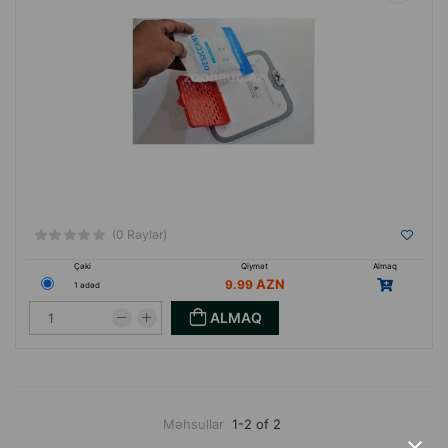
(0 Rəylər)
Çəki
Qiymət
Almaq
9.99
1 ədəd
ALMAQ
Məhsullar
1-2 of 2