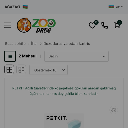
O MAĞAZASI
Az
0
0
Əsas səhifə
İtlər
Dezodorasiya edən kartric
2
Məhsul
PETKIT Ağıllı tualetlərində xoşagəlməz qoxuları aradan qaldırmaq
üçün hazırlanmış dəyişdirilə bilən kartricdir.