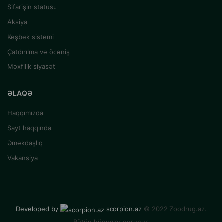
Sifarişin statusu
Aksiya
Keşbek sistemi
Çatdırılma və ödəniş
Məxfilik siyasəti
ƏLAQƏ
Haqqımızda
Sayt haqqında
Əməkdaşlıq
Vakansiya
Developed by
scorpion.az
© 2022 Zoodrug.az.
Bütün hüquqlar qorunur.