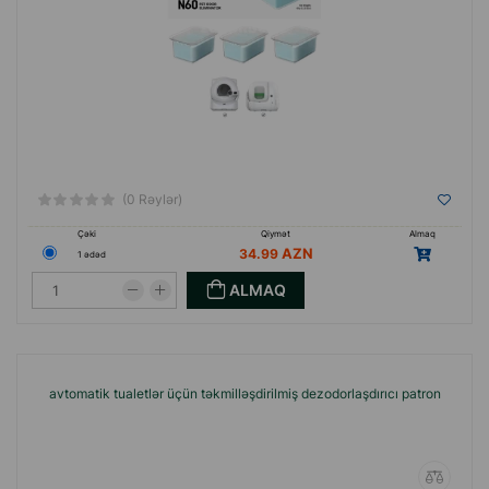
(0 Rəylər)
Çəki
Qiymət
Almaq
34.99
1 ədəd
ALMAQ
avtomatik tualetlər üçün təkmilləşdirilmiş dezodorlaşdırıcı patron