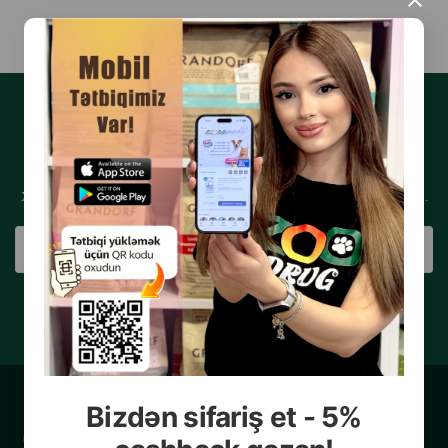
×
YENILIKLƏRƏ ABUNƏ OLUN
Xəbərlər və xüsusi təkliflər almaq üçün e-poçt ünvanınızı qeyd edin.
ABUNƏ OL
Bizdən sifariş et - 5%