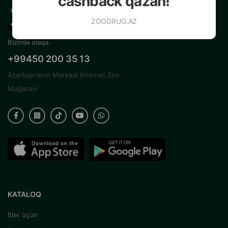
cashback qazan!
ZOODRUG.AZ
Bizimlə əlaqə
+99450 200 35 13
Azərbaycanın Mərkəzi İnternet Zoo
Mağazası
KATALOQ
İtlər üçün