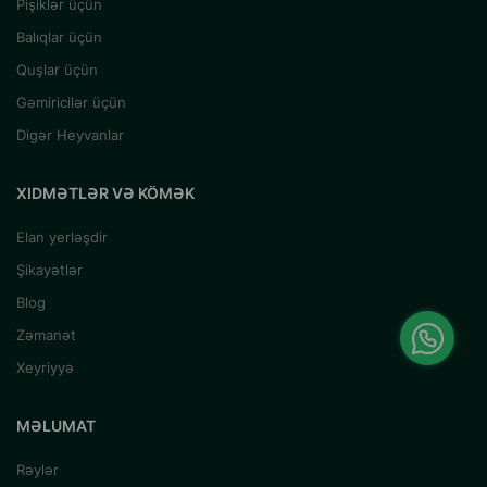
Pişiklər üçün
Balıqlar üçün
Quşlar üçün
Gəmiricilər üçün
Digər Heyvanlar
XIDMƏTLƏR VƏ KÖMƏK
Elan yerləşdir
Şikayətlər
Blog
Zəmanət
Xeyriyyə
MƏLUMAT
Rəylər