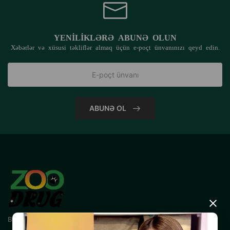
YENILIKLƏRƏ ABUNƏ OLUN
Xəbərlər və xüsusi təkliflər almaq üçün e-poçt ünvanınızı qeyd edin.
ABUNƏ OL
×
Bizimlə əlaqə