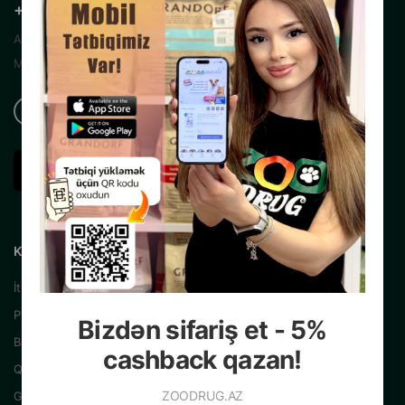
+99450 200 35 13
Azərbaycanın Mərkəzi İnternet Zoo
Mağazası
KATALOQ
İtlər üçün
Pişiklər üçün
Bizdən sifariş et - 5%
Balıqlar üçün
cashback qazan!
Quşlar üçün
ZOODRUG.AZ
Gəmiricilər üçün