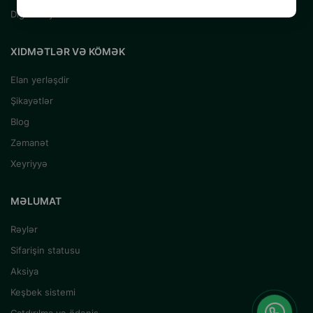
Digər Heyvanlar
XIDMƏTLƏR VƏ KÖMƏK
Elan yerləşdir
Şikayətlər
Blog
Zəmanət
Xeyriyyə
MƏLUMAT
Rəylər
Sifarişin statusu
Aksiya
Keşbek sistemi