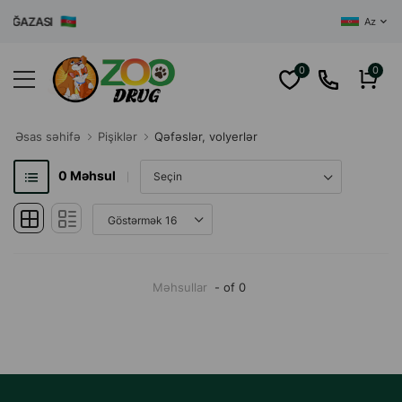
AĞAZASI
Az
0
0
Əsas səhifə
Pişiklər
Qəfəslər, volyerlər
0
Məhsul
Məhsullar
- of 0