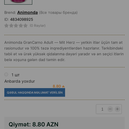
Animonda
Brend:
(Все товары бренда)
ID:
4834098925
(0 Rəylər)
Animonda GranCarno Adult — Mit Herz — yetkin itlər üçün tam ət
rasionudur və 100% təzə inqrediyentlərdən hazırlanır. Tərkibindəki
təbii ət və ürək yüksək qidalanma dəyəri yaradır və ən seçici itlərin
belə xoşuna gələn dad təmin edir.
1 шт
Anbarda yoxdur
8.80 ₼
QƏBUL HAQQINDA MƏLUMAT VERILSIN
Qiymət:
8.80 AZN