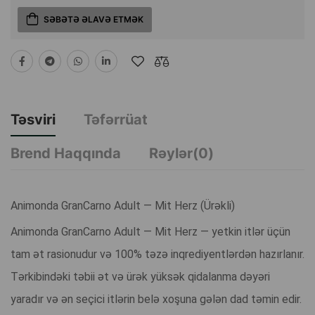
SƏBƏTƏ ƏLAVƏ ETMƏK
Təsviri
Təfərrüat
Brend Haqqında
Rəylər(0)
Animonda GranCarno Adult — Mit Herz (Ürəkli)
Animonda GranCarno Adult — Mit Herz — yetkin itlər üçün
tam ət rasionudur və 100% təzə inqrediyentlərdən hazırlanır.
Tərkibindəki təbii ət və ürək yüksək qidalanma dəyəri
yaradır və ən seçici itlərin belə xoşuna gələn dad təmin edir.