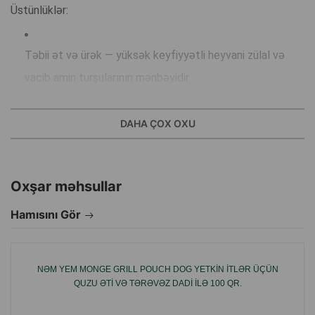
Üstünlüklər:
Təbii ət və ürək — yüksək keyfiyyətli heyvani zülal və
vacib amin turşularının mənbəyidir.
Taxılsız və qlüten­siz formula — həssas həzm sistemi
DAHA ÇOX OXU
olan itlər üçün uyğundur.
Oxşar məhsullar
Süni qatqılar yoxdur — rəngləndirici, ətirləndirici və
konservant əlavə edilmir.
Hamısını Gör
Yüksək həzmolunma və gündəlik qidalanma üçün optimal
NƏM YEM MONGE GRILL POUCH DOG YETKIN ITLƏR ÜÇÜN
tərkib.
QUZU ƏTI VƏ TƏRƏVƏZ DADI ILƏ 100 QR.