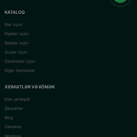
KATALOQ
İtlər üçün
Pişiklər üçün
Balıqlar üçün
Quşlar üçün
Gəmiricilər üçün
Digər Heyvanlar
XIDMƏTLƏR VƏ KÖMƏK
Elan yerləşdir
Şikayətlər
Blog
Zəmanət
Xeyriyyə