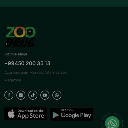
Bizimlə əlaqə
+99450 200 35 13
Azərbaycanın Mərkəzi İnternet Zoo
Mağazası