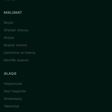
MƏLUMAT
Rəylər
Sifarişin statusu
Aksiya
Keşbek sistemi
Çatdırılma və ödəniş
Məxfilik siyasəti
ƏLAQƏ
Haqqımızda
Sayt haqqında
Əməkdaşlıq
Vakansiya