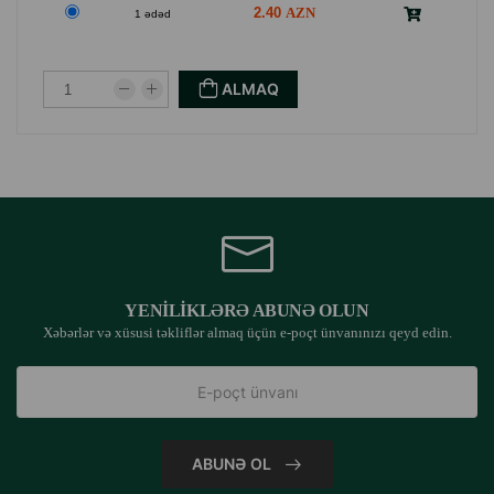
2.40
1 ədəd
ALMAQ
YENILIKLƏRƏ ABUNƏ OLUN
Xəbərlər və xüsusi təkliflər almaq üçün e-poçt ünvanınızı qeyd edin.
ABUNƏ OL