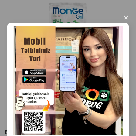
Almaniyada istehsal olunur — hər mərhələdə ciddi
keyfiyyət nəzarəti.
×
Tam dəyərli qidalanma, enerji və sağlamlığın qorunması üçün
əla seçimdir.
( Rəylər)
Çəki
Qiymət
Almaq
1.80
1 ədəd
ALMAQ
Bu brendin başqa məhsulları