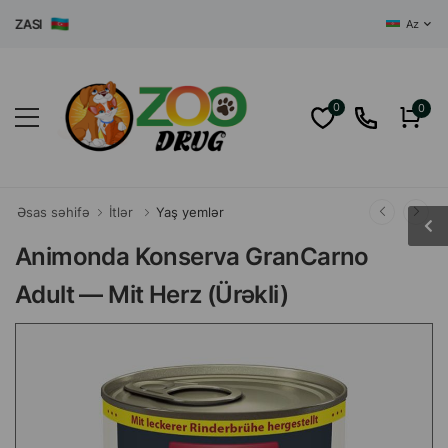
ASI
Az
0
0
Əsas səhifə
İtlər
Yaş yemlər
Animonda Konserva GranCarno
Adult — Mit Herz (Ürəkli)