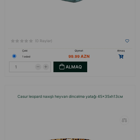
(0 Rəylər)
Çəki
Qiymət
Almaq
99.99
1 ədəd
ALMAQ
Casur leopard naxışlı heyvan dincəlmə yatağı 45x35xh13см