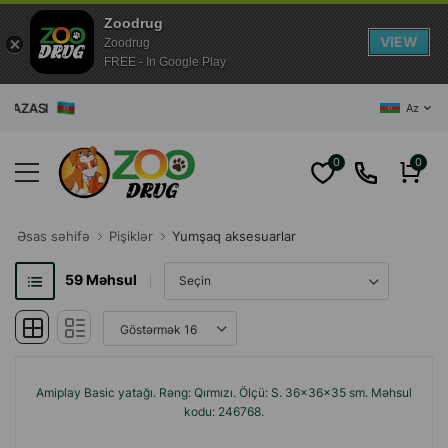
Zoodrug
VIEW
Zoodrug
FREE - In Google Play
AZƏRBAYCANI
Az
0
0
Əsas səhifə
Pişiklər
Yumşaq aksesuarlar
59
Məhsul
Amiplay Basic yatağı. Rəng: Qırmızı. Ölçü: S. 36x36x35 sm. Məhsul
kodu: 246768.