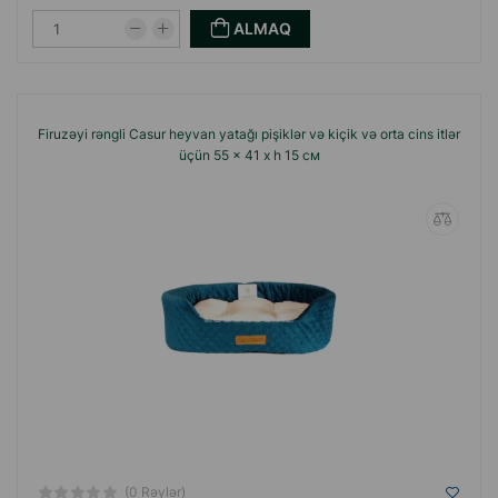
ALMAQ
Firuzəyi rəngli Casur heyvan yatağı pişiklər və kiçik və orta cins itlər
üçün 55 x 41 x h 15 см
(0 Rəylər)