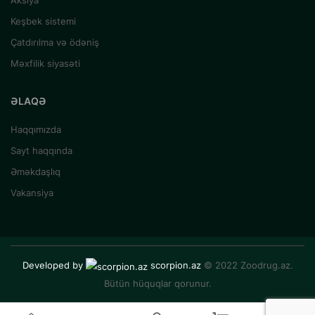
Aksiya
Keşbek sistemi
Çatdırılma və ödəniş
Məxfilik siyasəti
ƏLAQƏ
Haqqımızda
Sayt haqqında
Əməkdaşlıq
Vakansiya
Developed by
scorpion.az
© 2022 Zoodrug.az.
Bütün hüquqlar qorunur.