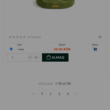
(0 Rəylər)
Çəki
Qiymət
Almaq
26.00
1 ədəd
ALMAQ
Məhsullar
1-16 of 59
‹
1
2
3
4
›