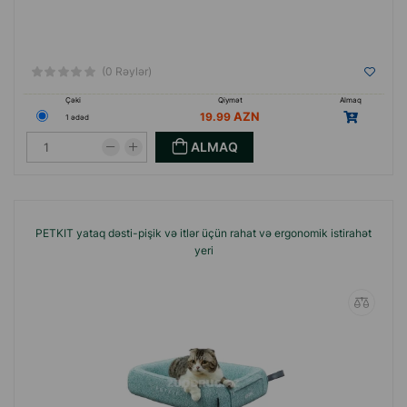
(0 Rəylər)
Çəki
Qiymət
Almaq
19.99
1 ədəd
ALMAQ
PETKIT yataq dəsti-pişik və itlər üçün rahat və ergonomik istirahət
yeri