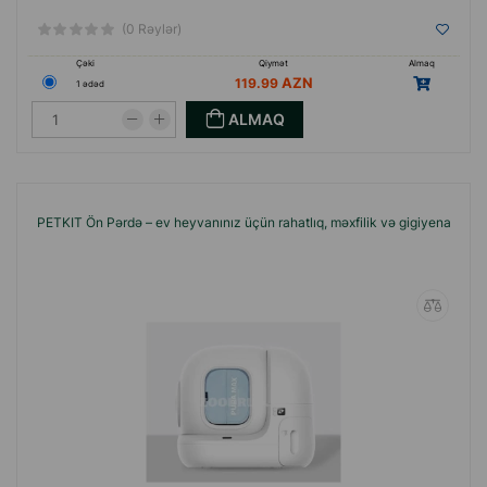
(0 Rəylər)
Çəki
Qiymət
Almaq
119.99
1 ədəd
ALMAQ
PETKIT Ön Pərdə – ev heyvanınız üçün rahatlıq, məxfilik və gigiyena