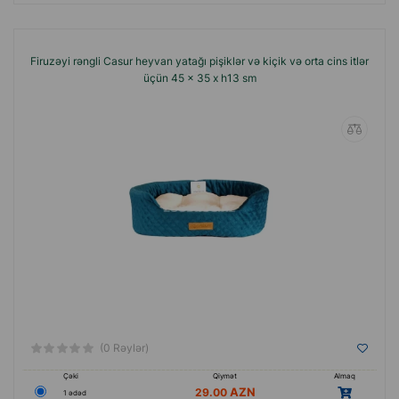
Firuzəyi rəngli Casur heyvan yatağı pişiklər və kiçik və orta cins itlər
üçün 45 x 35 x h13 sm
(0 Rəylər)
Çəki
Qiymət
Almaq
29.00
1 ədəd