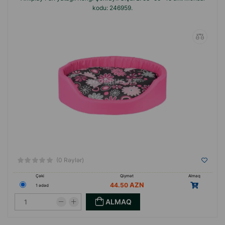
kodu: 246959.
(0 Rəylər)
Çəki
Qiymət
Almaq
44.50
1 ədəd
ALMAQ