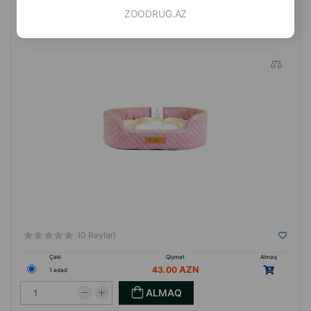
Casur heyvan yatağı orta ölçülü cins pişiklər və itlər üçün uyğundur
ZOODRUG.AZ
65x46xh17 см
(0 Rəylər)
Çəki
Qiymət
Almaq
43.00
1 ədəd
ALMAQ