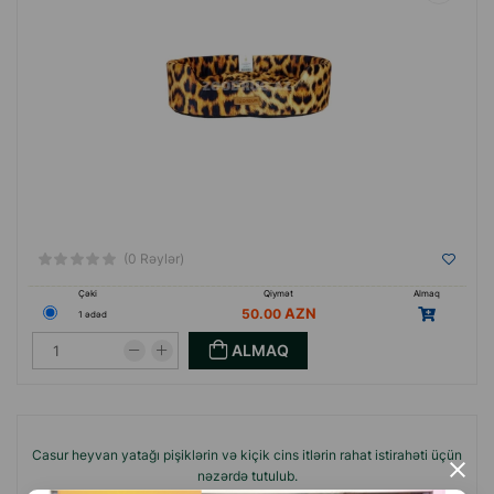
(0 Rəylər)
Çəki
Qiymət
Almaq
50.00
1 ədəd
ALMAQ
Casur heyvan yatağı pişiklərin və kiçik cins itlərin rahat istirahəti üçün
×
nəzərdə tutulub.