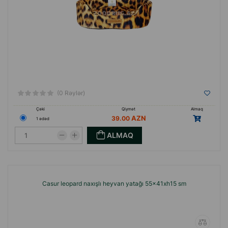
(0 Rəylər)
Çəki
Qiymət
Almaq
39.00
1 ədəd
ALMAQ
Casur leopard naxışlı heyvan yatağı 55x41xh15 sm