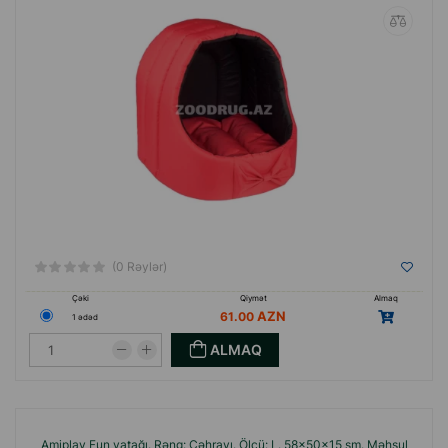
(0 Rəylər)
Çəki
Qiymət
Almaq
61.00
1 ədəd
ALMAQ
Amiplay Fun yatağı. Rəng: Çəhrayı. Ölçü: L. 58x50x15 sm. Məhsul