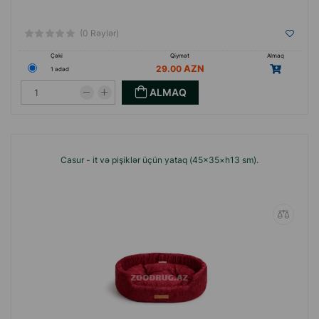
(0 Rəylər)
Çəki
Qiymət
Almaq
29.00
1 ədəd
ALMAQ
Casur - it və pişiklər üçün yataq (45×35×h13 sm).