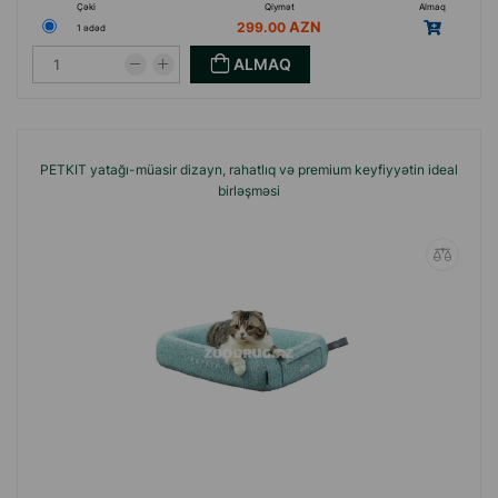
Çəki
Qiymət
Almaq
299.00
1 ədəd
ALMAQ
PETKIT yatağı-müasir dizayn, rahatlıq və premium keyfiyyətin ideal
birləşməsi