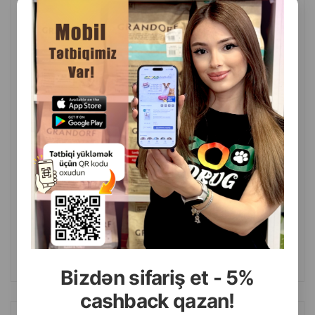
(0 Rəylər)
Çəki
Qiymət
Almaq
37.00
1 ədəd
ALMAQ
Bizdən sifariş et - 5%
cashback qazan!