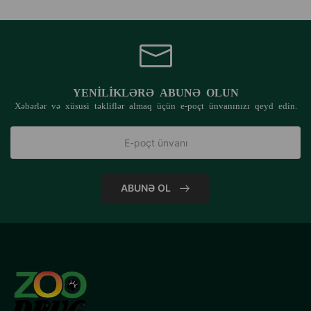
YENILIKLƏRƏ ABUNƏ OLUN
Xəbərlər və xüsusi təkliflər almaq üçün e-poçt ünvanınızı qeyd edin.
ABUNƏ OL