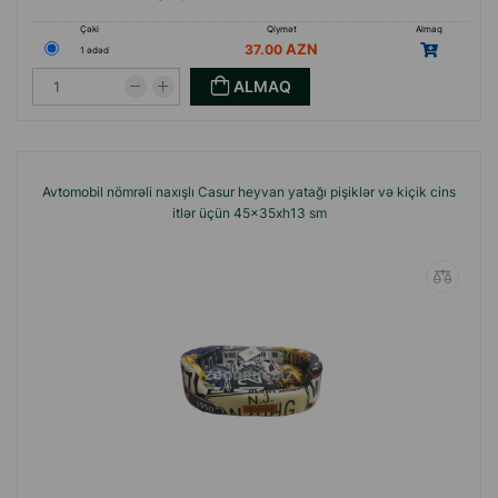
Çəki
Qiymət
Almaq
37.00
1 ədəd
ALMAQ
Avtomobil nömrəli naxışlı Casur heyvan yatağı pişiklər və kiçik cins
itlər üçün 45x35xh13 sm