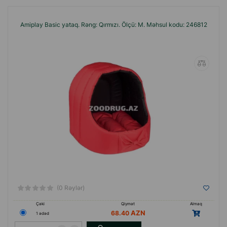
Amiplay Basic yataq. Rəng: Qırmızı. Ölçü: M. Məhsul kodu: 246812
(0 Rəylər)
Çəki
Qiymət
Almaq
68.40
1 ədəd