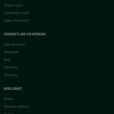
Quşlar üçün
Gəmiricilər üçün
Digər Heyvanlar
XIDMƏTLƏR VƏ KÖMƏK
Elan yerləşdir
Şikayətlər
Blog
Zəmanət
Xeyriyyə
MƏLUMAT
Rəylər
Sifarişin statusu