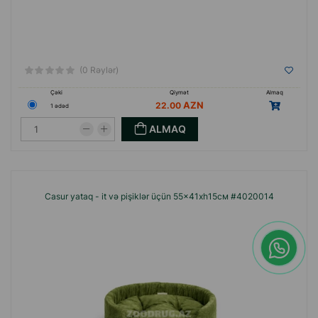
(0 Rəylər)
Çəki
Qiymət
Almaq
22.00
1 ədəd
ALMAQ
Casur yataq - it və pişiklər üçün 55x41xh15см #4020014