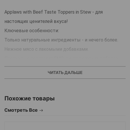
Applaws with Beef Taste Toppers in Stew - для
настоящих ценителей вкуса!
Ключевые особенности:
Только натуральные ингредиенты - и нечего более.
Нежное мясо с лакомыми добавками.
Продукт не содержит ГМО, синтетических добавок,
усилителей вкуса и красителей.
ЧИТАТЬ ДАЛЬШЕ
Консервы изготовлены со вкусом тушеной
говядины, моркови, гороха и фасоли.
В состав каждого рецепта входит только три/четыре
Похожие товары
основных ингредиента и ничего более.
Смотреть Все
Нашим питомцам совсем не нужны искусственные
консерванты, добавки, красители или подсластители.