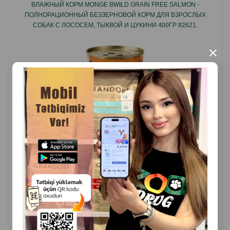
ВЛАЖНЫЙ КОРМ MONGE BWILD GRAIN FREE SALMON -
А если они не нуждаются в них, то этого не будет в
ПОЛНОРАЦИОННЫЙ БЕЗЗЕРНОВОЙ КОРМ ДЛЯ ВЗРОСЛЫХ
составе Applaws!
СОБАК С ЛОСОСЕМ, ТЫКВОЙ И ЦУКИНИ 400ГР #2621.
Девиз Applaws: Все только натуральное и
×
качественное!
Подходит для щенков от 3 месяцев.
Страна производитель: Таиланд.
( Отзывы)
Масса
Цена
Купить
4.80
400 гр (банка)
КУПИТЬ