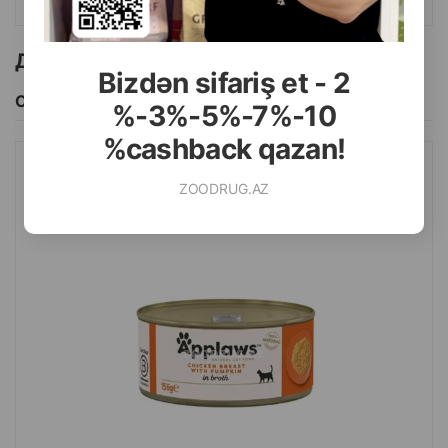
Другие товоры бренда
Bizdən sifariş et - 2
Смотреть Все
%-3%-5%-7%-10
%cashback qazan!
ВЛАЖНЫЙ КОРМ APPLAWS CHICKEN BREAST WITH PUMPKIN
ZOODRUG.AZ
IN BROTH С КУРИНОЙ ГРУДКОЙ И ТЫКВОЙ В НАСЫЩЕННОМ
БУЛЬОНЕ 70 ГР.#1010