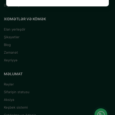
Digər Heyvanlar
XIDMƏTLƏR VƏ KÖMƏK
Elan yerləşdir
Şikayətlər
Blog
Zəmanət
Xeyriyyə
MƏLUMAT
Rəylər
Sifarişin statusu
Aksiya
Keşbek sistemi