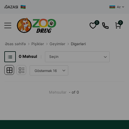
MAĞAZASI
Az
0
0
Əsas səhifə
Pişiklər
Geyimlər
Digərləri
0
Məhsul
Məhsullar
- of 0