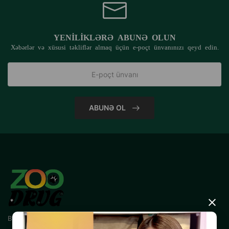
YENILIKLƏRƏ ABUNƏ OLUN
Xəbərlər və xüsusi təkliflər almaq üçün e-poçt ünvanınızı qeyd edin.
ABUNƏ OL
×
Bizimlə əlaqə