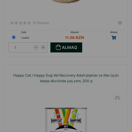
(0 Rəylər)
Çəki
Qiymət
Almaq
11.00
1 ədəd
ALMAQ
Happy Cat / Happy Dog Vet Recovery Adult pişiklər və itlər üçün
bərpa dövründə yaş yem, 200 q