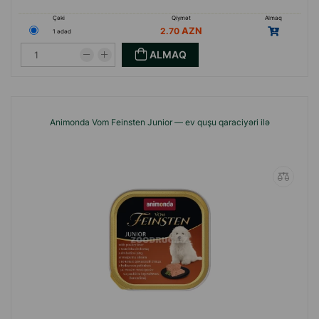
Çəki
Qiymət
Almaq
2.70
1 ədəd
ALMAQ
Animonda Vom Feinsten Junior — ev quşu qaraciyəri ilə