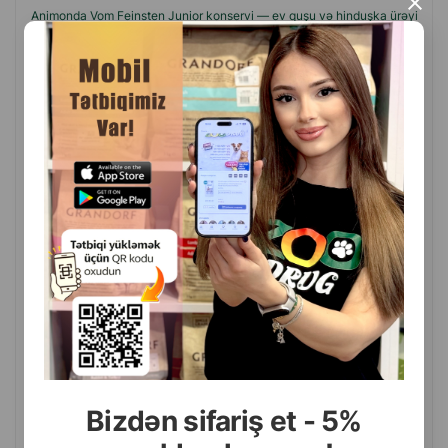
×
Animonda Vom Feinsten Junior konservi — ev quşu və hinduşka ürəyi
ilə
(0 Rəylər)
Çəki
Qiymət
Almaq
2.90
1 ədəd
Bizdən sifariş et - 5%
ALMAQ