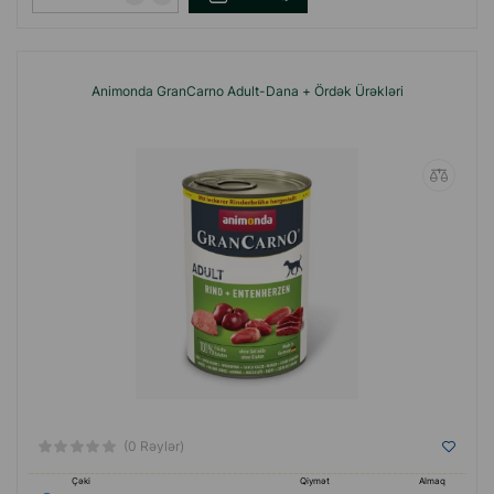
Animonda GranCarno Adult-Dana + Ördək Ürəkləri
(0 Rəylər)
Çəki
Qiymət
Almaq