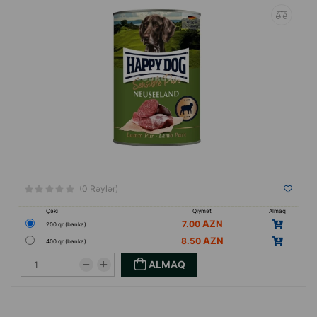
(0 Rəylər)
Çəki
Qiymət
Almaq
7.00
200 qr (banka)
8.50
400 qr (banka)
ALMAQ