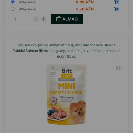
8.80
800 gr (banka)
5.50
400 qr (banka)
ALMAQ
Sousda dovşan və somon ət filəsi, Brit Care for Mini Breeds
Rabbit&Salmon fillets in a gravy, seçici kiçik və miniatür cins itləri
üçün, 85 qr.