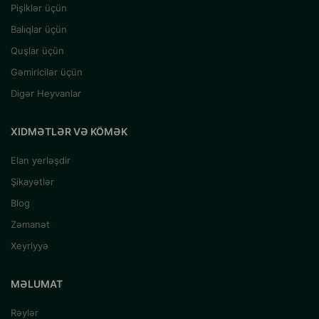
Pişiklər üçün
Balıqlar üçün
Quşlar üçün
Gəmiricilər üçün
Digər Heyvanlar
XIDMƏTLƏR VƏ KÖMƏK
Elan yerləşdir
Şikayətlər
Blog
Zəmanət
Xeyriyyə
MƏLUMAT
Rəylər