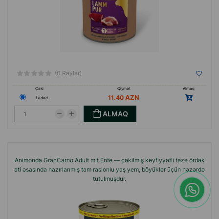
(0 Rəylər)
Çəki
Qiymət
Almaq
11.40
1 ədəd
ALMAQ
Animonda GranCarno Adult mit Ente — çəkilmiş keyfiyyətli təzə ördək
əti əsasında hazırlanmış tam rasionlu yaş yem, böyüklər üçün nəzərdə
tutulmuşdur.