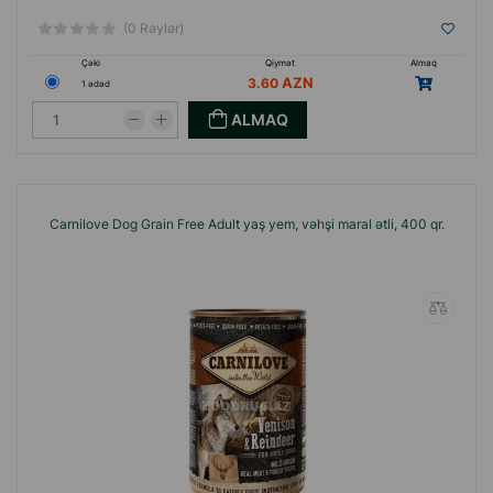
(0 Rəylər)
Çəki
Qiymət
Almaq
3.60
1 ədəd
ALMAQ
Carnilove Dog Grain Free Adult yaş yem, vəhşi maral ətli, 400 qr.