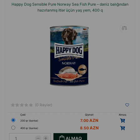
Happy Dog Sensible Pure Norway Sea Fish Pure – dəniz balığından
hazırlanmış itlər üçün yaş yem, 400 q
(0 Rəylər)
Çəki
Qiymət
Almaq
7.00
200 qr (banka)
8.50
400 qr (banka)
ALMAQ