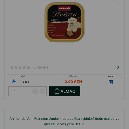
(0 Rəylər)
Çəki
Qiymət
Almaq
2.90
1 ədəd
ALMAQ
Animonda Vom Feinsten Junior – balaca itlər (şirinlər) üçün mal əti və
quş əti ilə yaş yem, 150 q.