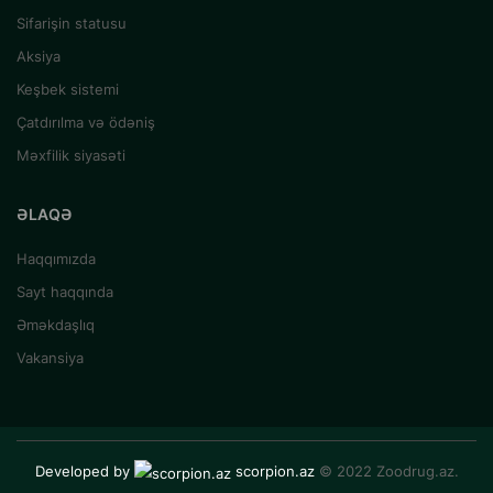
Sifarişin statusu
Aksiya
Keşbek sistemi
Çatdırılma və ödəniş
Məxfilik siyasəti
ƏLAQƏ
Haqqımızda
Sayt haqqında
Əməkdaşlıq
Vakansiya
Developed by
scorpion.az
© 2022 Zoodrug.az.