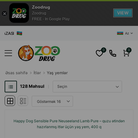
Zoodrug
VIEW
Zoodrug
FREE - In Google Play
AZƏRBAYCANIN
Az
0
0
Əsas səhifə
İtlər
Yaş yemlər
128
Məhsul
Happy Dog Sensible Pure Neuseeland Lamb Pure – quzu ətindən
hazırlanmış itlər üçün yaş yem, 400 q