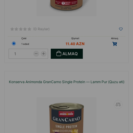
(0 Rəylər)
Çəki
Qiymət
Almaq
11.40
1 ədəd
ALMAQ
Konserva Animonda GranCarno Single Protein — Lamm Pur (Quzu əti)