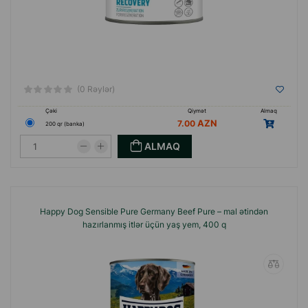
(0 Rəylər)
Çəki
Qiymət
Almaq
7.00
200 qr (banka)
ALMAQ
Happy Dog Sensible Pure Germany Beef Pure – mal ətindən
hazırlanmış itlər üçün yaş yem, 400 q