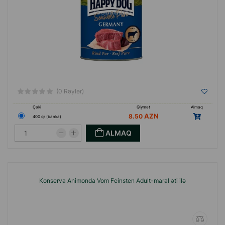
(0 Rəylər)
Çəki
Qiymət
Almaq
8.50
400 qr (banka)
ALMAQ
Konserva Animonda Vom Feinsten Adult-maral əti ilə