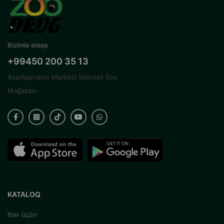
Bizimlə əlaqə
+99450 200 35 13
Azərbaycanın Mərkəzi İnternet Zoo
Mağazası
KATALOQ
İtlər üçün