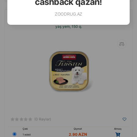
cashback qazan!
ZOODRUG.AZ
Animonda Vom Feinsten Adult – yetkin itlər üçün mal əti və kartoflu
yaş yem, 150 q.
(0 Rəylər)
Çəki
Qiymət
Almaq
2.90
1 ədəd