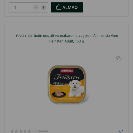
ALMAQ
Yetkin itlər üçün quş əti və makaronlu yaş yem Animonda Vom
Feinsten Adult, 150 q
(0 Rəylər)