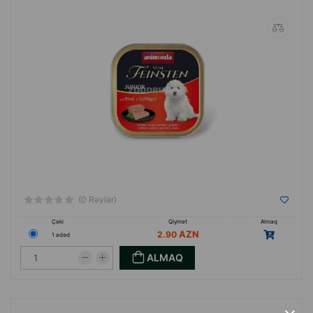
(0 Rəylər)
Çəki
Qiymət
Almaq
2.90
1 ədəd
ALMAQ