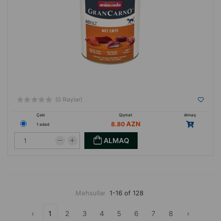
(0 Rəylər)
Çəki
Qiymət
Almaq
8.80
1 ədəd
ALMAQ
Məhsullar
1-16 of 128
‹
1
2
3
4
5
6
7
8
›