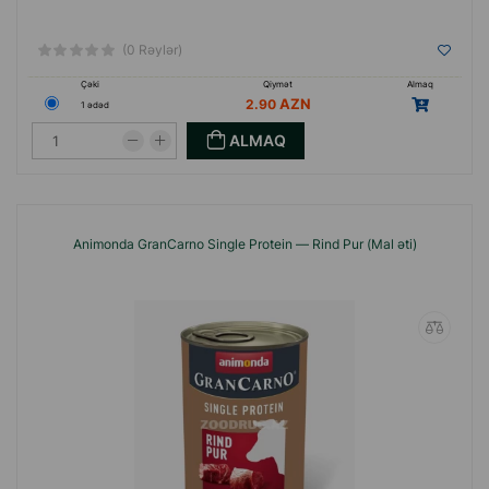
(0 Rəylər)
Çəki
Qiymət
Almaq
2.90
1 ədəd
ALMAQ
Animonda GranCarno Single Protein — Rind Pur (Mal əti)