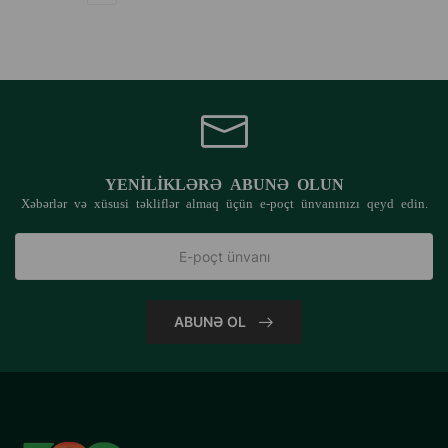
YENILIKLƏRƏ ABUNƏ OLUN
Xəbərlər və xüsusi təkliflər almaq üçün e-poçt ünvanınızı qeyd edin.
ABUNƏ OL