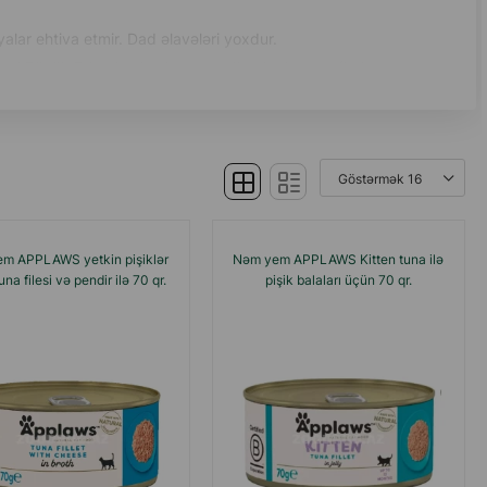
lar ehtiva etmir. Dad əlavələri yoxdur.
ti Böyük Britaniya institutunun dietoloqları tərəfindən
 inqredientlərdən hazırlanmış cəlbedici məhsullarını
 razı mırləmələr eşidiləcək!
m APPLAWS yetkin pişiklər
Nəm yem APPLAWS Kitten tuna ilə
na filesi və pendir ilə 70 qr.
pişik balaları üçün 70 qr.