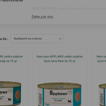
APPLAWS GMO, sintetik konservantlar və ya boya
Qeyri-taxıllı APPLAWS xolistik ev heyvanı yem xət
Daha çox oxu
hazırlanmış xüsusi reseptlərə əsaslanır.
Ev heyvanınız APPLAWS-un ən təzə və keyfiyyətli
görəndə çox sevinəcək!
a ilə :
APPLAWS evinizə gəldikdə, həmişə xoş gurultu və
 yetkin pişiklər
Nəm yem APPLAWS yetkin pişiklər
Nəm ye
ığı ilə 70 qr.
üçün tuna filesi ilə 70 qr.
üçün tu