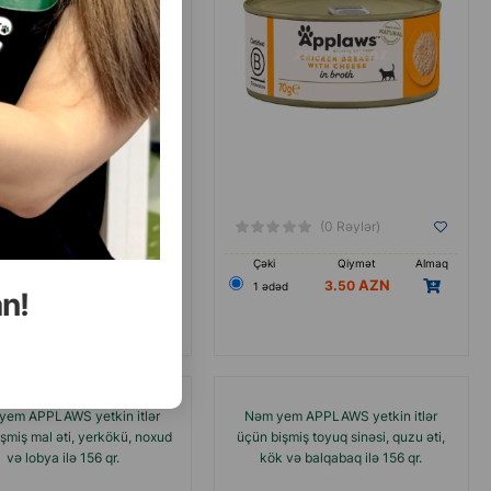
(0 Rəylər)
(0 Rəylər)
Qiymət
Almaq
Çəki
Qiymət
Almaq
3.50
3.50
əd
1 ədəd
an!
yem APPLAWS yetkin itlər
Nəm yem APPLAWS yetkin itlər
şmiş mal əti, yerkökü, noxud
üçün bişmiş toyuq sinəsi, quzu əti,
və lobya ilə 156 qr.
kök və balqabaq ilə 156 qr.