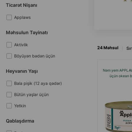
Ticarət Nişanı
Applaws
Məhsulun Təyinatı
Aktivlik
24
Məhsul
Sır
Böyüyən bədən üçün
Heyvanın Yaşı
Nəm yem APPLAWS
üçün okean bal
Bala pişik (12 aya qədər)
Bütün yaşlar üçün
Yetkin
Qablaşdırma