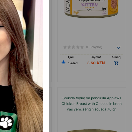
(0 Rəylər)
(0 Rəylər)
Qiymət
Almaq
Çəki
Qiymət
Almaq
3.50
3.50
əd
1 ədəd
m APPLAWS yetkin pişiklər
Sousda toyuq və pendir ilə Applaws
tuna və krevetka ilə 70 q.
Chicken Breast with Cheese in broth
yaş yem, zəngin sousda 70 qr.