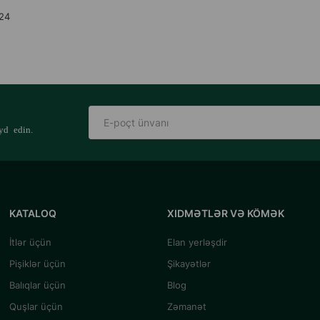
 24
yd edin.
KATALOQ
XIDMƏTLƏR VƏ KÖMƏK
İtlər üçün
Elan yerləşdir
Pişiklər üçün
Şikayətlər
Balıqlar üçün
Blog
Quşlar üçün
Zəmanət