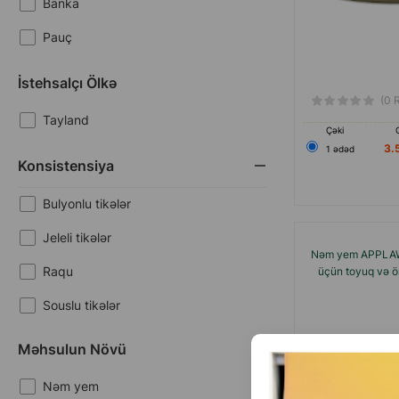
Banka
Pauç
İstehsalçı Ölkə
(0 
Tayland
Çəki
3.
1 ədəd
Konsistensiya
Bulyonlu tikələr
Jeleli tikələr
Nəm yem APPLAWS
Raqu
üçün toyuq və ör
Souslu tikələr
Məhsulun Növü
Nəm yem