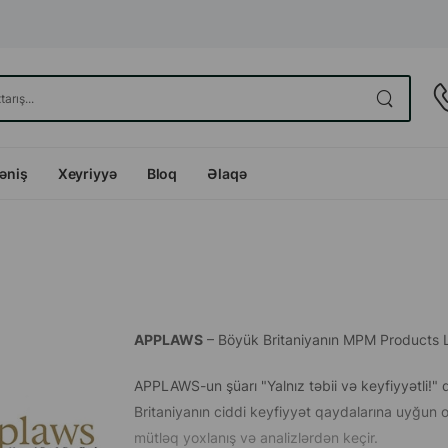
dəniş
Xeyriyyə
Bloq
Əlaqə
APPLAWS
– Böyük Britaniyanın MPM Products Ltd 
APPLAWS-un şüarı "Yalnız təbii və keyfiyyətli!"
Britaniyanın ciddi keyfiyyət qaydalarına uyğun o
mütləq yoxlanış və analizlərdən keçir.