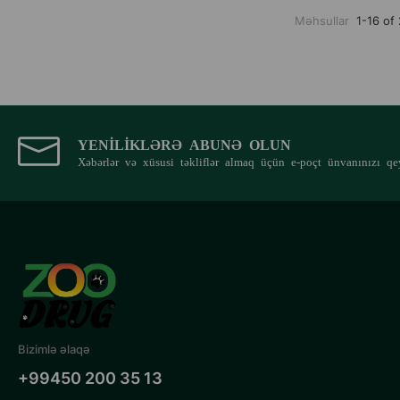
Məhsullar
1-16 of
YENILIKLƏRƏ ABUNƏ OLUN
Xəbərlər və xüsusi təkliflər almaq üçün e-poçt ünvanınızı qe
Bizimlə əlaqə
+99450 200 35 13