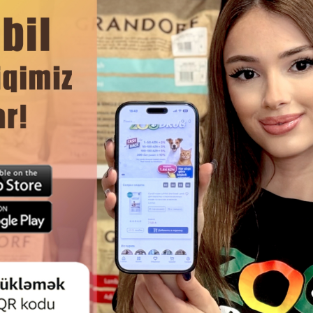
Rəylər)
(0 Rəylər)
Qiymət
Almaq
Çəki
Qiymət
Almaq
Çəki
50
3.50
1 ədəd
1 əd
 with Sardine in
Applaws Tuna Fillet with Crab in
Nəm ye
, böyüklər üçün
broth yaşıl yem, böyüklər üçün
üçün 
briya sardina ilə
pişiklərdə, ton balığı filleti krabla
sda 70 qr.
doymuş sousda 70 qr.