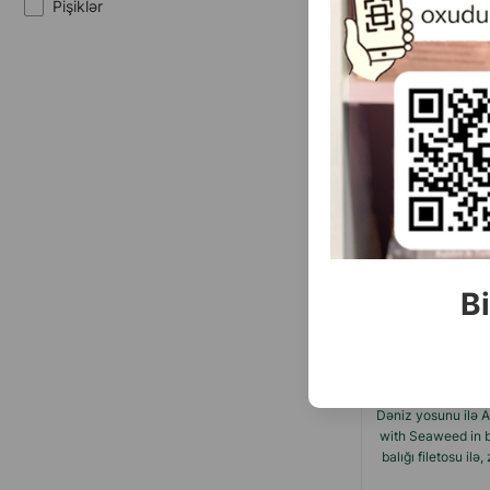
Pişiklər
Sardina
Skumbriya
Toyuq
Tuna
(0 
Çəki
3.
1 ədəd
Bi
Dəniz yosunu ilə A
with Seaweed in b
balığı filetosu il
q