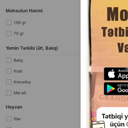
Məhsulun Həcmi
156 gr
70 gr
(0 
Yemin Tərkibi (ət, Balıq)
Çəki
Balıq
3.
1 ədəd
Krab
Krevetka
Mal əti
Applaws Mackerel
broth yaşıl yem
Ördək
pişiklərdə, skum
Heyvan
doymuş sou
Qara ciyər
İtlər
Quzu