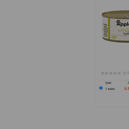
(0 
Çəki
3.
1 ədəd