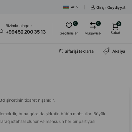
Giriş
/
Qeydiyyat
Az
0
0
0
Bizimlə əlaqə :
+99450 200 35 13
Səbət
Seçilmişlər
Müqayisə
Sifarişi təkrarla
Aksiya
şirkətinin ticarət nişanıdır.
 deməkdir, buna görə də şirkətin bütün məhsulları Böyük
laraq istehsal olunur və məhsulun hər bir partiyası