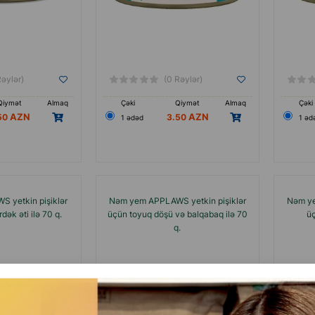
Rəylər)
(0 Rəylər)
Qiymət
Almaq
Çəki
Qiymət
Almaq
Çəki
50
3.50
1 ədəd
1 əd
 yetkin pişiklər
Nəm yem APPLAWS yetkin pişiklər
Nəm ye
dək əti ilə 70 q.
üçün toyuq döşü və balqabaq ilə 70
üç
q.