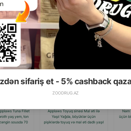
Rəylər)
(0 Rəylər)
Qiymət
Almaq
Çəki
Qiymət
Almaq
Çəki
50
3.50
1 ədəd
1 əd
zdən sifariş et - 5% cashback qaz
ZOODRUG.AZ
pplaws Tuna Fillet
Applaws Toyuq sinəsi Mal əti ilə
Nəm 
roth yaş yem, ton
Yaşıl Yağda, böyüklər üçün
üçün bi
ə, zəngin sousda 70
pişiklərdə toyuq və mal əti dadlı yaşıl
r.
yağda 70 q.