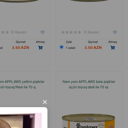
(0 Rəylər)
(0 Rəylər)
Qiymət
Almaq
Çəki
Qiymət
Almaq
3.50
3.50
əd
1 ədəd
m APPLAWS yetkin pişiklər
Nəm yem APPLAWS bala pişiklər
ün toyuq filesi ilə 70 q.
üçün toyuq dadi ilə 70 qr.
×