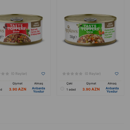
(0 Rəylər)
(0 Rəylər)
Qiymət
Almaq
Çəki
Qiymət
Almaq
Anbarda
Anbarda
3.90
3.90
əd
1 ədəd
Yoxdur
Yoxdur