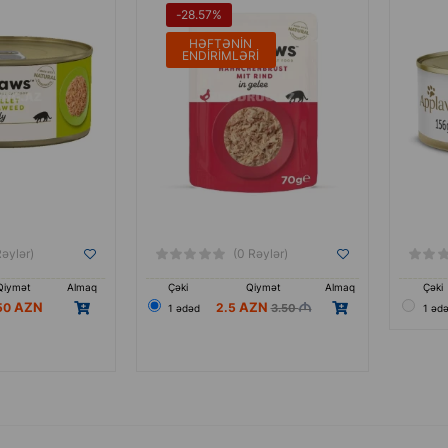
-28.57%
HƏFTƏNIN
ENDIRIMLƏRI
Rəylər)
(0 Rəylər)
Qiymət
Almaq
Çəki
Qiymət
Almaq
Çəki
50
2.5
3.50
1 ədəd
1 əd