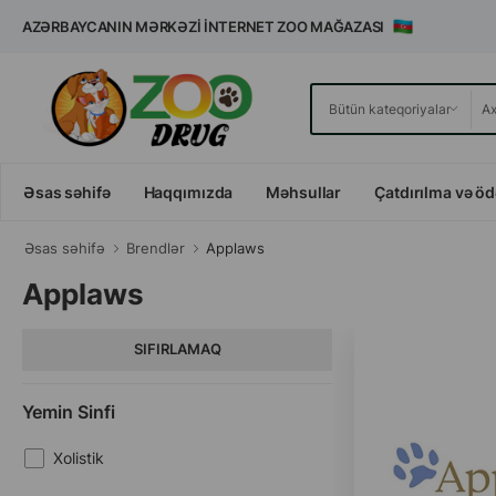
AZƏRBAYCANIN MƏRKƏZI İNTERNET ZOO MAĞAZASI
Əsas səhifə
Haqqımızda
Məhsullar
Çatdırılma və ö
Əsas səhifə
Brendlər
Applaws
Applaws
SIFIRLAMAQ
Yemin Sinfi
Xolistik