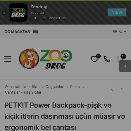
Zoodrug
VIEW
Zoodrug
FREE - In Google Play
T ZOO MAĞAZASI
Az
0
0
Əsas səhifə
İtlər
Daşıyıcılar
Pleks
Çantalar - daşıyıcılar
PETKIT Power Backpack-pişik və
kiçik itlərin daşınması üçün müasir və
ergonomik bel çantası