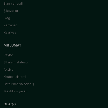
Elan yerləşdir
Şikayətlər
Blog
Zəmanət
Xeyriyyə
MƏLUMAT
Rəylər
Sifarişin statusu
Aksiya
Keşbek sistemi
Çatdırılma və ödəniş
Məxfilik siyasəti
ƏLAQƏ