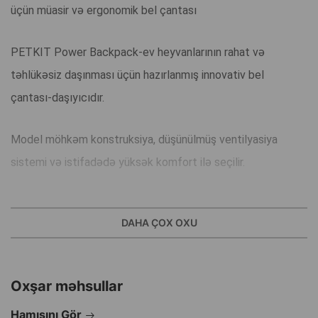
üçün müasir və ergonomik bel çantası
PETKIT Power Backpack-ev heyvanlarının rahat və
təhlükəsiz daşınması üçün hazırlanmış innovativ bel
çantası-daşıyıcıdır.
Model möhkəm konstruksiya, düşünülmüş ventilyasiya
sistemi və istifadədə yüksək komfort ilə seçilir.
Bu, gəzintilər, səyahətlər, baytara aparma və gündəlik
DAHA ÇOX OXU
istifadə üçün ideal həlldir.
Çanta ağıllı ventilyasiya sistemi və şəffaf yumşaq kapsul-
Oxşar məhsullar
pəncərə ilə təchiz olunub.
Hamısını Gör