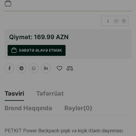
Qiymət:
169.99 AZN
SƏBƏTƏ ƏLAVƏ ETMƏK
Təsviri
Təfərrüat
Brend Haqqında
Rəylər(0)
PETKIT Power Backpack-pişik və kiçik itlərin daşınması