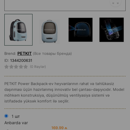
PETKIT
Brend:
(Все товары бренда)
ID:
1344200631
(0 Rəylər)
PETKIT Power Backpack-ev heyvanlarının rahat və təhlükəsiz
daşınması üçün hazırlanmış innovativ bel çantası-daşıyıcıdır. Model
möhkəm konstruksiya, düşünülmüş ventilyasiya sistemi və
istifadədə yüksək komfort ilə seçilir.
1 шт
Anbarda var
169.99 ₼