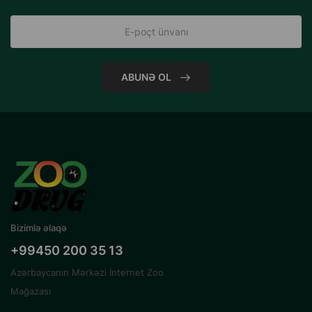
ABUNƏ OL
Bizimlə əlaqə
+99450 200 35 13
Azərbaycanın Mərkəzi İnternet Zoo
Mağazası