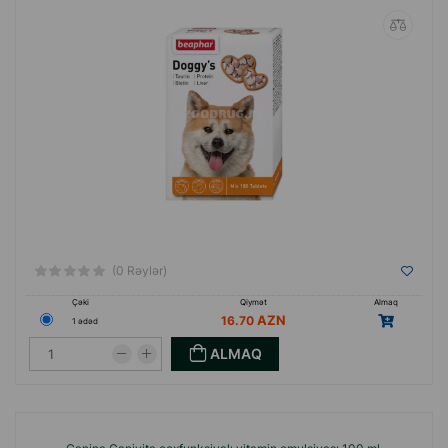
(0 Rəylər)
Çəki
Qiymət
Almaq
16.70
1 ədəd
ALMAQ