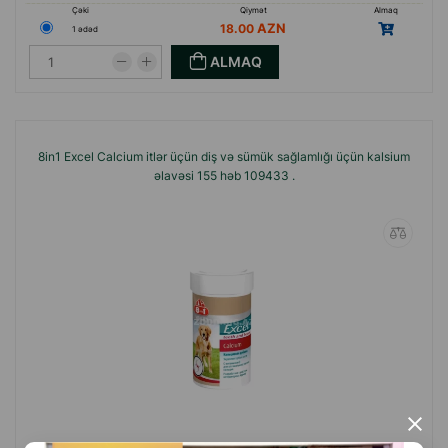
Çəki
Qiymət
Almaq
18.00
1 ədəd
ALMAQ
8in1 Excel Calcium itlər üçün diş və sümük sağlamlığı üçün kalsium
əlavəsi 155 həb 109433 .
×