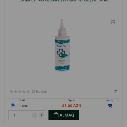
Canina Canivita çoxfunksiyalı vitamin emulsiyası 100 ml.
(0 Rəylər)
Çəki
Qiymət
Almaq
28.00
1 ədəd
ALMAQ