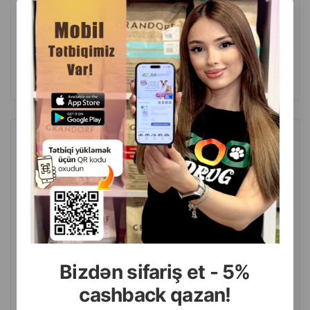
(0 Rəylər)
Çəki
Qiymət
Almaq
40.00
1 ədəd
ALMAQ
Canvit Multi Dog vitaminləri-itlər üçün sağlam həyat üçün 100 qr.
Bizdən sifariş et - 5%
cashback qazan!