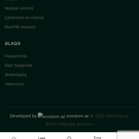
Keşbek sistemi
Çatdırılma və ödəniş
Məxfilik siyasəti
ƏLAQƏ
Haqqımızda
Sayt haqqında
Əməkdaşlıq
Vakansiya
Developed by
scorpion.az
© 2022 Zoodrug.az.
Bütün hüquqlar qorunur.