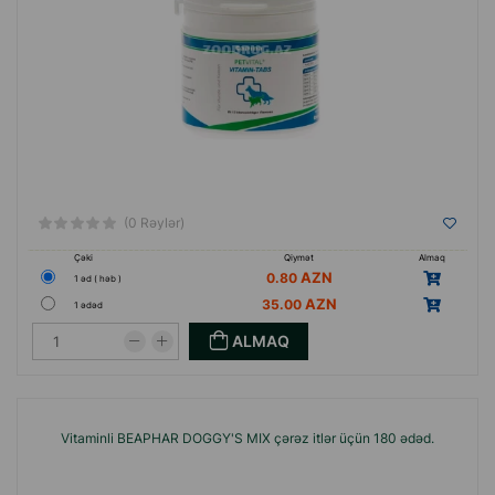
(0 Rəylər)
Çəki
Qiymət
Almaq
0.80
1 əd ( həb )
35.00
1 ədəd
ALMAQ
Vitaminli BEAPHAR DOGGY'S MIX çərəz itlər üçün 180 ədəd.