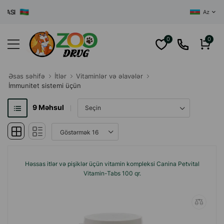
AZƏRBAYCANI
Az
0
0
Əsas səhifə
İtlər
Vitaminlər və əlavələr
İmmunitet sistemi üçün
9
Məhsul
Həssas itlər və pişiklər üçün vitamin kompleksi Canina Petvital
Vitamin-Tabs 100 qr.