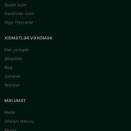
Quşlar üçün
Gəmiricilər üçün
Digər Heyvanlar
XIDMƏTLƏR VƏ KÖMƏK
Elan yerləşdir
Şikayətlər
Blog
Zəmanət
Xeyriyyə
MƏLUMAT
Rəylər
Sifarişin statusu
Aksiya