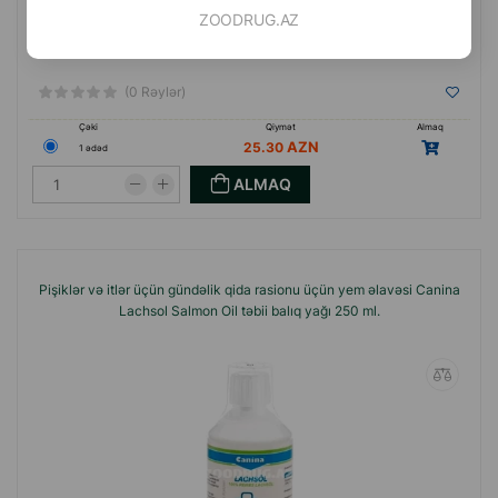
ZOODRUG.AZ
(0 Rəylər)
Çəki
Qiymət
Almaq
25.30
1 ədəd
ALMAQ
Pişiklər və itlər üçün gündəlik qida rasionu üçün yem əlavəsi Canina
Lachsol Salmon Oil təbii balıq yağı 250 ml.