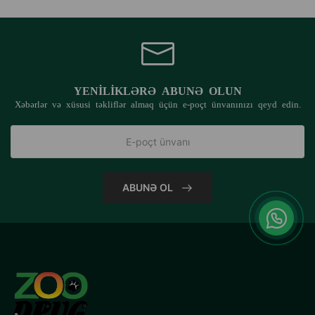
YENILIKLƏRƏ ABUNƏ OLUN
Xəbərlər və xüsusi təkliflər almaq üçün e-poçt ünvanınızı qeyd edin.
ABUNƏ OL