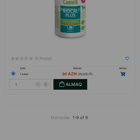
(0 Rəylər)
Çəki
Qiymət
Almaq
36
39.20
1 ədəd
ALMAQ
Məhsullar
1-9 of 9