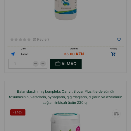
(0 Rəylər)
Çəki
Qiymət
Almaq
35.00
1 ədəd
ALMAQ
Balanslaşdırılmış kompleks Canvit Biocal Plus itlərdə sümük
toxumasının, vətərlərin, oynaqların, qığırdaqların, dişlərin və əzələlərin
sağlam inkişafı üçün 230 qr.
-8.16%