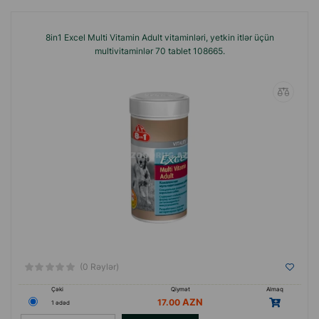
8in1 Excel Multi Vitamin Adult vitaminləri, yetkin itlər üçün
multivitaminlər 70 tablet 108665.
(0 Rəylər)
Çəki
Qiymət
Almaq
17.00
1 ədəd