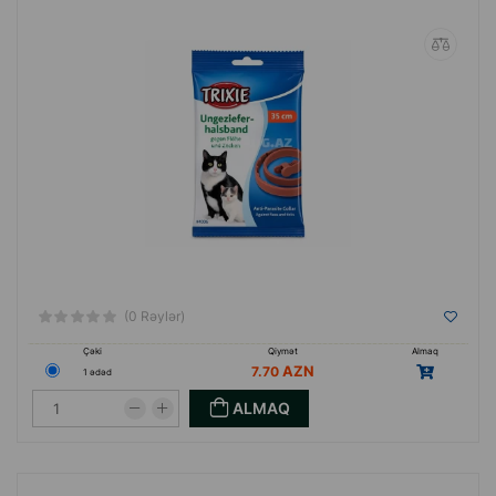
(0 Rəylər)
Çəki
Qiymət
Almaq
7.70
1 ədəd
ALMAQ