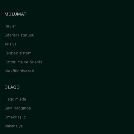
MƏLUMAT
Rəylər
Sifarişin statusu
Aksiya
Keşbek sistemi
Çatdırılma və ödəniş
Məxfilik siyasəti
ƏLAQƏ
Haqqımızda
Sayt haqqında
Əməkdaşlıq
Vakansiya