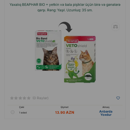
Yaxalıq BEAPHAR BIO + yetkin və bala pişiklər üçün birə və gənələrə
qarşı. Rəng: Yaşıl. Uzunluq: 35 sm.
(0 Rəylər)
Çəki
Qiymət
Almaq
Anbarda
13.90
1 ədəd
Yoxdur