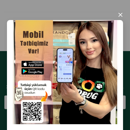
×
Məhsullar
1-2 of 2
YENILIKLƏRƏ ABUNƏ OLUN
Xəbərlər və xüsusi təkliflər almaq üçün e-poçt ünvanınızı qeyd edin.
ABUNƏ OL