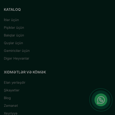
KATALOQ
İtlər üçün
Pişiklər üçün
Balıqlar üçün
Quşlar üçün
Gəmiricilər üçün
Digər Heyvanlar
XIDMƏTLƏR VƏ KÖMƏK
Elan yerləşdir
Şikayətlər
Blog
Zəmanət
Xeyriyyə