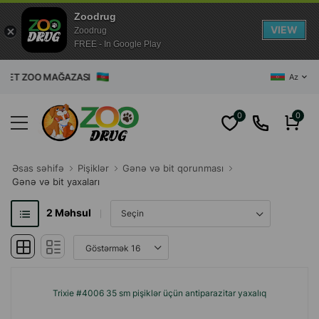
Zoodrug
VIEW
Zoodrug
FREE - In Google Play
ET ZOO MAĞAZASI
Az
0
0
Əsas səhifə
Pişiklər
Gənə və bit qorunması
Gənə və bit yaxaları
2
Məhsul
Trixie #4006 35 sm pişiklər üçün antiparazitar yaxalıq