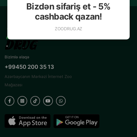
Bizdən sifariş et - 5%
cashback qazan!
ZOODRUG.AZ
Bizimlə əlaqə
+99450 200 35 13
Azərbaycanın Mərkəzi İnternet Zoo
Mağazası