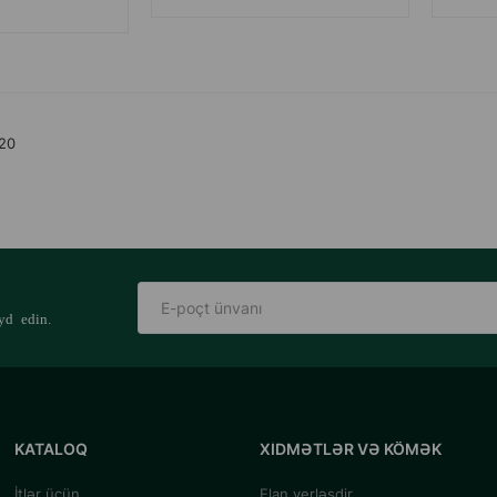
 20
yd edin.
KATALOQ
XIDMƏTLƏR VƏ KÖMƏK
İtlər üçün
Elan yerləşdir