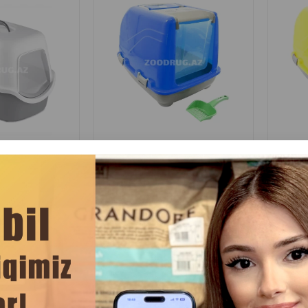
(0 Rəylər)
Rəylər)
Çəki
Qiymət
Almaq
Çəki
30.00
1 ədəd
1 əd
Qiymət
Almaq
.00
ər üçün açıq tualet
Pişik tualeti üçün plastik kürək
CaDoPe