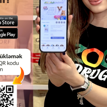
lçü:31×14×43sm
Nunbell
pi
111
Çəki
Rəylər)
(0 Rəylər)
1 əd
Qiymət
Almaq
Çəki
Qiymət
Almaq
.00
3.90
1 ədəd