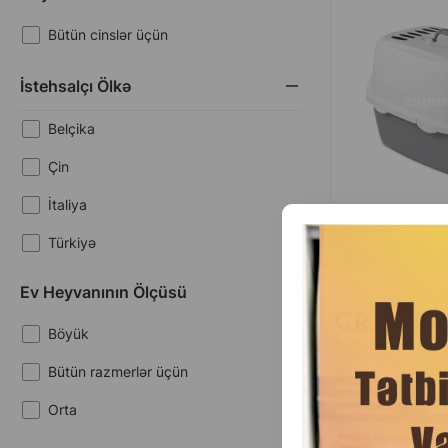
Bütün cinslər üçün
İstehsalçı Ölkə
Belçika
Çin
İtaliya
Türkiyə
(0 
Çəki
Ev Heyvanının Ölçüsü
50
1 ədəd
Böyük
Bütün razmerlər üçün
Orta
Trixie Carlo pişikl