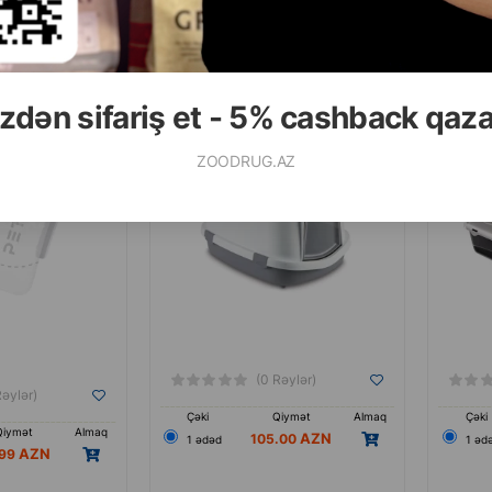
tləri üçün ön qapı-
Stefanplast Super Queen biotuualet,
Biotua
rdə
qapalı pişik biotuualeti, boz -
rahatlı
71x55x46,5 sm
r
evciyi
zdən sifariş et - 5% cashback qaz
ZOODRUG.AZ
(0 Rəylər)
Rəylər)
Çəki
Qiymət
Almaq
Çəki
Qiymət
Almaq
105.00
1 ədəd
1 əd
.99