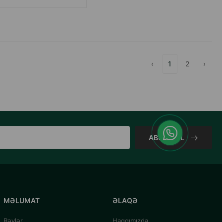
‹
1
2
›
ABUNƏ OL
MƏLUMAT
ƏLAQƏ
Rəylər
Haqqımızda