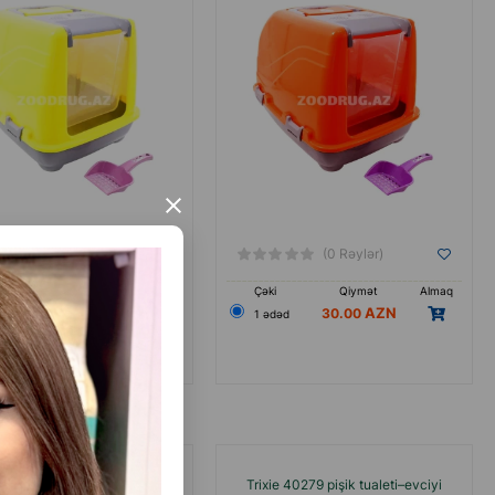
×
(0 Rəylər)
(0 Rəylər)
Qiymət
Almaq
Çəki
Qiymət
Almaq
30.00
30.00
əd
1 ədəd
t Cat Toilet Closed Qapalı
Trixie 40279 pişik tualeti–evciyi