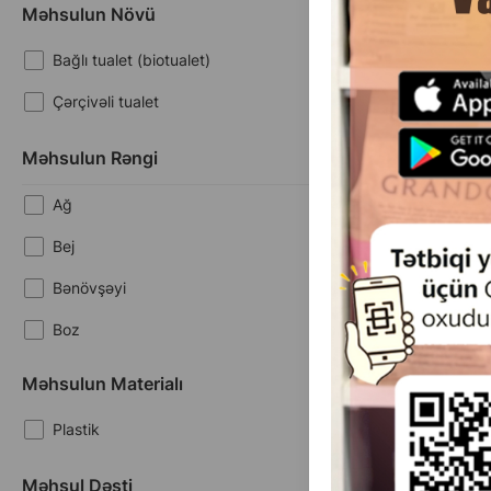
Rəng:boz-ağ Ö
Məhsulun Növü
#40
Bağlı tualet (biotualet)
Çərçivəli tualet
Məhsulun Rəngi
Ağ
Bej
Bənövşəyi
Boz
(0 
Çəhrayı
Məhsulun Materialı
Çəki
14
1 ədəd
Mavi
Plastik
Mavi
Məhsul Dəsti