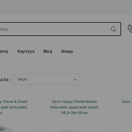
dəniş
Xeyriyyə
Bloq
Əlaqə
a ilə :
y Clever & Smart
Savic Happy Planet Manon
Savic 
 pişik biotuualeti,
biotuualet, qapalı pişik tualeti
oz
54,5x39x39 sm