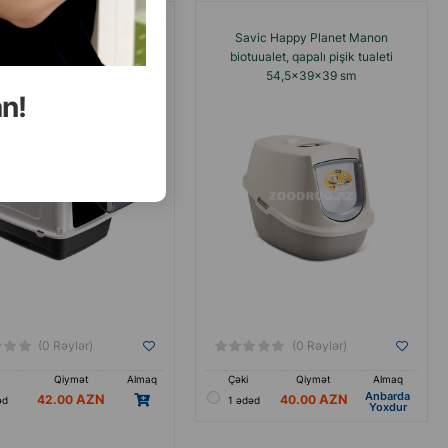
let Ferplast - ev heyvanına
Savic Happy Planet Manon
q və evdə təmizlik təmin edən
biotuualet, qapalı pişik tualeti
ahat və praktik tualet-
54,5x39x39 sm
dir.Ölçüsü: 47 × 36 × 35 sm.
an!
(0 Rəylər)
(0 Rəylər)
Qiymət
Almaq
Çəki
Qiymət
Almaq
Anbarda
42.00
40.00
əd
1 ədəd
Yoxdur