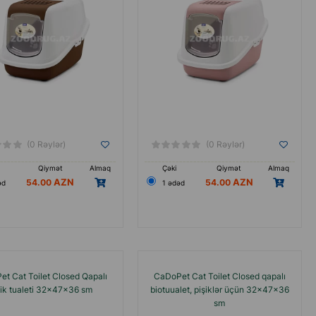
(0 Rəylər)
(0 Rəylər)
Qiymət
Almaq
Çəki
Qiymət
Almaq
54.00
54.00
əd
1 ədəd
t Cat Toilet Closed Qapalı
CaDoPet Cat Toilet Closed qapalı
şik tualeti 32x47x36 sm
biotuualet, pişiklər üçün 32x47x36
sm