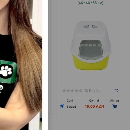
şik tualeti 32x47x36 sm
(40×40×56 см)
(0 Rəylər)
Qiymət
Almaq
(0 Rəylər)
30.00
əd
Çəki
Qiymət
Almaq
49.00
1 ədəd