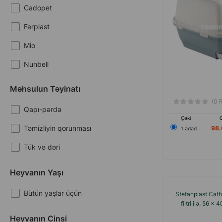
Cadopet
Ferplast
Mio
Nunbell
Petkit
Məhsulun Təyinatı
(0 
Savic
Qapı-pərdə
Çəki
Stefanplast
Təmizliyin qorunması
98
1 ədəd
Trixie
Tük və dəri
Heyvanın Yaşı
Bütün yaşlar üçün
Stefanplast Cathy
filtri ilə, 56 x
Heyvanın Cinsi