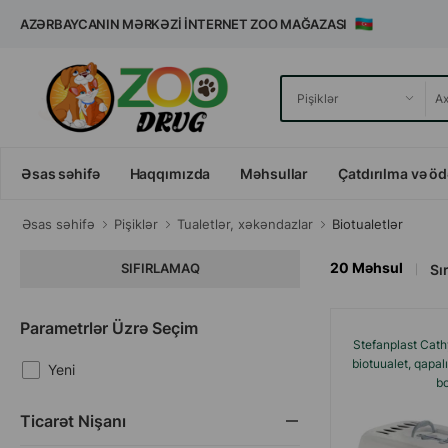
AZƏRBAYCANIN MƏRKƏZI İNTERNET ZOO MAĞAZASI
Əsas səhifə
Haqqımızda
Məhsullar
Çatdırılma və ö
Əsas səhifə
Pişiklər
Tualetlər, xəkəndazlar
Biotualetlər
20
Məhsul
SIFIRLAMAQ
Sır
Parametrlər Üzrə Seçim
Stefanplast Cath
biotuualet, qapalı
Yeni
b
Ticarət Nişanı