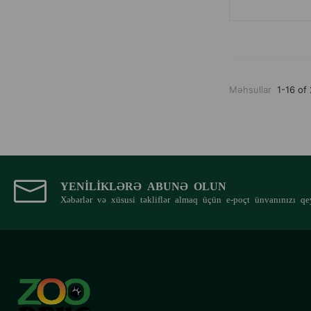
Məhsullar
1-16 of
YENILIKLƏRƏ ABUNƏ OLUN
Xəbərlər və xüsusi təkliflər almaq üçün e-poçt ünvanınızı qe