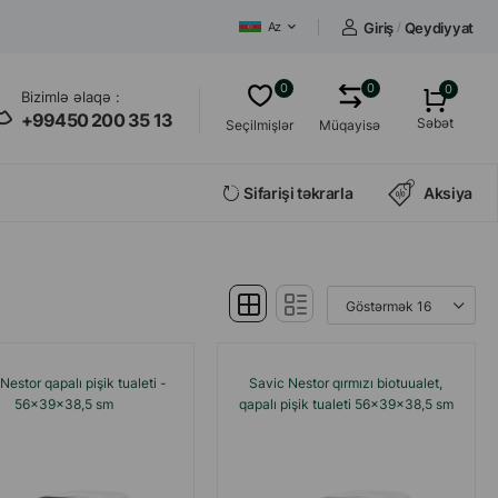
Giriş
/
Qeydiyyat
Az
0
0
0
Bizimlə əlaqə :
+99450 200 35 13
Səbət
Seçilmişlər
Müqayisə
Sifarişi təkrarla
Aksiya
Nestor qapalı pişik tualeti -
Savic Nestor qırmızı biotuualet,
56x39x38,5 sm
qapalı pişik tualeti 56x39x38,5 sm