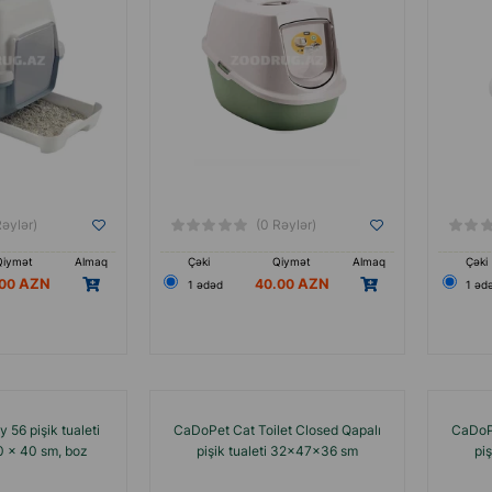
Rəylər)
(0 Rəylər)
Qiymət
Almaq
Çəki
Qiymət
Almaq
Çəki
.00
40.00
1 ədəd
1 əd
 56 pişik tualeti
CaDoPet Cat Toilet Closed Qapalı
CaDoPe
 40 x 40 sm, boz
pişik tualeti 32x47x36 sm
pi