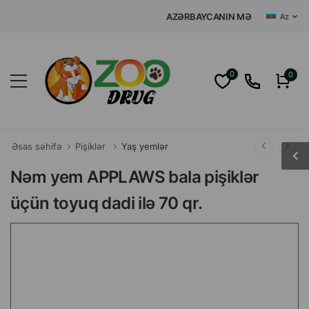
AZƏRBAYCANIN MƏRKƏZI İNTERNET
Az
0
0
Əsas səhifə
Pişiklər
Yaş yemlər
Nəm yem APPLAWS bala pişiklər
üçün toyuq dadi ilə 70 qr.