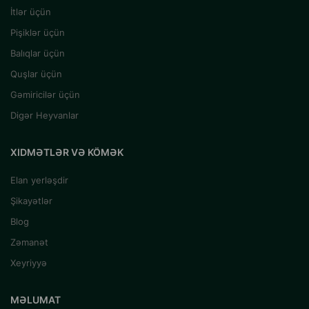
İtlər üçün
Pişiklər üçün
Balıqlar üçün
Quşlar üçün
Gəmiricilər üçün
Digər Heyvanlar
XIDMƏTLƏR VƏ KÖMƏK
Elan yerləşdir
Şikayətlər
Blog
Zəmanət
Xeyriyyə
MƏLUMAT