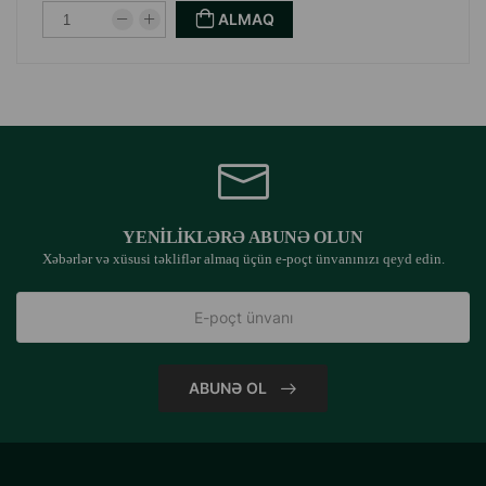
ALMAQ
YENILIKLƏRƏ ABUNƏ OLUN
Xəbərlər və xüsusi təkliflər almaq üçün e-poçt ünvanınızı qeyd edin.
ABUNƏ OL