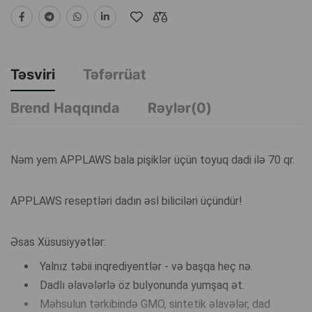
Təsviri
Təfərrüat
Brend Haqqında
Rəylər(0)
Nəm yem APPLAWS bala pişiklər üçün toyuq dadi ilə 70 qr.
APPLAWS reseptləri dadın əsl biliciləri üçündür!
Əsas Xüsusiyyətlər:
Yalnız təbii inqrediyentlər - və başqa heç nə.
Dadlı əlavələrlə öz bulyonunda yumşaq ət.
Məhsulun tərkibində GMO, sintetik əlavələr, dad