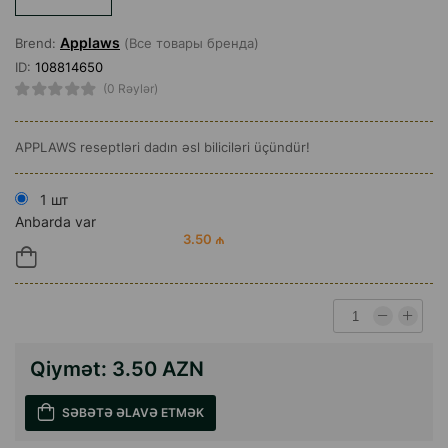
Applaws
Brend:
(Все товары бренда)
ID:
108814650
(0 Rəylər)
APPLAWS reseptləri dadın əsl biliciləri üçündür!
1 шт
Anbarda var
3.50 ₼
Qiymət:
3.50 AZN
SƏBƏTƏ ƏLAVƏ ETMƏK