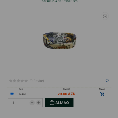
itlər üçün 45x35xh13 sm
(0 Rəylər)
Çəki
Qiymət
Almaq
29.00
1 ədəd
ALMAQ