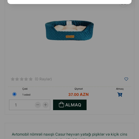
(0 Rəylər)
Çəki
Qiymət
Almaq
37.00
1 ədəd
ALMAQ
Avtomobil nömrəli naxışlı Casur heyvan yatağı pişiklər və kiçik cins