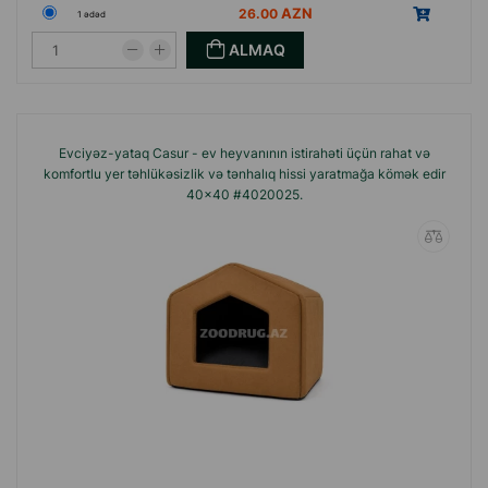
26.00
1 ədəd
ALMAQ
Evciyəz-yataq Casur - ev heyvanının istirahəti üçün rahat və
komfortlu yer təhlükəsizlik və tənhalıq hissi yaratmağa kömək edir
40x40 #4020025.