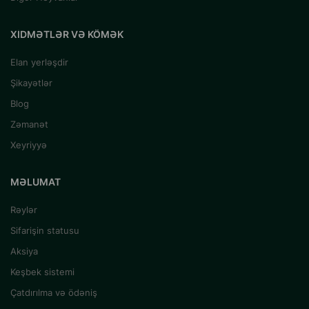
XIDMƏTLƏR VƏ KÖMƏK
Elan yerləşdir
Şikayətlər
Blog
Zəmanət
Xeyriyyə
MƏLUMAT
Rəylər
Sifarişin statusu
Aksiya
Keşbek sistemi
Çatdırılma və ödəniş