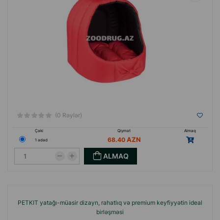
(0 Rəylər)
Çəki
Qiymət
Almaq
68.40
1 ədəd
ALMAQ
PETKIT yatağı-müasir dizayn, rahatlıq və premium keyfiyyətin ideal
birləşməsi