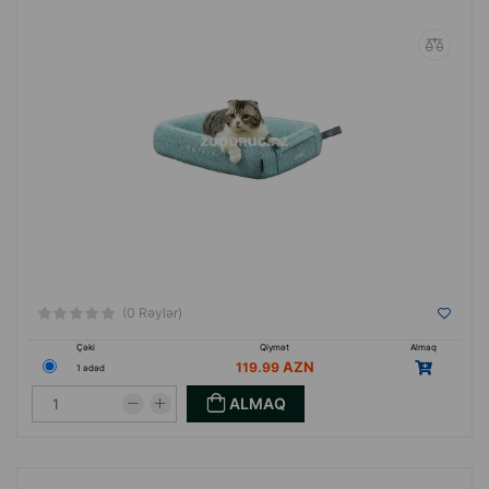
(0 Rəylər)
Çəki
Qiymət
Almaq
119.99
1 ədəd
ALMAQ