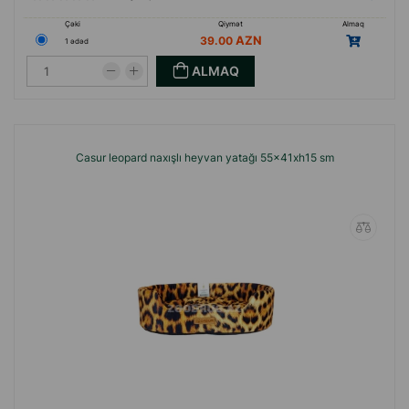
Çəki
Qiymət
Almaq
39.00
1 ədəd
ALMAQ
Casur leopard naxışlı heyvan yatağı 55x41xh15 sm