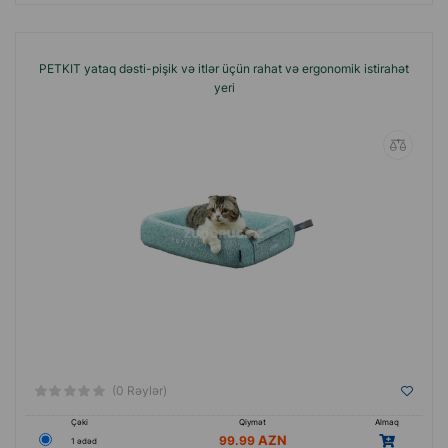
PETKIT yataq dəsti-pişik və itlər üçün rahat və ergonomik istirahət
yeri
(0 Rəylər)
Çəki
Qiymət
Almaq
99.99
1 ədəd