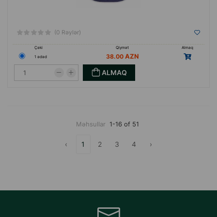
(0 Rəylər)
Çəki
Qiymət
Almaq
38.00
1 ədəd
ALMAQ
Məhsullar
1-16 of 51
‹
1
2
3
4
›