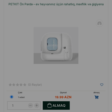
PETKIT Ön Pərdə – ev heyvanınız üçün rahatlıq, məxfilik və gigiyena
(0 Rəylər)
Çəki
Qiymət
Almaq
19.99
1 ədəd
ALMAQ