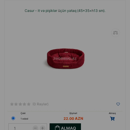
Casur - it və pişiklər üçün yataq (45×35×h13 sm).
(0 Rəylər)
Çəki
Qiymət
Almaq
22.00
1 ədəd
ALMAQ