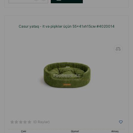
Casur yataq - it və pişiklər üçün 55x41xh15см #4020014
(0 Rəylər)
Çəki
Qiymət
Almaq