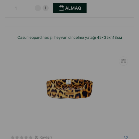
ALMAQ
Casur leopard naxışlı heyvan dincəlmə yatağı 45x35xh13см
(0 Rəylər)