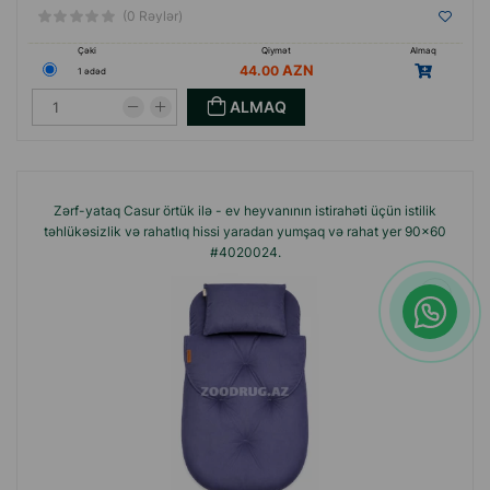
(0 Rəylər)
Çəki
Qiymət
Almaq
44.00
1 ədəd
ALMAQ
Zərf-yataq Casur örtük ilə - ev heyvanının istirahəti üçün istilik
təhlükəsizlik və rahatlıq hissi yaradan yumşaq və rahat yer 90x60
#4020024.