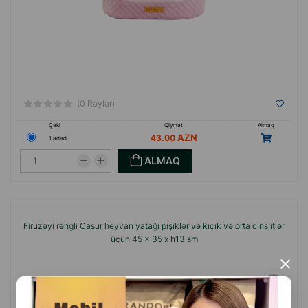
(0 Rəylər)
Çəki
Qiymət
Almaq
43.00
1 ədəd
ALMAQ
Firuzəyi rəngli Casur heyvan yatağı pişiklər və kiçik və orta cins itlər
üçün 45 x 35 x h13 sm
×