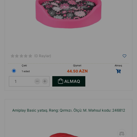
(0 Rəylər)
Çəki
Qiymət
Almaq
44.50
1 ədəd
ALMAQ
Amiplay Basic yataq. Rəng: Qırmızı. Ölçü: M. Məhsul kodu: 246812