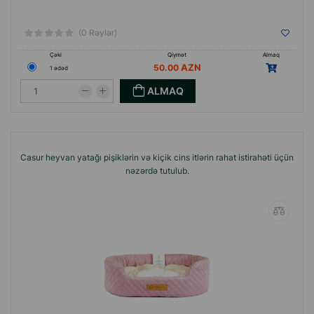
(0 Rəylər)
Çəki
Qiymət
Almaq
50.00
1 ədəd
ALMAQ
Casur heyvan yatağı pişiklərin və kiçik cins itlərin rahat istirahəti üçün
nəzərdə tutulub.