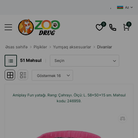
AZƏRBAYCANIN MƏRK
Az
0
0
Əsas səhifə
Pişiklər
Yumşaq aksesuarlar
Divanlar
51
Məhsul
Amiplay Fun yatağı. Rəng: Çəhrayı. Ölçü: L. 58x50x15 sm. Məhsul
kodu: 246959.