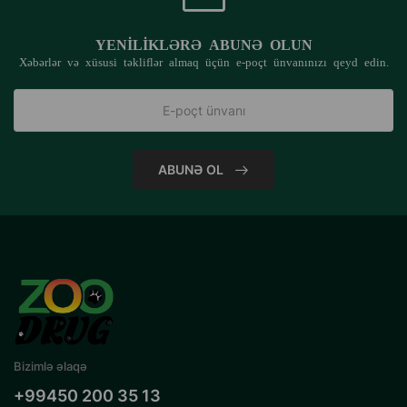
YENILIKLƏRƏ ABUNƏ OLUN
Xəbərlər və xüsusi təkliflər almaq üçün e-poçt ünvanınızı qeyd edin.
ABUNƏ OL
Bizimlə əlaqə
+99450 200 35 13