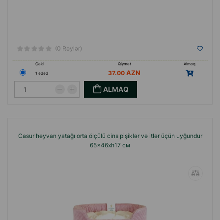
(0 Rəylər)
Çəki
Qiymət
Almaq
37.00
1 ədəd
ALMAQ
Casur heyvan yatağı orta ölçülü cins pişiklər və itlər üçün uyğundur
65x46xh17 см