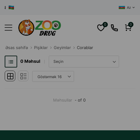
SI
Az
0
0
Əsas səhifə
Pişiklər
Geyimlər
Corablar
0
Məhsul
Məhsullar
- of 0