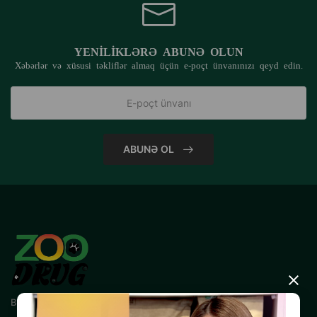
YENILIKLƏRƏ ABUNƏ OLUN
Xəbərlər və xüsusi təkliflər almaq üçün e-poçt ünvanınızı qeyd edin.
ABUNƏ OL
×
Bizimlə əlaqə