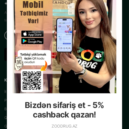
+99450 200 35 13
Azərbaycanın Mərkəzi İnternet Zoo
Mağazası
KATALOQ
İtlər üçün
Pişiklər üçün
Bizdən sifariş et - 5%
Balıqlar üçün
cashback qazan!
Quşlar üçün
ZOODRUG.AZ
Gəmiricilər üçün