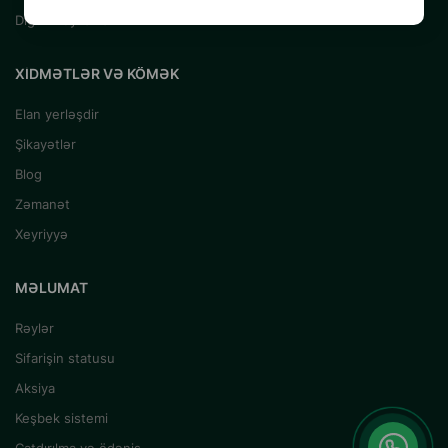
Digər Heyvanlar
XIDMƏTLƏR VƏ KÖMƏK
Elan yerləşdir
Şikayətlər
Blog
Zəmanət
Xeyriyyə
MƏLUMAT
Rəylər
Sifarişin statusu
Aksiya
Keşbek sistemi