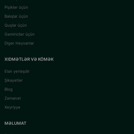
Pişiklər üçün
Balıqlar üçün
Quşlar üçün
Gəmiricilər üçün
Digər Heyvanlar
XIDMƏTLƏR VƏ KÖMƏK
Elan yerləşdir
Şikayətlər
Blog
Zəmanət
Xeyriyyə
MƏLUMAT