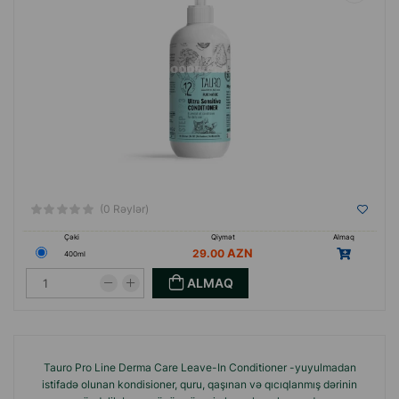
(0 Rəylər)
Çəki
Qiymət
Almaq
29.00
400ml
ALMAQ
Tauro Pro Line Derma Care Leave-In Conditioner -yuyulmadan
istifadə olunan kondisioner, quru, qaşınan və qıcıqlanmış dərinin