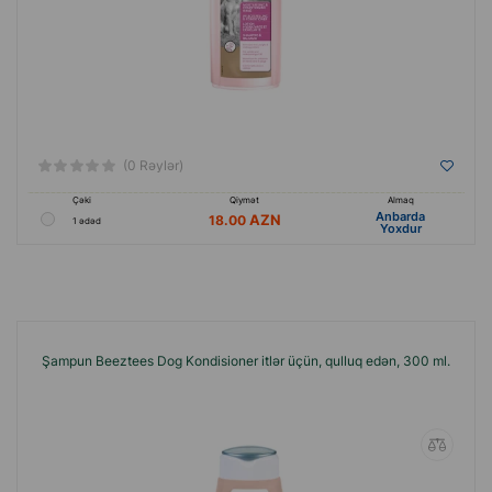
(0 Rəylər)
Çəki
Qiymət
Almaq
Anbarda
18.00
1 ədəd
Yoxdur
Şampun Beeztees Dog Kondisioner itlər üçün, qulluq edən, 300 ml.