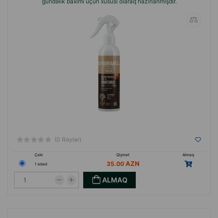
gündəlik baxımı üçün xüsusi olaraq hazırlanmışdır.
(0 Rəylər)
Çəki
Qiymət
Almaq
35.00
1 ədəd
ALMAQ