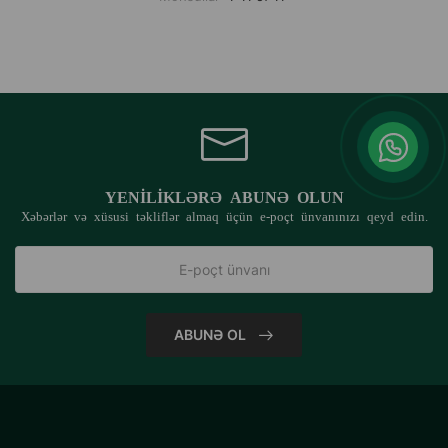
YENILIKLƏRƏ ABUNƏ OLUN
Xəbərlər və xüsusi təkliflər almaq üçün e-poçt ünvanınızı qeyd edin.
ABUNƏ OL