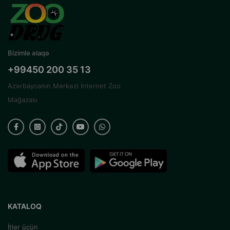
Bizimlə əlaqə
+99450 200 35 13
Azərbaycanın Mərkəzi İnternet Zoo
Mağazası
KATALOQ
İtlər üçün