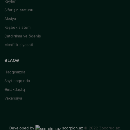
Rəylər
Sifarişin statusu
Aksiya
Keşbek sistemi
Çatdırılma və ödəniş
Məxfilik siyasəti
ƏLAQƏ
Haqqımızda
Sayt haqqında
Əməkdaşlıq
Vakansiya
Developed by
scorpion.az
© 2022 Zoodrug.az.