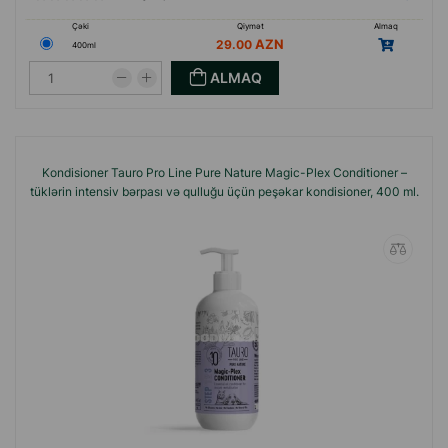
Çəki
Qiymət
Almaq
29.00
400ml
ALMAQ
Kondisioner Tauro Pro Line Pure Nature Magic-Plex Conditioner –
tüklərin intensiv bərpası və qulluğu üçün peşəkar kondisioner, 400 ml.