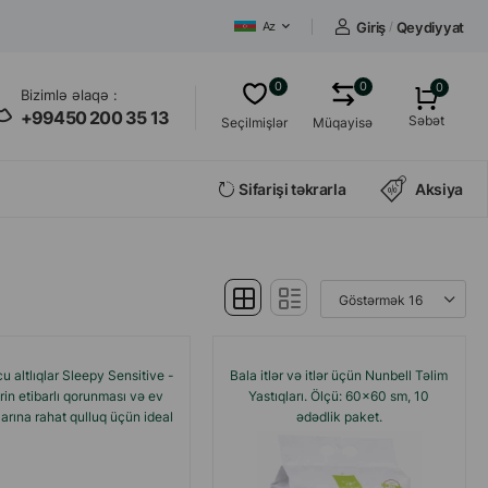
Giriş
/
Qeydiyyat
Az
0
0
0
Bizimlə əlaqə :
+99450 200 35 13
Səbət
Seçilmişlər
Müqayisə
Sifarişi təkrarla
Aksiya
 altlıqlar Sleepy Sensitive -
Bala itlər və itlər üçün Nunbell Təlim
rin etibarlı qorunması və ev
Yastıqları. Ölçü: 60x60 sm, 10
arına rahat qulluq üçün ideal
ədədlik paket.
seçimdir.