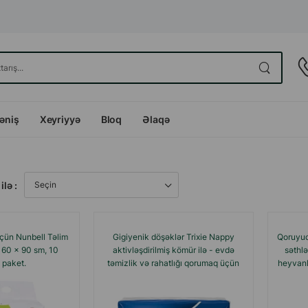
dəniş
Xeyriyyə
Bloq
Əlaqə
ilə :
 üçün Nunbell Təlim
Gigiyenik döşəklər Trixie Nappy
Qoruyucu
: 60 x 90 sm, 10
aktivləşdirilmiş kömür ilə - evdə
səthlə
 paket.
təmizlik və rahatlığı qorumaq üçün
heyvanl
rahat həll 7 ədəd #23370.