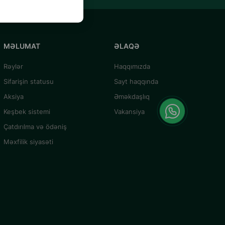
MƏLUMAT
ƏLAQƏ
Rəylər
Haqqımızda
Sifarişin statusu
Sayt haqqında
Aksiya
Əməkdaşlıq
Keşbek sistemi
Vakansiya
Çatdırılma və ödəniş
Məxfilik siyasəti