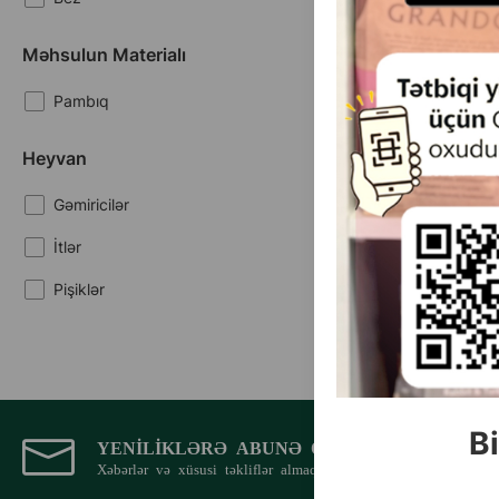
Məhsulun Materialı
Pambıq
Heyvan
Gəmiricilər
İtlər
Pişiklər
Bi
YENILIKLƏRƏ ABUNƏ OLUN
Xəbərlər və xüsusi təkliflər almaq üçün e-poçt ünvanınızı qe