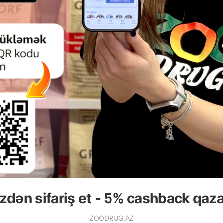
zdən sifariş et - 5% cashback qaz
yd edin.
ZOODRUG.AZ