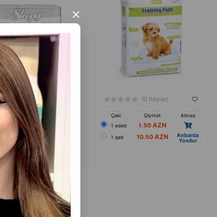
×
(0 Rəylər)
(0 Rəylər)
Çəki
Qiymət
Almaq
Qiymət
Almaq
1.50
1 ədəd
0.65
əd
Anbarda
10.50
1 qab
Yoxdur
18.00
a 30ed