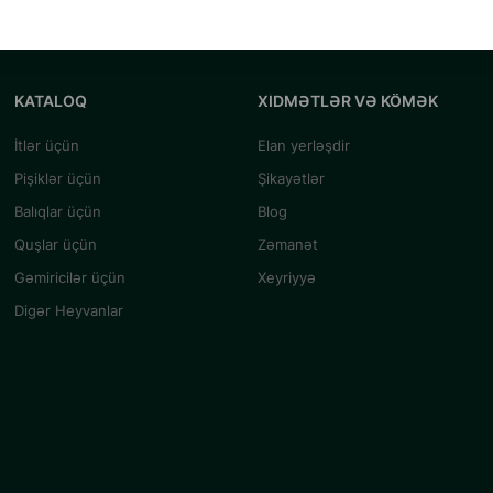
KATALOQ
XIDMƏTLƏR VƏ KÖMƏK
İtlər üçün
Elan yerləşdir
Pişiklər üçün
Şikayətlər
Balıqlar üçün
Blog
Quşlar üçün
Zəmanət
Gəmiricilər üçün
Xeyriyyə
Digər Heyvanlar