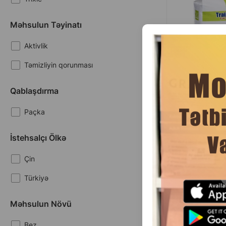
Məhsulun Təyinatı
Aktivlik
Təmizliyin qorunması
Qablaşdırma
(0 
Paçka
Çəki
İstehsalçı Ölkə
1.
1 ədəd
13
1 qab
Çin
Türkiyə
Məhsulun Növü
Məhsullar
1-4 of 4
Bez