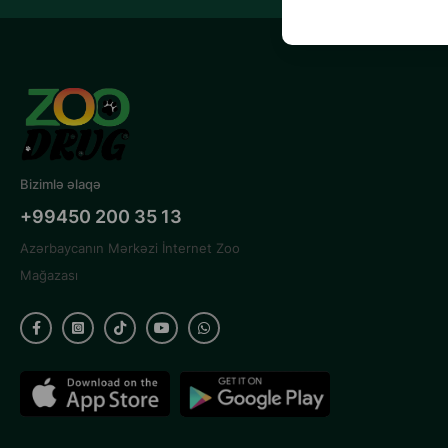
Bizimlə əlaqə
+99450 200 35 13
Azərbaycanın Mərkəzi İnternet Zoo
Mağazası