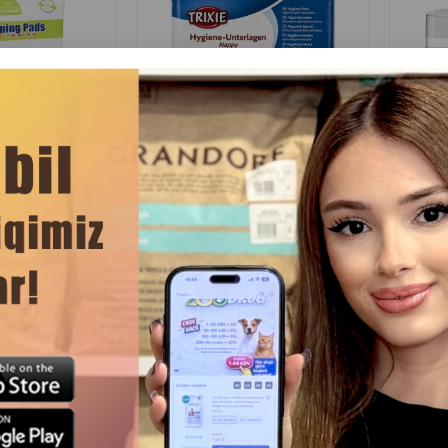
Rəylər)
(0 Rəylər)
Qiymət
Almaq
Çəki
Qiymət
Almaq
Çəki
30
6.40
1 qab
1 əd
.00
1.00
1 ədəd
Pack