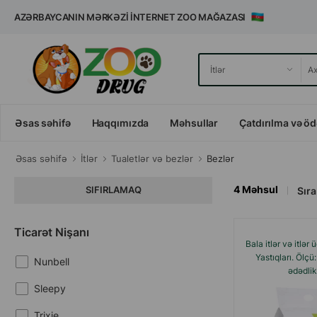
AZƏRBAYCANIN MƏRKƏZI İNTERNET ZOO MAĞAZASI
Əsas səhifə
Haqqımızda
Məhsullar
Çatdırılma və ö
Əsas səhifə
İtlər
Tualetlər və bezlər
Bezlər
4
Məhsul
SIFIRLAMAQ
Sıra 
Ticarət Nişanı
Bala itlər və itlər
Yastıqları. Ölçü
Nunbell
ədədlik
Sleepy
Trixie