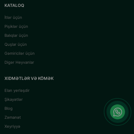
KATALOQ
İtlər üçün
Pişiklər üçün
Balıqlar üçün
Quşlar üçün
Gəmiricilər üçün
Digər Heyvanlar
XIDMƏTLƏR VƏ KÖMƏK
Elan yerləşdir
Şikayətlər
Blog
Zəmanət
Xeyriyyə