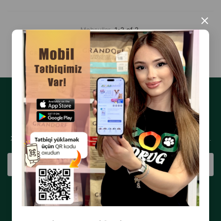
×
Məhsullar
1-2 of 2
YENILIKLƏRƏ ABUNƏ OLUN
Xəbərlər və xüsusi təkliflər almaq üçün e-poçt ünvanınızı qeyd edin.
ABUNƏ OL