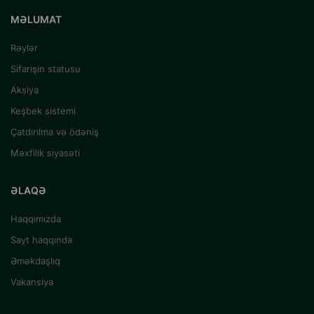
MƏLUMAT
Rəylər
Sifarişin statusu
Aksiya
Keşbek sistemi
Çatdırılma və ödəniş
Məxfilik siyasəti
ƏLAQƏ
Haqqımızda
Sayt haqqında
Əməkdaşlıq
Vakansiya