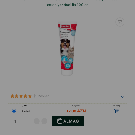
qaraciyər dadi ilə 100 qr.
(1 Rəylər)
Çəki
Qiymət
Almaq
17.30
1 ədəd
ALMAQ