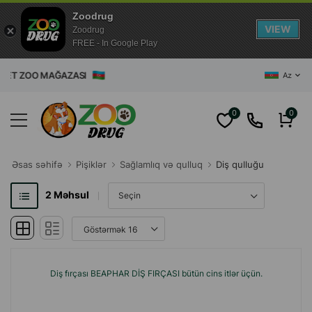
Zoodrug
VIEW
Zoodrug
FREE - In Google Play
ET ZOO MAĞAZASI
Az
0
0
Əsas səhifə
Pişiklər
Sağlamlıq və qulluq
Diş qulluğu
2
Məhsul
Diş fırçası BEAPHAR DİŞ FIRÇASI bütün cins itlər üçün.