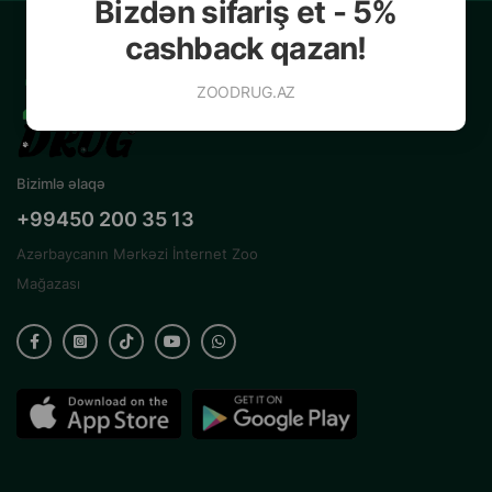
Bizdən sifariş et - 5%
cashback qazan!
ZOODRUG.AZ
Bizimlə əlaqə
+99450 200 35 13
Azərbaycanın Mərkəzi İnternet Zoo
Mağazası