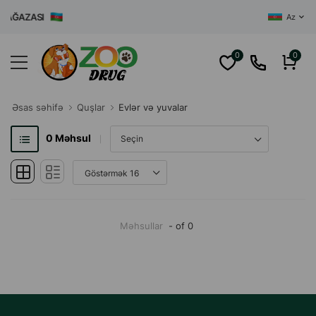
MAĞAZASI
Az
0
0
Əsas səhifə
Quşlar
Evlər və yuvalar
0
Məhsul
Məhsullar
- of 0