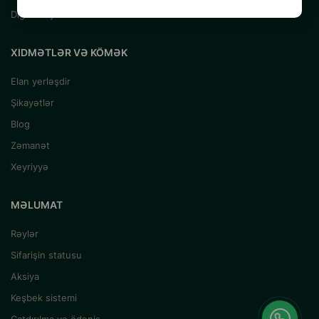
Digər Heyvanlar
XIDMƏTLƏR VƏ KÖMƏK
Elan yerləşdir
Şikayətlər
Blog
Zəmanət
Xeyriyyə
MƏLUMAT
Rəylər
Sifarişin statusu
Aksiya
Keşbek sistemi