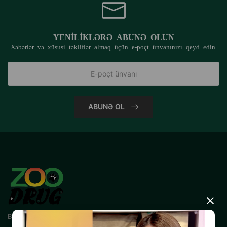
YENILIKLƏRƏ ABUNƏ OLUN
Xəbərlər və xüsusi təkliflər almaq üçün e-poçt ünvanınızı qeyd edin.
ABUNƏ OL
×
Bizimlə əlaqə