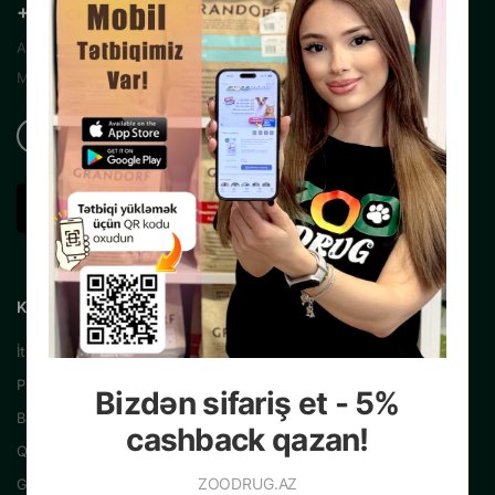
+99450 200 35 13
Azərbaycanın Mərkəzi İnternet Zoo
Mağazası
KATALOQ
İtlər üçün
Pişiklər üçün
Bizdən sifariş et - 5%
Balıqlar üçün
cashback qazan!
Quşlar üçün
ZOODRUG.AZ
Gəmiricilər üçün