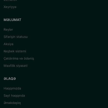
Xeyriyyə
MƏLUMAT
Rəylər
Sifarişin statusu
Aksiya
Keşbek sistemi
Çatdırılma və ödəniş
Məxfilik siyasəti
ƏLAQƏ
Haqqımızda
Sayt haqqında
Əməkdaşlıq