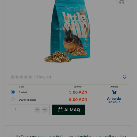
(0 Rəylər)
Çəki
Qiymət
Almaq
5.00
1 ədəd
Anbarda
9.00
900 gr (paçka)
Yoxdur
ALMAQ
Little One gənc dovşanlar üçün yem, vitaminlər və minerallar ehtiva