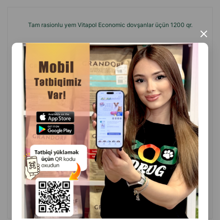
Tam rasionlu yem Vitapol Economic dovşanlar üçün 1200 qr.
×
(0 Rəylər)
Çəki
Qiymət
Almaq
Anbarda
8.00
1 ədəd
Yoxdur