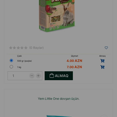
(0 Rəylər)
Çəki
Qiymət
Almaq
4.00
500 gr (paçka)
7.00
1 kg
ALMAQ
Yem Little One dovşan üçün.