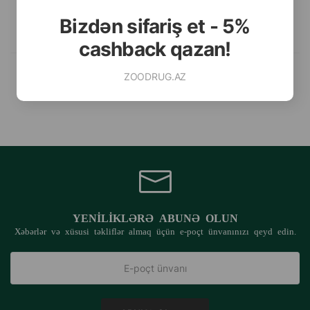
Bizdən sifariş et - 5%
cashback qazan!
ZOODRUG.AZ
Məhsullar
1-4 of 4
YENILIKLƏRƏ ABUNƏ OLUN
Xəbərlər və xüsusi təkliflər almaq üçün e-poçt ünvanınızı qeyd edin.