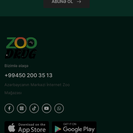
ABUNƏ OL
Bizimlə əlaqə
+99450 200 35 13
Azərbaycanın Mərkəzi İnternet Zoo
Mağazası