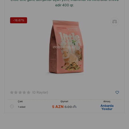
edir 400 qr.
-16.67%
(0 Rəylər)
Çəki
Qiymət
Almaq
Anbarda
5
6.00
1 ədəd
Yoxdur