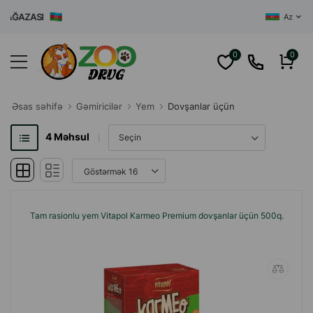
 MAĞAZASI
Az
0
0
Əsas səhifə
Gəmiricilər
Yem
Dovşanlar üçün
4
Məhsul
Tam rasionlu yem Vitapol Karmeo Premium dovşanlar üçün 500q.