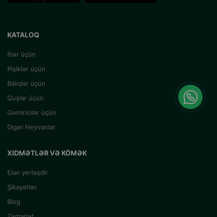
KATALOQ
İtlər üçün
Pişiklər üçün
Balıqlar üçün
Quşlar üçün
Gəmiricilər üçün
Digər Heyvanlar
XIDMƏTLƏR VƏ KÖMƏK
Elan yerləşdir
Şikayətlər
Blog
Zəmanət