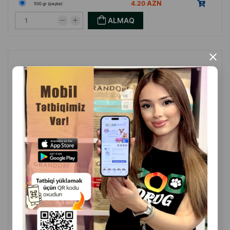
4.20
500 gr (paçka)
ALMAQ
×
Vitapol Karmeo Premium Cockatiel 500 q korella quşları üçün xüsusi
hazırlanmış tam rasionlu yem