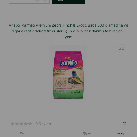
Vitapol Karmeo Premium Zebra Finch & Exotic Birds 500 q amadina və
digər ekzotik dekorativ quşlar üçün xüsusi hazırlanmış tam rasionlu
yem
(0 Rəylər)
Çəki
Qiymət
Almaq