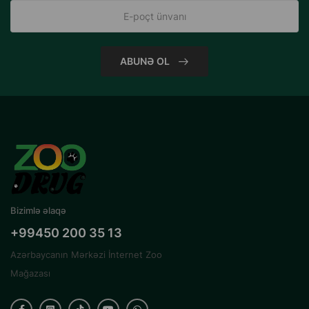
ABUNƏ OL
Bizimlə əlaqə
+99450 200 35 13
Azərbaycanın Mərkəzi İnternet Zoo
Mağazası