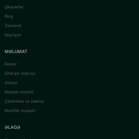
Şikayətlər
Blog
Zəmanət
Xeyriyyə
MƏLUMAT
Rəylər
Sifarişin statusu
Aksiya
Keşbek sistemi
Çatdırılma və ödəniş
Məxfilik siyasəti
ƏLAQƏ