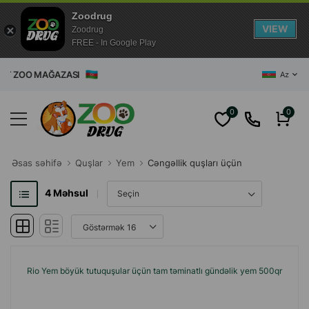
Zoodrug
VIEW
Zoodrug
FREE - In Google Play
ET ZOO MAĞAZASI
Az
0
0
Əsas səhifə
Quşlar
Yem
Cəngəllik quşları üçün
4
Məhsul
Rio Yem böyük tutuquşular üçün tam təminatlı gündəlik yem 500qr