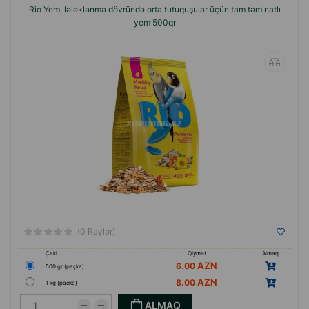
Rio Yem, lələklənmə dövründə orta tutuquşular üçün tam təminatlı
yem 500qr
(0 Rəylər)
Çəki
Qiymət
Almaq
6.00
500 gr (paçka)
8.00
1 kg (paçka)
ALMAQ