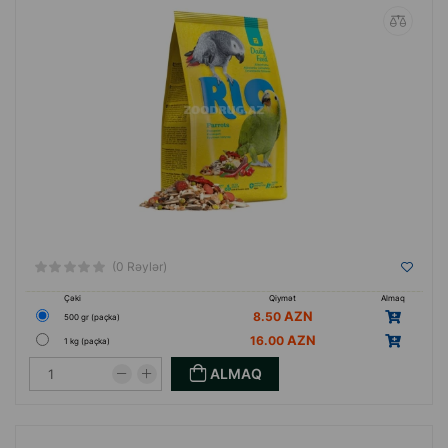
(0 Rəylər)
Çəki
Qiymət
Almaq
8.50
500 gr (paçka)
16.00
1 kg (paçka)
ALMAQ