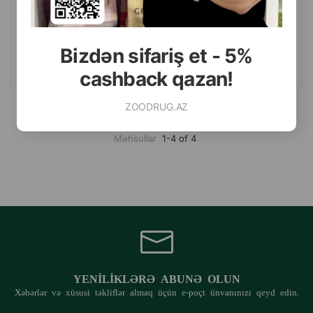
(0 Rəylər)
Çəki
Qiymət
Almaq
4.20
500 gr (paçka)
Bizdən sifariş et - 5%
ALMAQ
cashback qazan!
ZOODRUG.AZ
Məhsullar
1-4 of 4
YENILIKLƏRƏ ABUNƏ OLUN
Xəbərlər və xüsusi təkliflər almaq üçün e-poçt ünvanınızı qeyd edin.