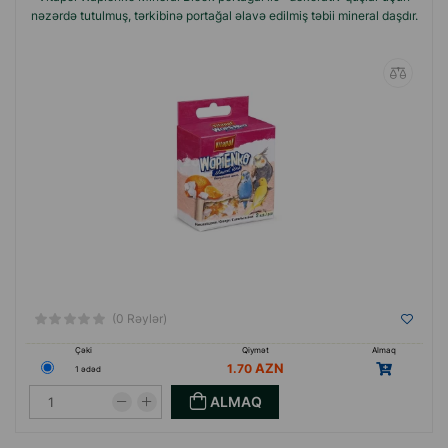
nəzərdə tutulmuş, tərkibinə portağal əlavə edilmiş təbii mineral daşdır.
(0 Rəylər)
Çəki
Qiymət
Almaq
1.70
1 ədəd
ALMAQ