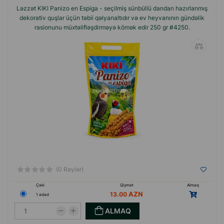
Ləzzət KIKI Panizo en Espiga - seçilmiş sünbüllü darıdan hazırlanmış
dekorativ quşlar üçün təbii qəlyanaltıdır və ev heyvanının gündəlik
rasionunu müxtəlifləşdirməyə kömək edir 250 gr #4250.
(0 Rəylər)
Çəki
Qiymət
Almaq
13.00
1 ədəd
ALMAQ