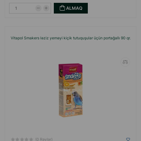
ALMAQ
Vitapol Smakers ləziz yeməyi kiçik tutuquşular üçün portağallı 90 qr.
(0 Rəylər)