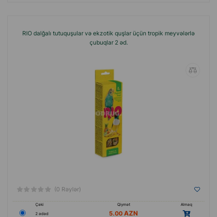
RIO dalğalı tutuquşular və ekzotik quşlar üçün tropik meyvələrlə
çubuqlar 2 əd.
(0 Rəylər)
Çəki
Qiymət
Almaq
5.00
2 ədəd