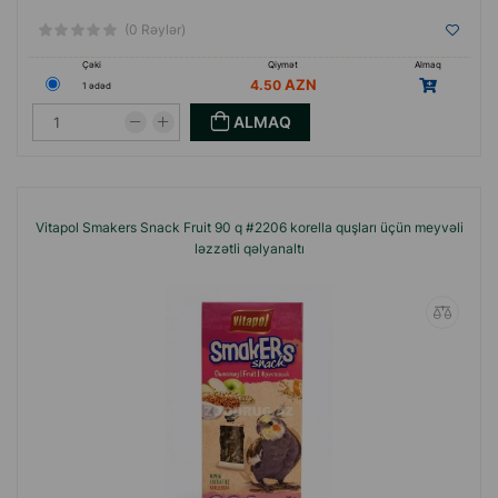
(0 Rəylər)
Çəki
Qiymət
Almaq
4.50
1 ədəd
ALMAQ
Vitapol Smakers Snack Fruit 90 q #2206 korella quşları üçün meyvəli
ləzzətli qəlyanaltı