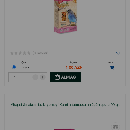
(0 Rəylər)
Çəki
Qiymət
Almaq
4.00
1 ədəd
ALMAQ
Vitapol Smakers ləziz yeməyi Korella tutuquşuları üçün qozlu 90 qr.