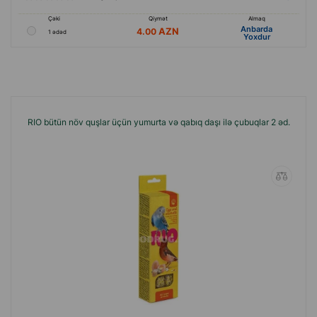
Çəki
Qiymət
Almaq
Anbarda
4.00
1 ədəd
Yoxdur
RIO bütün növ quşlar üçün yumurta və qabıq daşı ilə çubuqlar 2 əd.