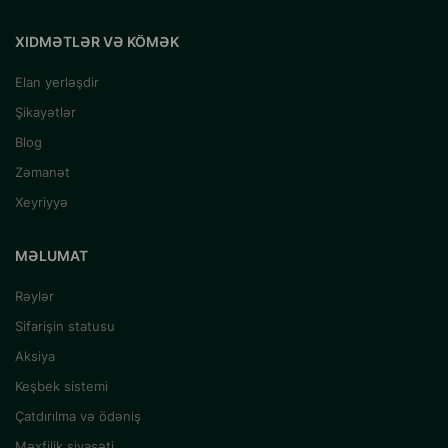
XIDMƏTLƏR VƏ KÖMƏK
Elan yerləşdir
Şikayətlər
Blog
Zəmanət
Xeyriyyə
MƏLUMAT
Rəylər
Sifarişin statusu
Aksiya
Keşbek sistemi
Çatdırılma və ödəniş
Məxfilik siyasəti