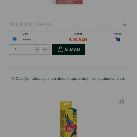
(0 Rəylər)
Çəki
Qiymət
Almaq
4.50
1 ədəd
ALMAQ
RIO dalğalı tutuquşular və ekzotik quşlar üçün balla çubuqlar 2 əd.