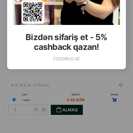
Bizdən sifariş et - 5%
cashback qazan!
ZOODRUG.AZ
(0 Rəylər)
Çəki
Qiymət
Almaq
4.50
1 ədəd
ALMAQ