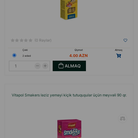
(0 Rəylər)
Çəki
Qiymət
Almaq
4.00
2 ədəd
ALMAQ
Vitapol Smakers ləziz yeməyi kiçik tutuquşular üçün meyvəli 90 qr.