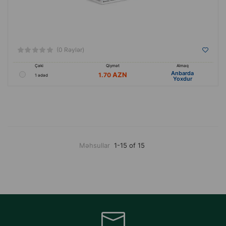
(0 Rəylər)
Çəki
Qiymət
Almaq
Anbarda
1.70
1 ədəd
Yoxdur
Məhsullar
1-15 of 15