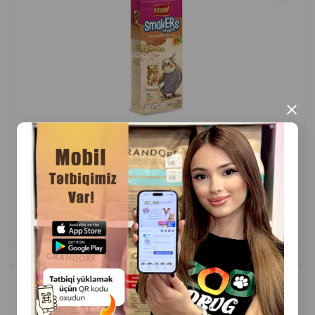
×
(0 Rəylər)
Çəki
Qiymət
Almaq
4.00
1 ədəd
ALMAQ
Kanareykalar üçün qəlyanaltı Vitapol Smakers Honey - ev
heyvanınızın gündəlik rasionuna dadlı və faydalı əlavə 65 q.