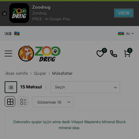
Zoodrug
VIEW
Zoodrug
FREE - In Google Play
ZASI
Az
0
0
Əsas səhifə
Quşlar
Mükafatlar
15
Məhsul
Dekorativ quşlar üçün alma dadlı Vitapol Wapienko Mineral Block
mineral daşı.