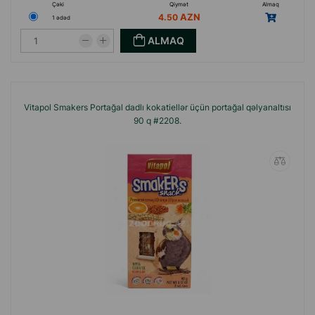
Çəki
Qiymət
Almaq
4.50
1 ədəd
ALMAQ
Vitapol Smakers Portağal dadlı kokatiellər üçün portağal qəlyanaltısı
90 q #2208.