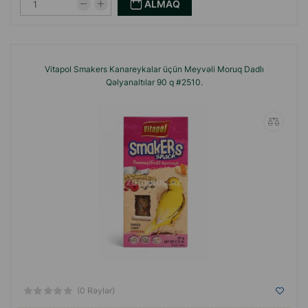
ALMAQ
Vitapol Smakers Kanareykalar üçün Meyvəli Moruq Dadlı
Qəlyanaltılar 90 q #2510.
(0 Rəylər)