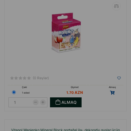
(0 Rəylər)
Çəki
Qiymət
Almaq
1.70
1 ədəd
ALMAQ
Vitapol Wapienko Mineral Block portağal ilə- dekorativ quşlar üçün