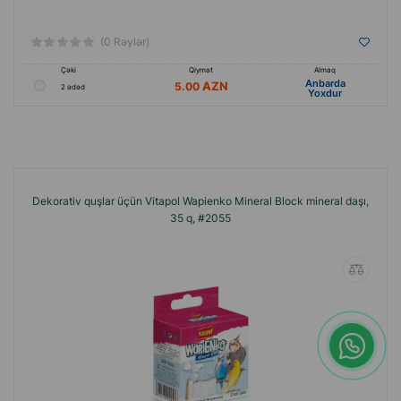
(0 Rəylər)
Çəki
Qiymət
Almaq
Anbarda
5.00
2 ədəd
Yoxdur
Dekorativ quşlar üçün Vitapol Wapienko Mineral Block mineral daşı,
35 q, #2055