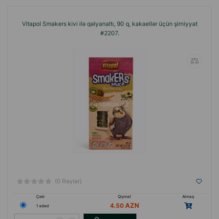
Vitapol Smakers kivi ilə qəlyanaltı, 90 q, kakaellər üçün şirniyyat
#2207.
(0 Rəylər)
Çəki
Qiymət
Almaq
4.50
1 ədəd