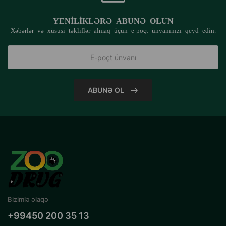
YENILIKLƏRƏ ABUNƏ OLUN
Xəbərlər və xüsusi təkliflər almaq üçün e-poçt ünvanınızı qeyd edin.
ABUNƏ OL
Bizimlə əlaqə
+99450 200 35 13