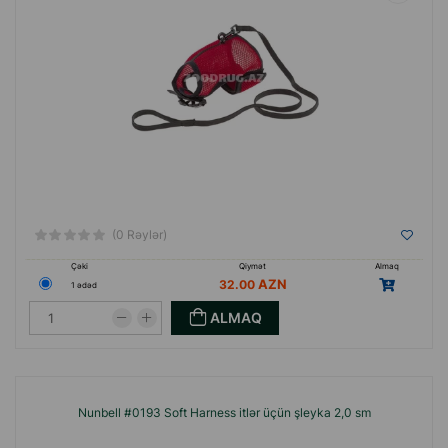
(0 Rəylər)
Çəki
Qiymət
Almaq
32.00
1 ədəd
ALMAQ
Nunbell #0193 Soft Harness itlər üçün şleyka 2,0 sm