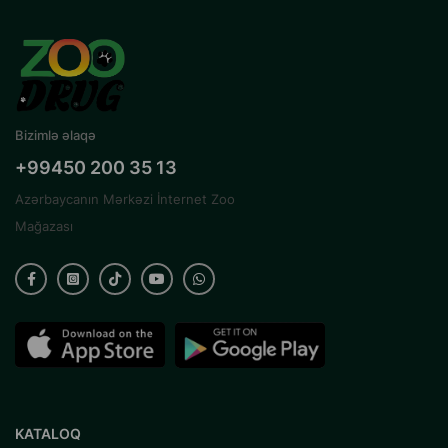
Bizimlə əlaqə
+99450 200 35 13
Azərbaycanın Mərkəzi İnternet Zoo
Mağazası
KATALOQ