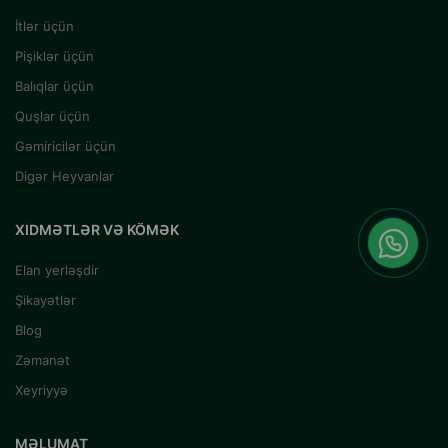
İtlər üçün
Pişiklər üçün
Balıqlar üçün
Quşlar üçün
Gəmiricilər üçün
Digər Heyvanlar
XIDMƏTLƏR VƏ KÖMƏK
Elan yerləşdir
Şikayətlər
Blog
Zəmanət
Xeyriyyə
MƏLUMAT