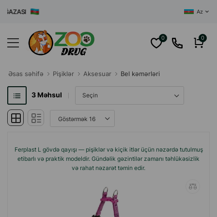
ĞAZASI
Az
0
0
Əsas səhifə
Pişiklər
Aksesuar
Bel kəmərləri
3
Məhsul
Ferplast L gövdə qayışı — pişiklər və kiçik itlər üçün nəzərdə tutulmuş
etibarlı və praktik modeldir. Gündəlik gəzintilər zamanı təhlükəsizlik
və rahat nəzarət təmin edir.