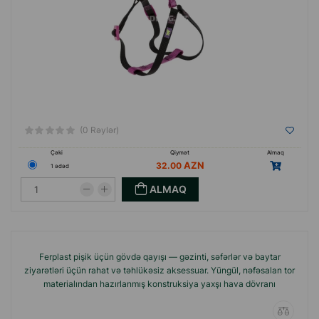
(0 Rəylər)
Çəki
Qiymət
Almaq
32.00
1 ədəd
ALMAQ
Ferplast pişik üçün gövdə qayışı — gəzinti, səfərlər və baytar
ziyarətləri üçün rahat və təhlükəsiz aksessuar. Yüngül, nəfəsalan tor
materialından hazırlanmış konstruksiya yaxşı hava dövranı