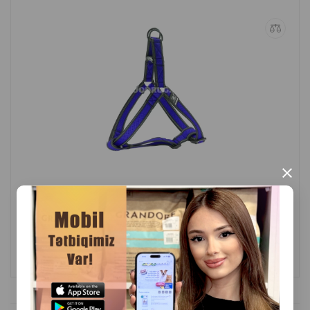
×
(0 Rəylər)
Çəki
Qiymət
Almaq
7.80
1 ədəd
ALMAQ