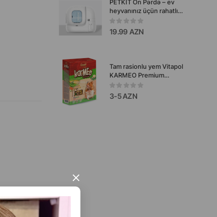
PETKIT Ön Pərdə – ev
heyvanınız üçün rahatlıq,
məxfilik və gigiyena
19.99 AZN
Tam rasionlu yem Vitapol
KARMEO Premium
hamsterlər üçün 500 qr.
3-5 AZN
×