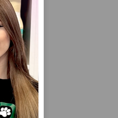
ısını Gör
 CARNO
ANIMONDA GRANCARNO JUNIOR-
ƏR ÜÇÜN
BALACA ITLƏR (KÜÇÜKLƏR) ÜÇÜN MAL
ƏTI VƏ TOYUQ TƏRKIBLI YAŞ YEMDIR.