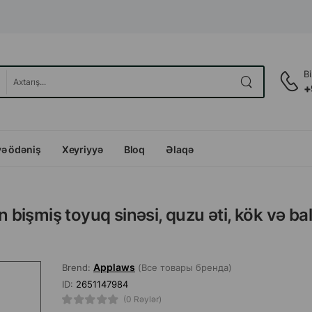
B
+
və ödəniş
Xeyriyyə
Bloq
Əlaqə
bişmiş toyuq sinəsi, quzu əti, kök və b
Applaws
Brend:
(Все товары бренда)
ID:
2651147984
(0 Rəylər)