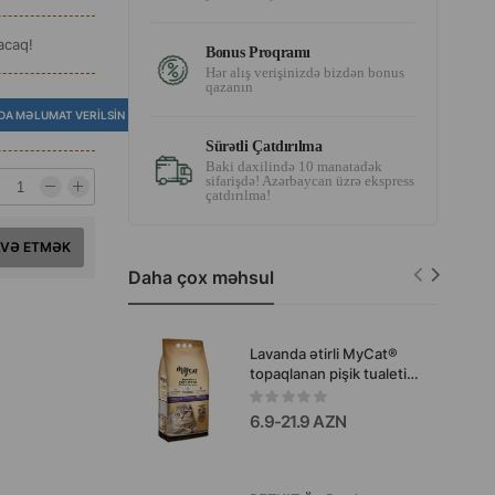
acaq!
Bonus Proqramı
Hər alış verişinizdə bizdən bonus
qazanın
DA MƏLUMAT VERILSIN
Sürətli Çatdırılma
Baki daxilində 10 manatadək
sifarişdə! Azərbaycan üzrə ekspress
çatdırılma!
AVƏ ETMƏK
Daha çox məhsul
Lavanda ətirli MyCat®
topaqlanan pişik tualeti
doldurucusu
6.9-21.9 AZN