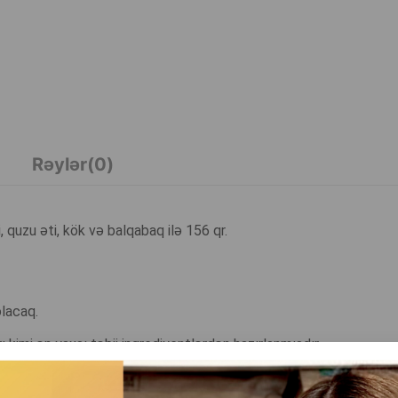
Rəylər(0)
quzu əti, kök və balqabaq ilə 156 qr.
olacaq.
 kimi ən yaxşı təbii inqrediyentlərdən hazırlanmışdır.
avə etdik.