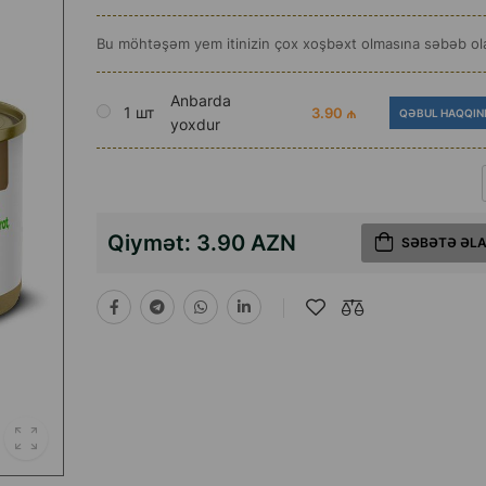
Bu möhtəşəm yem itinizin çox xoşbəxt olmasına səbəb ol
Anbarda
1 шт
3.90 ₼
QƏBUL HAQQIN
yoxdur
Qiymət:
3.90 AZN
SƏBƏTƏ ƏL