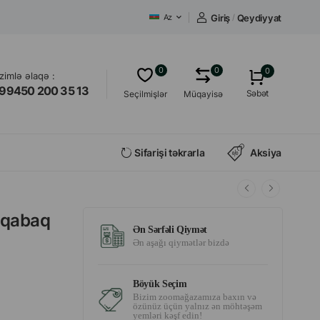
Giriş
/
Qeydiyyat
Az
0
0
0
izimlə əlaqə :
99450 200 35 13
Səbət
Seçilmişlər
Müqayisə
Sifarişi təkrarla
Aksiya
alqabaq
Ən Sərfəli Qiymət
Ən aşağı qiymətlər bizdə
Böyük Seçim
Bizim zoomağazamıza baxın və
özünüz üçün yalnız ən möhtəşəm
yemləri kəşf edin!