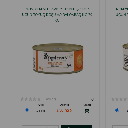
NƏM YEM APPLAWS YETKIN PIŞIKLƏR
NƏM Y
ÜÇÜN TOYUQ DÖŞÜ VƏ BALQABAQ ILƏ 70
ÜÇÜN T
Q.
( Rəylər)
Çəki
Qiymət
Almaq
3.50
1 ədəd