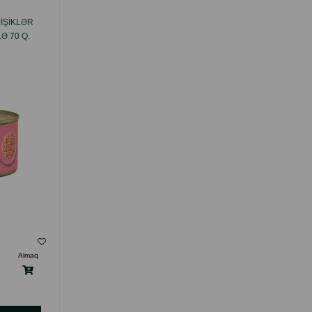
IŞIKLƏR
NƏM YEM APPLAWS YETKIN PIŞIKLƏR
Ə 70 Q.
ÜÇÜN TOYUQ FILESI ILƏ 70 Q.
( Rəylər)
Almaq
Çəki
Qiymət
Almaq
3.50
1 ədəd