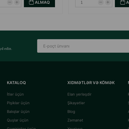
ALMAQ
yd edin.
KATALOQ
XIDMƏTLƏR VƏ KÖMƏK
İtlər üçün
Elan yerləşdir
Pişiklər üçün
Şikayətlər
Balıqlar üçün
Blog
Quşlar üçün
Zəmanət
Gəmiricilər üçün
Xeyriyyə