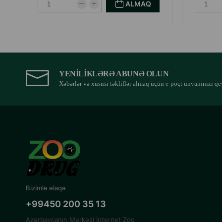
ALMAQ
YENILIKLƏRƏ ABUNƏ OLUN
Xəbərlər və xüsusi təkliflər almaq üçün e-poçt ünvanınızı qe
Bizimlə əlaqə
+99450 200 35 13
Azərbaycanın Mərkəzi İnternet Zoo