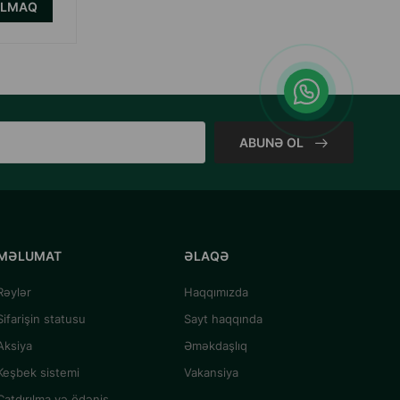
ALMAQ
ALMAQ
ABUNƏ OL
MƏLUMAT
ƏLAQƏ
Rəylər
Haqqımızda
Sifarişin statusu
Sayt haqqında
Aksiya
Əməkdaşlıq
Keşbek sistemi
Vakansiya
Çatdırılma və ödəniş