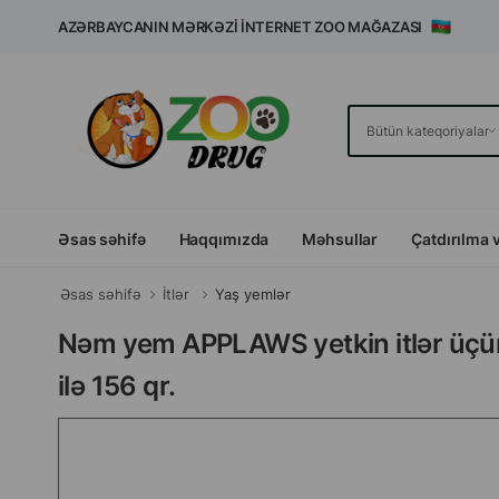
AZƏRBAYCANIN MƏRKƏZI İNTERNET ZOO MAĞAZASI
Əsas səhifə
Haqqımızda
Məhsullar
Çatdırılma 
Əsas səhifə
İtlər
Yaş yemlər
Nəm yem APPLAWS yetkin itlər üçün 
ilə 156 qr.