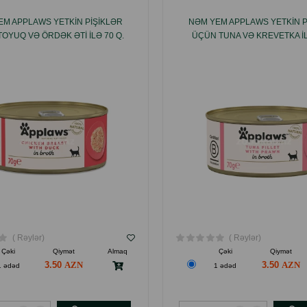
EM APPLAWS YETKIN PIŞIKLƏR
NƏM YEM APPLAWS YETKIN P
OYUQ VƏ ÖRDƏK ƏTI ILƏ 70 Q.
ÜÇÜN TUNA VƏ KREVETKA IL
( Rəylər)
( Rəylər)
Çəki
Qiymət
Almaq
Çəki
Qiymət
3.50
3.50
1 ədəd
1 ədəd