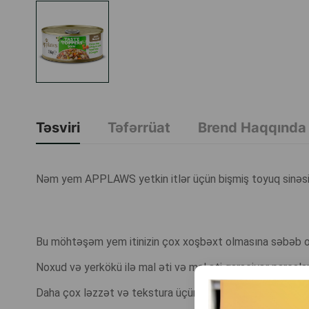
Təsviri
Təfərrüat
Brend Haqqında
Nəm yem APPLAWS yetkin itlər üçün bişmiş toyuq sinəsi, 
Bu möhtəşəm yem itinizin çox xoşbəxt olmasına səbəb 
Noxud və yerkökü ilə mal əti və mal əti qaraciyər parçaları
Daha çox ləzzət və tekstura üçün bu reseptə lobya da əl