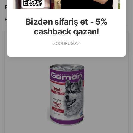
Bu brendin başqa məhsulları
Hamısını Gör
Bizdən sifariş et - 5%
cashback qazan!
NƏM YEM GEMON ADULT MAXI DOG BÖYÜK CINS ITLƏR ÜÇÜN
ZOODRUG.AZ
MAL ƏTI VƏ DÜYÜ PARÇALARI ILƏ 1250 QR.