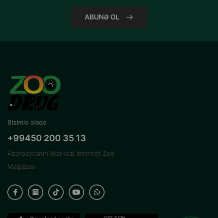
ABUNƏ OL
Bizimlə əlaqə
+99450 200 35 13
Azərbaycanın Mərkəzi İnternet Zoo
Mağazası