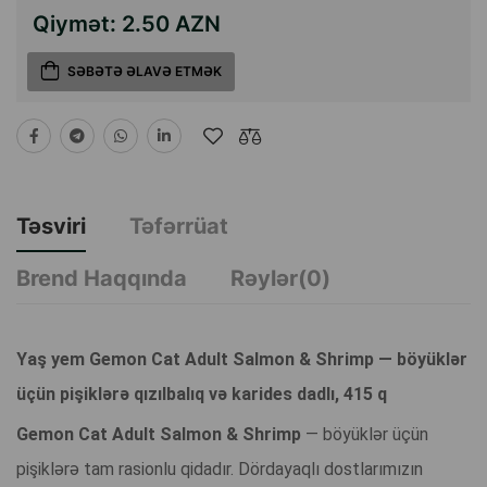
Qiymət:
2.50 AZN
SƏBƏTƏ ƏLAVƏ ETMƏK
Təsviri
Təfərrüat
Brend Haqqında
Rəylər(0)
Yaş yem Gemon Cat Adult Salmon & Shrimp — böyüklər
üçün pişiklərə qızılbalıq və karides dadlı, 415 q
Gemon Cat Adult Salmon & Shrimp
— böyüklər üçün
pişiklərə tam rasionlu qidadır. Dördayaqlı dostlarımızın