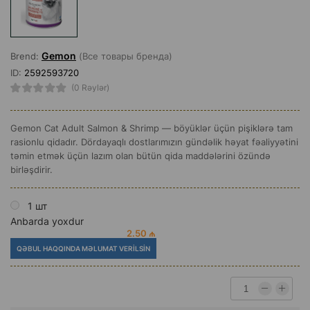
Gemon
Brend:
(Все товары бренда)
ID:
2592593720
(0 Rəylər)
Gemon Cat Adult Salmon & Shrimp — böyüklər üçün pişiklərə tam
rasionlu qidadır. Dördayaqlı dostlarımızın gündəlik həyat fəaliyyətini
təmin etmək üçün lazım olan bütün qida maddələrini özündə
birləşdirir.
1 шт
Anbarda yoxdur
2.50 ₼
QƏBUL HAQQINDA MƏLUMAT VERILSIN