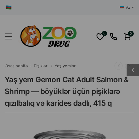
AZƏRBAYCANIN
Az
0
0
Əsas səhifə
Pişiklər
Yaş yemlər
Yaş yem Gemon Cat Adult Salmon &
Shrimp — böyüklər üçün pişiklərə
qızılbalıq və karides dadlı, 415 q