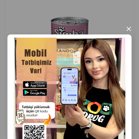
əlavələrə həssas olan pişiklər üçün xüsusilə əhəmiyyətlidir.
Hidrogenləşdirilmiş yağlar yoxdur:
Hidrogenləşdirilmiş yağların olmaması təbii və sağlam
×
qidalanmaya kömək edir.
Tam qidalanma:
Bu yem tam rasionlu qida kimi hazırlanıb və pişiyinizin
sağlamlığı üçün lazım olan bütün qida maddələrini özündə
birləşdirir.
İstehsalçı ölkə:
İtaliya
( Rəylər)
Çəki
Qiymət
Almaq
2.50
1 ədəd
ALMAQ