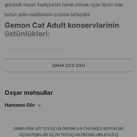
gündəlik həyat fəaliyyətini təmin etmək üçün lazım olan
bütün qida maddələrini özündə birləşdirir.
Gemon Cat Adult konservlərinin
üstünlükləri:
Yüksək keyfiyyətli xammal:
Təbii inqrediyentlərdən — qızılbalıq və karidesdən istifadə
DAHA ÇOX OXU
olunur ki, bu da yüksək keyfiyyətli zülal və digər qida
maddələrini təmin edir.
Təzə ət:
Oxşar məhsullar
Yalnız təzə ət istifadəsi yemin dad keyfiyyətini artırır və
Hamısını Gör
pişiyə vacib qida elementləri verir.
Rəngləndirici və konservant yoxdur:
SIMBA PIŞIK ƏTI TOYUQ VƏ ÖRDƏK ILƏ CHUNKIES BÖYÜKLƏR
Süni rəngləndiricilər və konservantların olmaması, bu cür
ÜÇÜN PIŞIKLƏR ÜÇÜN TOYUQ VƏ ÖRDƏKLƏRLƏ 415 Q