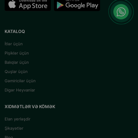
KATALOQ
İtlər üçün
Pişiklər üçün
Balıqlar üçün
Quşlar üçün
Gəmiricilər üçün
Digər Heyvanlar
XIDMƏTLƏR VƏ KÖMƏK
Elan yerləşdir
Şikayətlər
Blog