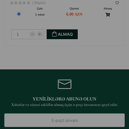
( Rəylər)
Çəki
Qiymət
Almaq
6.00
1 ədəd
ALMAQ
YENILIKLƏRƏ ABUNƏ OLUN
Xəbərlər və xüsusi təkliflər almaq üçün e-poçt ünvanınızı qeyd edin.