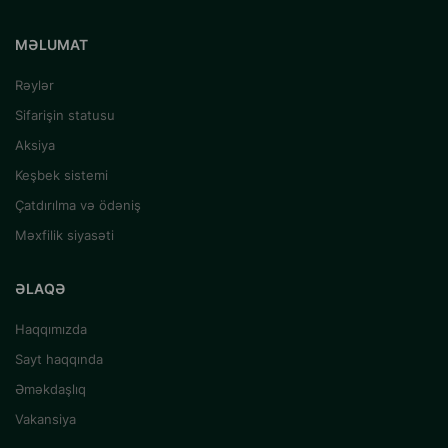
MƏLUMAT
Rəylər
Sifarişin statusu
Aksiya
Keşbek sistemi
Çatdırılma və ödəniş
Məxfilik siyasəti
ƏLAQƏ
Haqqımızda
Sayt haqqında
Əməkdaşlıq
Vakansiya