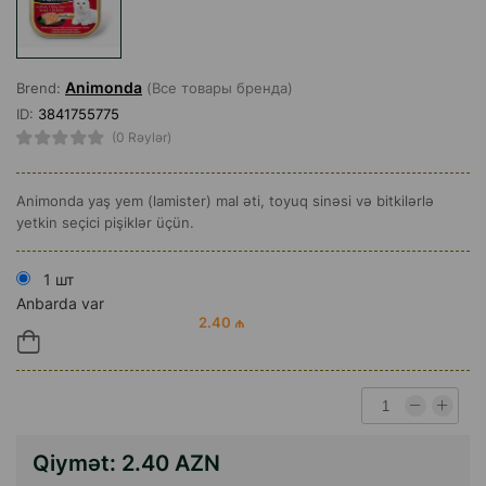
Animonda
Brend:
(Все товары бренда)
ID:
3841755775
(0 Rəylər)
Animonda yaş yem (lamister) mal əti, toyuq sinəsi və bitkilərlə
yetkin seçici pişiklər üçün.
1 шт
Anbarda var
2.40 ₼
Qiymət:
2.40 AZN