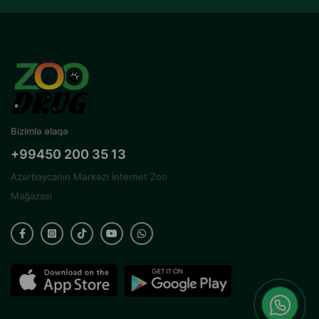
Bizimlə əlaqə
+99450 200 35 13
Azərbaycanın Mərkəzi İnternet Zoo
Mağazası