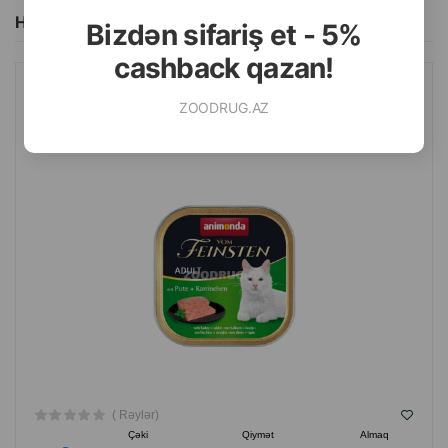
Hamısını Gör
Bizdən sifariş et - 5%
cashback qazan!
NƏM YEM ANIMONDA VOM FEINSTEN YETKIN PIŞIKLƏR ÜÇÜN
ZOODRUG.AZ
HINDUŞKA VƏ DOVŞAN ILƏ 100 QR.
( Rəylər)
Çəki
Qiymət
Almaq