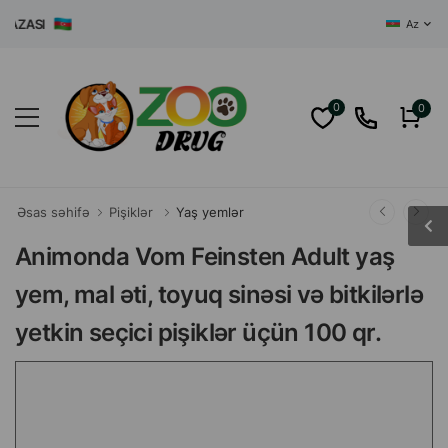
ZASI
Az
0
0
Əsas səhifə
Pişiklər
Yaş yemlər
Animonda Vom Feinsten Adult yaş
yem, mal əti, toyuq sinəsi və bitkilərlə
yetkin seçici pişiklər üçün 100 qr.