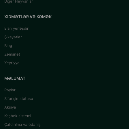
Digər Heyvanlar
XIDMƏTLƏR VƏ KÖMƏK
Elan yerləşdir
Şikayətlər
Blog
Zəmanət
Xeyriyyə
MƏLUMAT
Rəylər
Sifarişin statusu
Aksiya
Keşbek sistemi
Çatdırılma və ödəniş