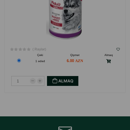
( Rəylər)
Çəki
Qiymət
Almaq
6.00
1 ədəd
ALMAQ