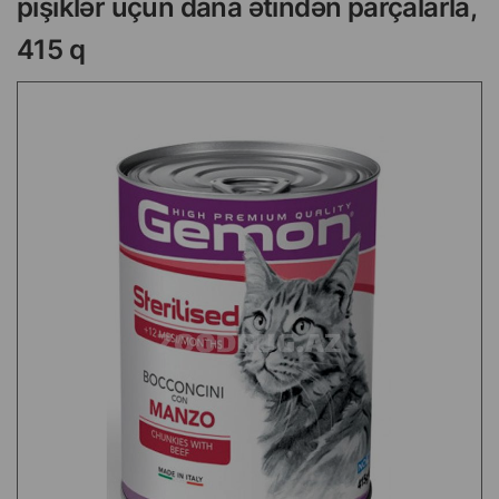
pişiklər üçün dana ətindən parçalarla,
415 q