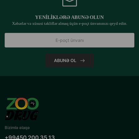
YENILIKLƏRƏ ABUNƏ OLUN
Xəbərlər və xüsusi təkliflər almaq üçün e-poçt ünvanınızı qeyd edin.
ABUNƏ OL
Bizimlə əlaqə
+99450 200 35 13