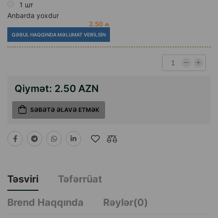
1 шт
Anbarda yoxdur
2.50 ₼
QƏBUL HAQQINDA MƏLUMAT VERILSIN
Qiymət:
2.50 AZN
SƏBƏTƏ ƏLAVƏ ETMƏK
Təsviri
Təfərrüat
Brend Haqqında
Rəylər(0)