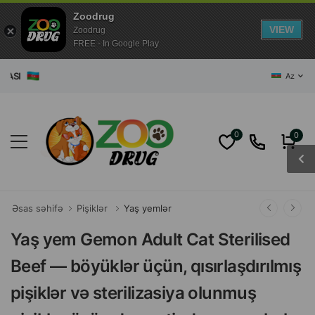
Zoodrug
VIEW
Zoodrug
FREE - In Google Play
I
Az
0
0
Əsas səhifə
Pişiklər
Yaş yemlər
Yaş yem Gemon Adult Cat Sterilised
Beef — böyüklər üçün, qısırlaşdırılmış
pişiklər və sterilizasiya olunmuş