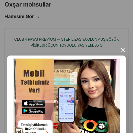
yoxdur.
Oxşar məhsullar
Hamısını Gör
Sizin zövq düşkünü pişiyiniz üçün xüsusi olaraq sobada
bişirilmiş incə resept.
CLUB 4 PAWS PREMIUM — STERILIZASIYA OLUNMUŞ BÖYÜK
PIŞIKLƏR ÜÇÜN TOYUQLU YAŞ YEM, 85 Q
Taurin
sağlam görmə və ürək fəaliyyəti üçün.
×
Qlütensizdir.
İtalyan xammalından, ən müasir texnologiyalarla
hazırlanıb.
Hazırlanma prosesində heyvanlar üzərində test
aparılmayıb.