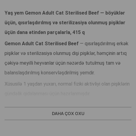
Yaş yem Gemon Adult Cat Sterilised Beef — böyüklər
üçün, qısırlaşdırılmış və sterilizasiya olunmuş pişiklər
üçün dana ətindən parçalarla, 415 q
Gemon Adult Cat Sterilised Beef
— qısırlaşdırılmış erkək
pişiklər və sterilizasiya olunmuş dişi pişiklər, həmçinin artıq
çəkiyə meyilli heyvanlar üçün nəzərdə tutulmuş tam və
balanslaşdırılmış konservləşdirilmiş yemdir.
Xüsusilə 1 yaşdan yuxarı, normal fiziki aktivliyi olan pişiklərin
gündəlik qidalanması üçün hazırlanmışdır.
Əsas üstünlükləri:
DAHA ÇOX OXU
Süni rəngləndiricilər, dadlandırıcılar və konservantlar