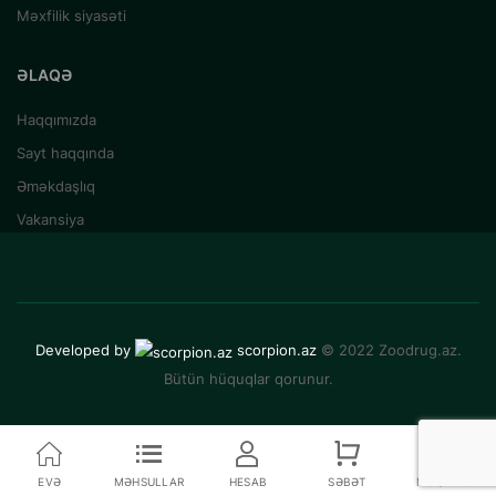
Məxfilik siyasəti
ƏLAQƏ
Haqqımızda
Sayt haqqında
Əməkdaşlıq
Vakansiya
Developed by
scorpion.az
© 2022 Zoodrug.az.
Bütün hüquqlar qorunur.
EVƏ
MƏHSULLAR
HESAB
SƏBƏT
MÜQAYISƏ