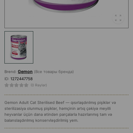
Gemon
Brend:
(Все товары бренда)
ID:
1272447758
(0 Rəylər)
Gemon Adult Cat Sterilised Beef — qısırlaşdırılmış pişiklər və
sterilizasiya olunmuş pişiklər, həmçinin artıq çəkiyə meyilli
heyvanlar üçün dana ətindən parçalarla hazırlanmış tam və
balanslaşdırılmış konservləşdirilmiş yem.