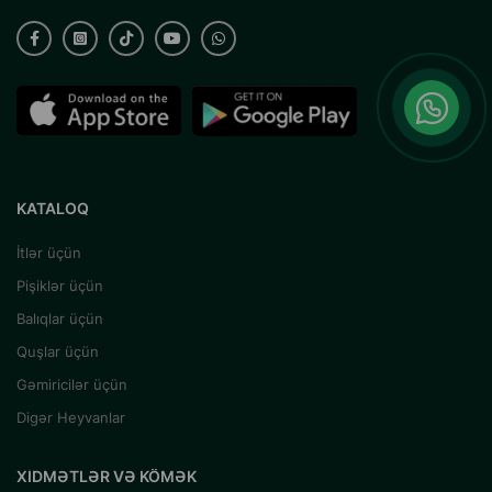
KATALOQ
İtlər üçün
Pişiklər üçün
Balıqlar üçün
Quşlar üçün
Gəmiricilər üçün
Digər Heyvanlar
XIDMƏTLƏR VƏ KÖMƏK