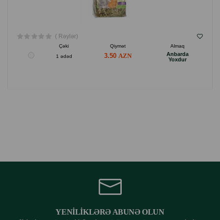
( Rəylər)
Çəki
Qiymət
Almaq
Anbarda
3.50
1 ədəd
Yoxdur
YENILIKLƏRƏ ABUNƏ OLUN