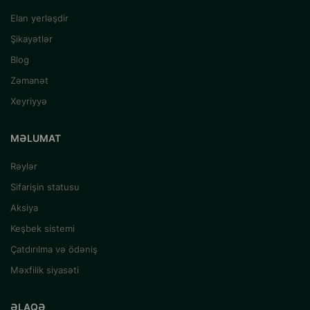
Elan yerləşdir
Şikayətlər
Blog
Zəmanət
Xeyriyyə
MƏLUMAT
Rəylər
Sifarişin statusu
Aksiya
Keşbek sistemi
Çatdırılma və ödəniş
Məxfilik siyasəti
ƏLAQƏ