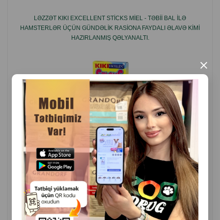
Çəki: 90 q.
LƏZZƏT KIKI EXCELLENT STICKS MIEL - TƏBII BAL ILƏ
İstehsal ölkəsi: Polşa.
HAMSTERLƏR ÜÇÜN GÜNDƏLIK RASIONA FAYDALI ƏLAVƏ KIMI
HAZIRLANMIŞ QƏLYANALTI.
×
( Rəylər)
Çəki
Qiymət
Almaq
4.50
1 ədəd