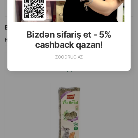
ALMAQ
Bu brendin başqa məhsulları
Bizdən sifariş et - 5%
Hamısını Gör
cashback qazan!
ZOODRUG.AZ
ÇƏMƏN VİTAPOL GƏMIRICILƏR VƏ DOVŞANLAR ÜÇÜN (500
QR)