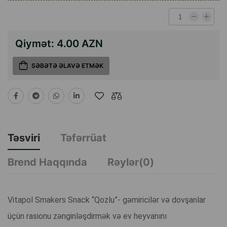
Qiymət:
4.00 AZN
SƏBƏTƏ ƏLAVƏ ETMƏK
Təsviri
Təfərrüat
Brend Haqqında
Rəylər(0)
Vitapol Smakers Snack “Qozlu”- gəmiricilər və dovşanlar
üçün rasionu zənginləşdirmək və ev heyvanını