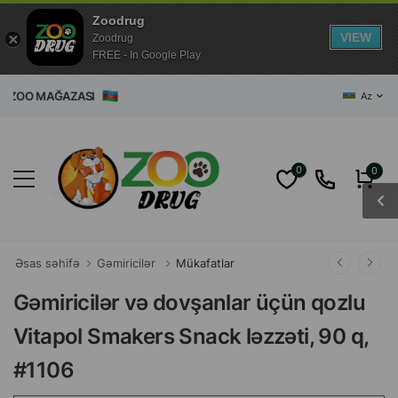
Zoodrug
VIEW
Zoodrug
FREE - In Google Play
ET ZOO MAĞAZASI
Az
0
0
Əsas səhifə
Gəmiricilər
Mükafatlar
Gəmiricilər və dovşanlar üçün qozlu
Vitapol Smakers Snack ləzzəti, 90 q,
#1106