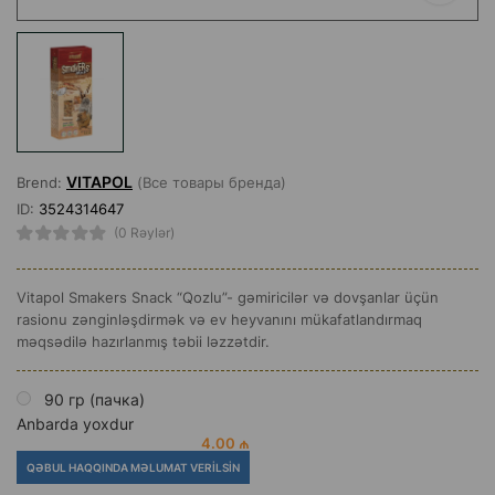
VITAPOL
Brend:
(Все товары бренда)
ID:
3524314647
(0 Rəylər)
Vitapol Smakers Snack “Qozlu”- gəmiricilər və dovşanlar üçün
rasionu zənginləşdirmək və ev heyvanını mükafatlandırmaq
məqsədilə hazırlanmış təbii ləzzətdir.
90 гр (пачка)
Anbarda yoxdur
4.00 ₼
QƏBUL HAQQINDA MƏLUMAT VERILSIN