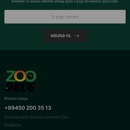
Xəbərlər və xüsusi təkliflər almaq üçün e-poçt ünvanınızı qeyd edin.
ABUNƏ OL
Bizimlə əlaqə
+99450 200 35 13
Azərbaycanın Mərkəzi İnternet Zoo
Mağazası