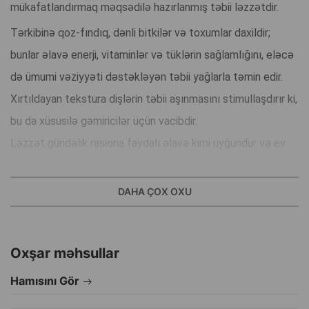
mükafatlandırmaq məqsədilə hazırlanmış təbii ləzzətdir.
Tərkibinə qoz-fındıq, dənli bitkilər və toxumlar daxildir;
bunlar əlavə enerji, vitaminlər və tüklərin sağlamlığını, eləcə
də ümumi vəziyyəti dəstəkləyən təbii yağlarla təmin edir.
Xırtıldayan tekstura dişlərin təbii aşınmasını stimullaşdırır ki,
bu da xüsusilə gəmiricilər üçün vacibdir.
Ləzzət gündəlik rasiona faydalı əlavə kimi uyğundur və ev
heyvanı ilə sahibi arasında etibarı möhkəmləndirməyə
kömək edir.
DAHA ÇOX OXU
Üstünlüklər:
Təbii qozlu tərkib.
Oxşar məhsullar
Dişlərin sağlamlığının və aktivliyin dəstəklənməsi.
Vitaminlər və faydalı yağlarla zəngindir.
Hamısını Gör
Dovşanlar və bütün növ gəmiricilər üçün uyğundur.