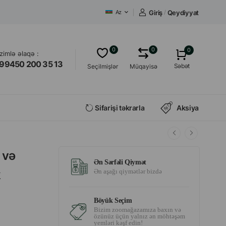
Giriş
/
Qeydiyyat
Az
0
0
0
izimlə əlaqə :
99450 200 35 13
Səbət
Seçilmişlər
Müqayisə
Sifarişi təkrarla
Aksiya
 və
Ən Sərfəli Qiymət
k
Ən aşağı qiymətlər bizdə
Böyük Seçim
Bizim zoomağazamıza baxın və
özünüz üçün yalnız ən möhtəşəm
yemləri kəşf edin!