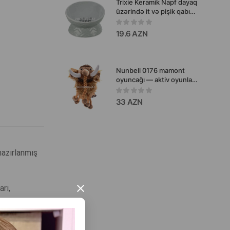
Trixie Keramik Napf dayaq
üzərində it və pişik qabı
Rəng:Açıq boz
Həcm:350ml. #24809.
19.6 AZN
Nunbell 0176 mamont
oyuncağı — aktiv oyunlar,
çeynəmə və dartışma
üçün nəzərdə tutulmuş
33 AZN
yumşaq, həcimli və çox
əyləncəli it oyuncağıdır.
hazırlanmış
arı,
×
ələk