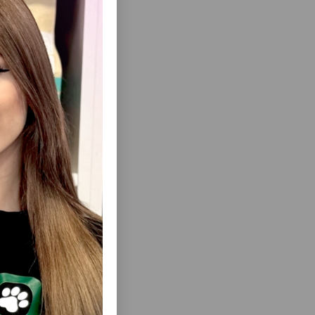
laşdırılmış
ısını Gör
LLENT MAX
TAM RASIONLU YEM KIKI PREMIUM LARGE
LAR ÜÇÜN
PARAKEETS - IRI TUTUQUŞULAR ÜÇÜN
KORATIV
ONLARIN QIDA EHTIYACLARI VƏ AKTIV
NIN
HƏYAT TƏRZI NƏZƏRƏ ALINARAQ
RLANMIŞ
HAZIRLANMIŞ YEM.