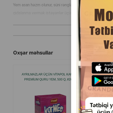
Yem asan həzm olunur, süni rəngləndiricilərdən ibarət deyi
qidalanma vermək istəyənlər üçün ideal seçimdir.
Oxşar məhsullar
AYRILMAZLAR ÜÇÜN VITAPOL KARMEO
TAM RAS
PREMIUM QURU YEM, 500 Q, #2600.
MENU 
ÜÇÜN
VITAM
EHT
HAZ