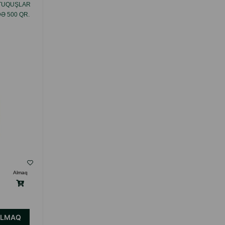
UTUQUŞLAR
YEM RIO CANARIES KANAREYKALAR
 500 QR.
ÜÇÜN 500 QR.
( Rəylər)
Almaq
Çəki
Qiymət
Almaq
5.50
1 ədəd
ALMAQ
ALMAQ