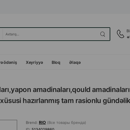
B
+
və ödəniş
Xeyriyyə
Bloq
Əlaqə
arı,yapon amadinaları,qould amadinaları
 xüsusi hazırlanmış tam rasionlu gündəli
RIO
Brend:
(Все товары бренда)
ID:
5134029860