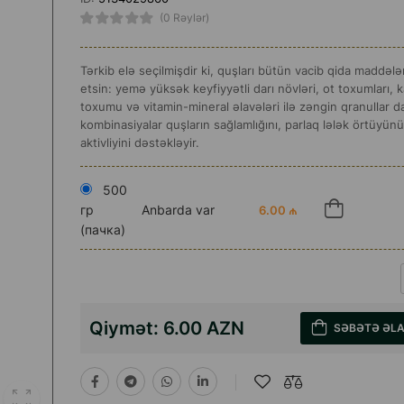
(0 Rəylər)
Tərkib elə seçilmişdir ki, quşları bütün vacib qida maddələr
etsin: yemə yüksək keyfiyyətli darı növləri, ot toxumları,
toxumu və vitamin-mineral əlavələri ilə zəngin qranullar da
kombinasiyalar quşların sağlamlığını, parlaq lələk örtüyün
aktivliyini dəstəkləyir.
500
гр
Anbarda var
6.00 ₼
(пачка)
Qiymət:
6.00 AZN
SƏBƏTƏ ƏL