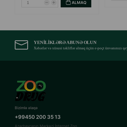
ALMAQ
YENILIKLƏRƏ ABUNƏ OLUN
Xəbərlər və xüsusi təkliflər almaq üçün e-poçt ünvanınızı qe
Bizimlə əlaqə
+99450 200 35 13
Azərbaycanın Mərkəzi İnternet Zoo