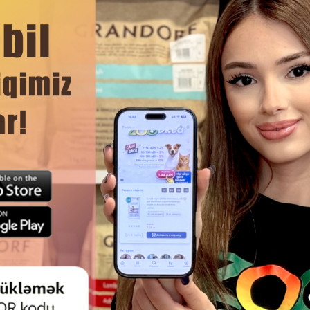
l və daimi istifadəyə uyğundur. Öz quşlarına keyfiyyətli və balans
DAHA ÇOX OXU
Ham
IONLU YEM KIKI EXCELLENT MAX
TAM RASIONLU YEM KIKI EXCE
PARROTS - IRI TUTUQUŞULAR
MENU CANARY - KANAREYKA
 ONLARIN QIDA MADDƏLƏRI,
GÜNDƏLIK QIDALANMA VƏ DE
INLƏR VƏ MINERALLARA OLAN
QUŞLARIN SAĞLAMLIĞI
IYACLARI NƏZƏRƏ ALINARAQ
DƏSTƏKLƏNMƏSI ÜÇÜN HAZI
IRLANMIŞ YEM 1 KQ #30507.
YEM.