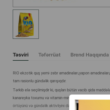
Təsviri
Təfərrüat
Brend Haqqında
RIO ekzotik quş yemi-zebr amadinaları,yapon amadinaları,
tam rasionlu gündəlik qarışıqdır.
Tərkib elə seçilmişdir ki, quşları bütün vacib qida maddələ
kanareyka toxumu və vitamin-mineral əlavələri ilə zəngin qr
örtüyünü və gündəlik aktivliyini dəstəkləyir.