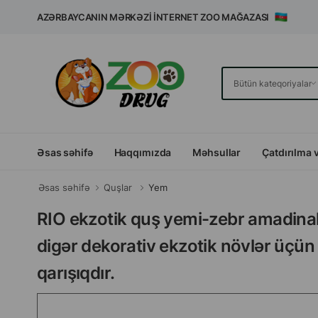
AZƏRBAYCANIN MƏRKƏZI İNTERNET ZOO MAĞAZASI
Əsas səhifə
Haqqımızda
Məhsullar
Çatdırılma 
Əsas səhifə
Quşlar
Yem
RIO ekzotik quş yemi-zebr amadinal
digər dekorativ ekzotik növlər üçün
qarışıqdır.