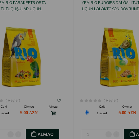
EM RIO PARAKEETS ORTA
YEM RIO BUDGIES DALĞALI T
TUTUQUŞULAR ÜÇÜN.
ÜÇÜN LƏLƏKTÖKƏN DÖVRÜNDƏ
( Rəylər)
( Rəylər)
Çəki
Qiymət
Almaq
Çəki
Qiymət
5.00
5.00
1 ədəd
1 ədəd
ALMAQ