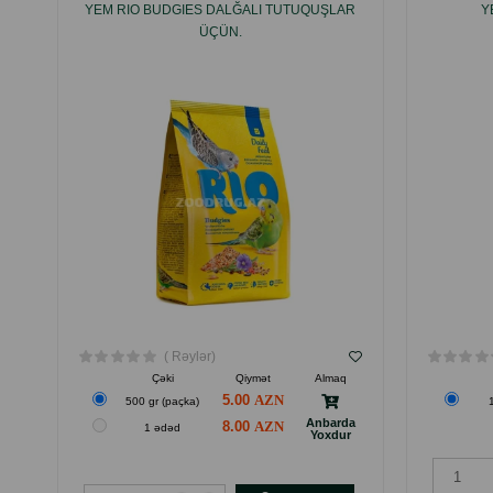
YEM RIO BUDGIES DALĞALI TUTUQUŞLAR
Y
ÜÇÜN.
( Rəylər)
Çəki
Qiymət
Almaq
5.00
500 gr (paçka)
Anbarda
8.00
1 ədəd
Yoxdur