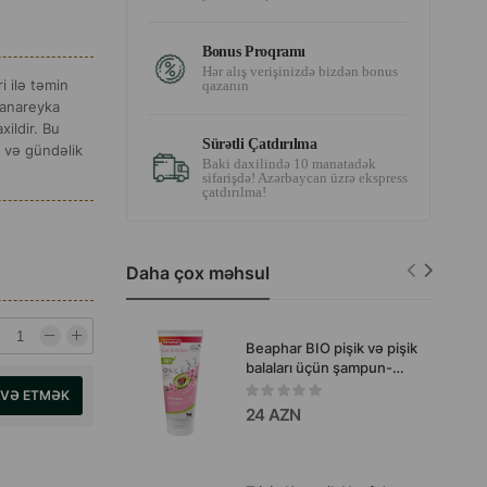
Bonus Proqramı
Hər alış verişinizdə bizdən bonus
i ilə təmin
qazanın
 kanareyka
xildir. Bu
Sürətli Çatdırılma
ü və gündəlik
Baki daxilində 10 manatadək
sifarişdə! Azərbaycan üzrə ekspress
çatdırılma!
Daha çox məhsul
Beaphar BIO pişik və pişik
balaları üçün şampun-
zərif və təhlükəsiz qulluq
AVƏ ETMƏK
üçün yaradılmış, təbii
24 AZN
ingredientlərə əsaslanan
yumşaq formulalı
vasitədir.