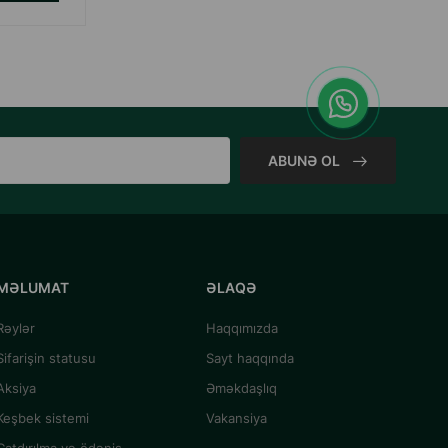
ABUNƏ OL
MƏLUMAT
ƏLAQƏ
Rəylər
Haqqımızda
Sifarişin statusu
Sayt haqqında
Aksiya
Əməkdaşlıq
Keşbek sistemi
Vakansiya