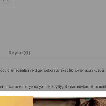
Rəylər(0)
qould amadinaları və digər dekorativ ekzotik növlər üçün xüsusi 
ri ilə təmin etsin: yemə yüksək keyfiyyətli darı növləri, ot toxuml
anullar daxildir. Bu kombinasiyalar quşların sağlamlığını, parlaq l