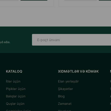
yd edin.
KATALOQ
XIDMƏTLƏR VƏ KÖMƏK
İtlər üçün
Elan yerləşdir
Pişiklər üçün
Şikayətlər
Balıqlar üçün
Blog
Quşlar üçün
Zəmanət