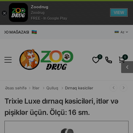
Zoodrug
VIEW
Zoodrug
FREE - In Google Play
T ZOO MAĞAZASI
Az
0
0
Əsas səhifə
İtlər
Qulluq
Dırnaq kəsicilər
Trixie Luxe dırnaq kəsiciləri, itlər və
pişiklər üçün. Ölçü: 16 sm.