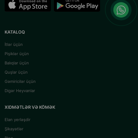
KATALOQ
İtlər üçün
Pişiklər üçün
Balıqlar üçün
Quşlar üçün
Gəmiricilər üçün
Digər Heyvanlar
XIDMƏTLƏR VƏ KÖMƏK
Elan yerləşdir
Şikayətlər