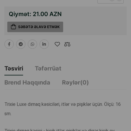
Qiymət:
21.00 AZN
SƏBƏTƏ ƏLAVƏ ETMƏK
Təsviri
Təfərrüat
Brend Haqqında
Rəylər(0)
Trixie Luxe dırnaq kəsiciləri, itlər və pişiklər üçün. Ölçü: 16
sm.
Trixie dırnaq kəsici - kiçik itlər, pişiklər və digər kiçik ev