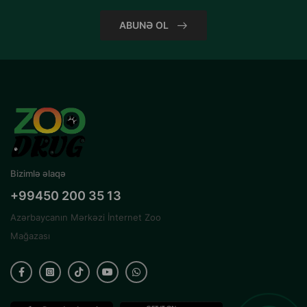
ABUNƏ OL
Bizimlə əlaqə
+99450 200 35 13
Azərbaycanın Mərkəzi İnternet Zoo
Mağazası