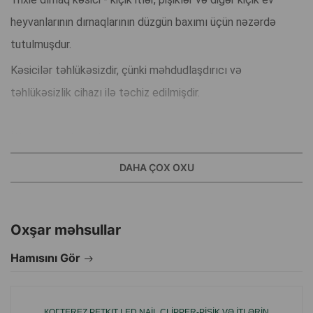
heyvanlarının dırnaqlarının düzgün baxımı üçün nəzərdə
tutulmuşdur.
Kəsicilər təhlükəsizdir, çünki məhdudlaşdırıcı və
təhlükəsizlik cihazı ilə təchiz edilmişdir.
İtlər və pişiklərın dırnaqlarının kəsilməsi, dövriliyi onların
heyvanlar tərəfindən öz-özünə aşınma dərəcəsindən,
DAHA ÇOX OXU
mövsümdən və digər amillərdən asılı olan vacib gigiyenik
prosedurdir.
Bu alət, pişiklərin, kiçik cins itlərin və gəmiricilərin
Oxşar məhsullar
dırnaqlarını, yalnız kəsmə yerini deyil, yaxınlıqdakı
Hamısını Gör
barmaqlarını da zədələmədən, ən effektiv və təhlükəsiz
şəkildə kəsir.
КОГTEREZ PETKIT LED NAIL CLIPPER-PIŞIK VƏ ITLƏRIN