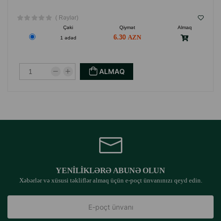
( Rəylər)
Çəki
Qiymət
Almaq
6.30
1 ədəd
ALMAQ
YENILIKLƏRƏ ABUNƏ OLUN
Xəbərlər və xüsusi təkliflər almaq üçün e-poçt ünvanınızı qeyd edin.