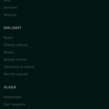
Blog
Zəmanət
Xeyriyyə
MƏLUMAT
Rəylər
Sifarişin statusu
Aksiya
Keşbek sistemi
Çatdırılma və ödəniş
Məxfilik siyasəti
ƏLAQƏ
Haqqımızda
Sayt haqqında