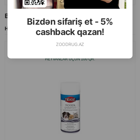
Bu brendin başqa məhsulları
Bizdən sifariş et - 5%
Hamısını Gör
cashback qazan!
ZOODRUG.AZ
QURU ŞAMPUN TRIXIE ITLƏR, PIŞIKLƏR VƏ DIGƏR KIÇIK
HEYVANLAR ÜÇÜN 100 QR.