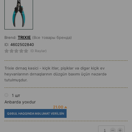
TRIXIE
Brend:
(Все товары бренда)
ID:
4602502840
(0 Rəylər)
Trixie dırnaq kəsici - kiçik itlər, pişiklər və digər kiçik ev
heyvanlarının dırnaqlarının düzgün baxımı üçün nəzərdə
tutulmuşdur.
1 шт
Anbarda yoxdur
21.00 ₼
QƏBUL HAQQINDA MƏLUMAT VERILSIN