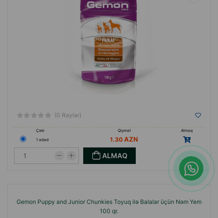
(0 Rəylər)
Çəki
Qiymət
Almaq
1.30
1 ədəd
ALMAQ
Gemon Puppy and Junior Chunkies Toyuq ilə Balalar üçün Nəm Yem
100 qr.