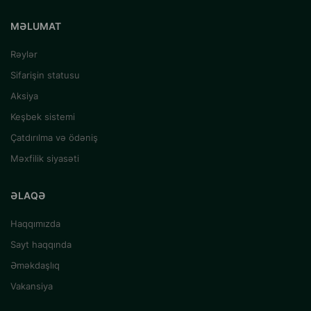
MƏLUMAT
Rəylər
Sifarişin statusu
Aksiya
Keşbek sistemi
Çatdırılma və ödəniş
Məxfilik siyasəti
ƏLAQƏ
Haqqımızda
Sayt haqqında
Əməkdaşlıq
Vakansiya