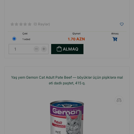
(0 Rəylər)
Çəki
Qiymət
Almaq
1.70
1 ədəd
ALMAQ
Yaş yem Gemon Cat Adult Pate Beef — böyüklər üçün pişiklərə mal
əti dadlı paştet, 415 q.