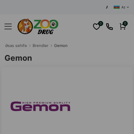
AZƏRBAYCANIN MƏRKƏ
Az
0
0
Əsas səhifə
Brendlər
Gemon
Gemon