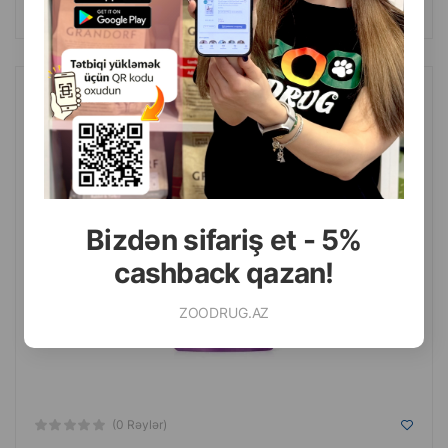
ALMAQ
Yaş yem Gemon Kitten toyuq parçaları ilə balaca pişiklər üçün, 100 q
Bizdən sifariş et - 5%
cashback qazan!
ZOODRUG.AZ
(0 Rəylər)