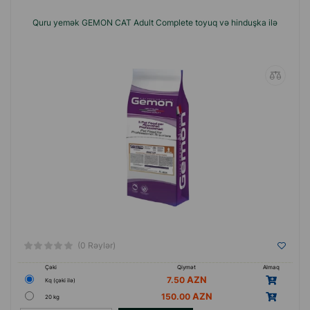
Quru yemək GEMON CAT Adult Complete toyuq və hinduşka ilə
(0 Rəylər)
Çəki
Qiymət
Almaq
7.50
Кq (çəki ilə)
150.00
20 kg