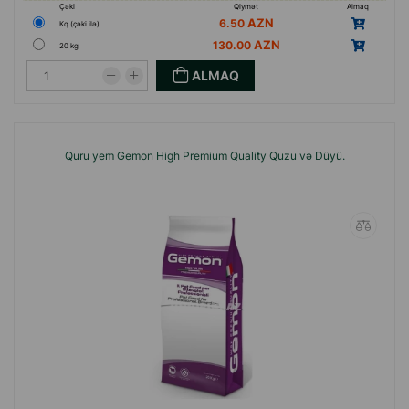
Çəki
Qiymət
Almaq
6.50
Кq (çəki ilə)
130.00
20 kg
ALMAQ
Quru yem Gemon High Premium Quality Quzu və Düyü.