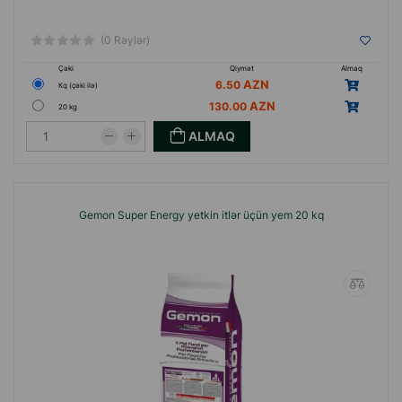
(0 Rəylər)
Çəki
Qiymət
Almaq
6.50
Кq (çəki ilə)
130.00
20 kg
ALMAQ
Gemon Super Energy yetkin itlər üçün yem 20 kq