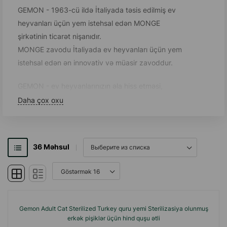
GEMON - 1963-cü ildə İtaliyada təsis edilmiş ev
heyvanları üçün yem istehsal edən MONGE
şirkətinin ticarət nişanıdır.
MONGE zavodu İtaliyada ev heyvanları üçün yem
istehsal edən ən innovativ və müasir zavoddur.
GEMON - ev heyvanlarınızın əla hiss etməsi,
düzgün böyüməsi və həyatı boyu inkişafı üçün
Daha çox oxu
lazım olan hər şeyi ehtiva edən yem xəttidir. Bütün
yemlər zülal, vitamin və minerallarla zəngin yüksək
keyfiyyətli məhsullardan hazırlanır və dördayaqlı
36
Məhsul
dostlarınızın gündəlik qidalanması üçün uyğundur.
GEMON-un çeşidi müxtəlif yaşda, həyat tərzində,
ölçülərdə və çəkidə olan heyvanların qidalanması
üçün lazım olan reseptləri təklif edir.
Gemon Adult Cat Sterilized Turkey quru yemi Sterilizasiya olunmuş
erkək pişiklər üçün hind quşu ətli
Sərbəst gəzən ev quşlarının ət yetişdirilməsi üçün