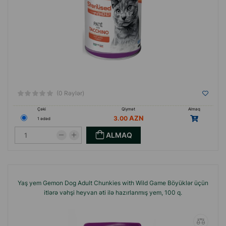
(0 Rəylər)
Çəki
Qiymət
Almaq
3.00
1 ədəd
ALMAQ
Yaş yem Gemon Dog Adult Chunkies with Wild Game Böyüklər üçün
itlərə vəhşi heyvan əti ilə hazırlanmış yem, 100 q.