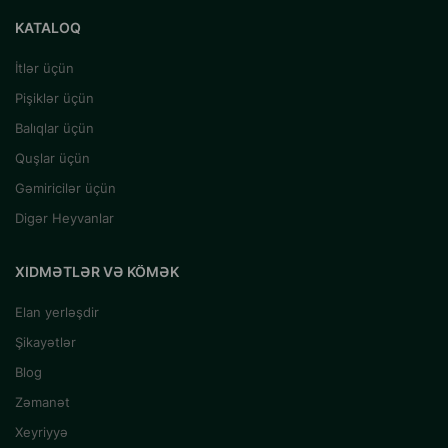
KATALOQ
İtlər üçün
Pişiklər üçün
Balıqlar üçün
Quşlar üçün
Gəmiricilər üçün
Digər Heyvanlar
XIDMƏTLƏR VƏ KÖMƏK
Elan yerləşdir
Şikayətlər
Blog
Zəmanət
Xeyriyyə