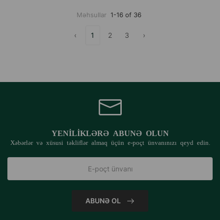
Məhsullar
1-16 of 36
‹
1
2
3
›
YENILIKLƏRƏ ABUNƏ OLUN
Xəbərlər və xüsusi təkliflər almaq üçün e-poçt ünvanınızı qeyd edin.
ABUNƏ OL