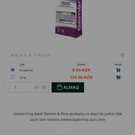
(0 Rəylər)
Çəki
Qiymət
Almaq
6.50
Кq (çəki ilə)
125.00
20 kg
ALMAQ
Gemon Dog Adult Salmon & Rice qızılbalıq və düyü ilə yetkin itlər
üçün tam rasionlu balanslaşdırılmış quru yem