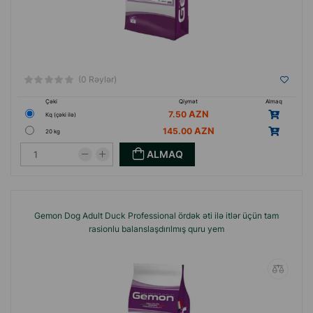
(0 Rəylər)
Çəki
Qiymət
Almaq
7.50
Кq (çəki ilə)
145.00
20 kg
ALMAQ
Gemon Dog Adult Duck Professional ördək əti ilə itlər üçün tam
rasionlu balanslaşdırılmış quru yem