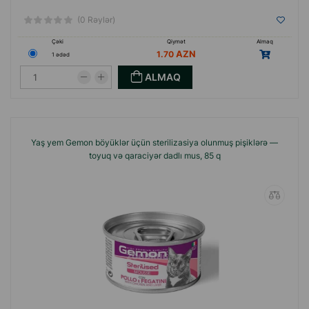
(0 Rəylər)
Çəki
Qiymət
Almaq
1.70
1 ədəd
ALMAQ
Yaş yem Gemon böyüklər üçün sterilizasiya olunmuş pişiklərə —
toyuq və qaraciyər dadlı mus, 85 q