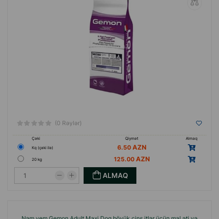
(0 Rəylər)
Çəki
Qiymət
Almaq
6.50
Кq (çəki ilə)
125.00
20 kg
ALMAQ
Nəm yem Gemon Adult Maxi Dog böyük cins itlər üçün mal əti və