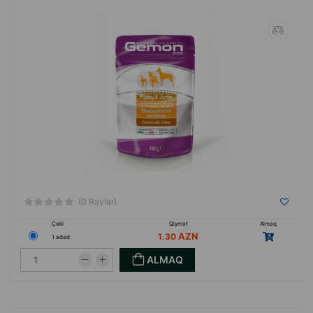
(0 Rəylər)
Çəki
Qiymət
Almaq
1.30
1 ədəd
ALMAQ