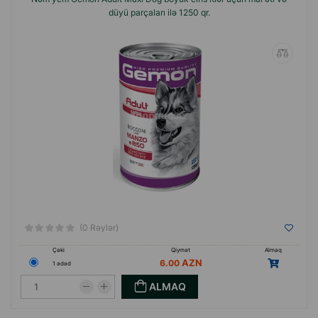
düyü parçaları ilə 1250 qr.
(0 Rəylər)
Çəki
Qiymət
Almaq
6.00
1 ədəd
ALMAQ