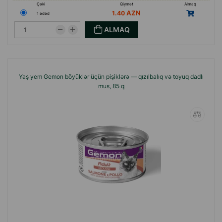
Çəki
Qiymət
Almaq
1.40
1 ədəd
ALMAQ
Yaş yem Gemon böyüklər üçün pişiklərə — qızılbalıq və toyuq dadlı
mus, 85 q