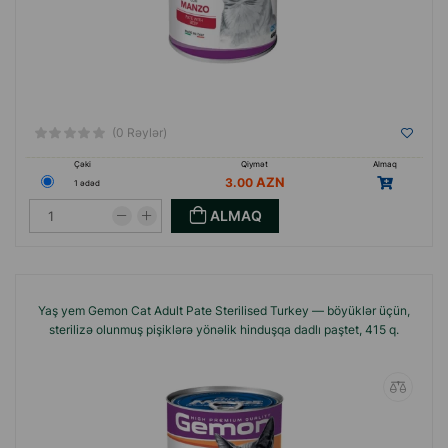
(0 Rəylər)
Çəki
Qiymət
Almaq
3.00
1 ədəd
ALMAQ
Yaş yem Gemon Cat Adult Pate Sterilised Turkey — böyüklər üçün,
sterilizə olunmuş pişiklərə yönəlik hinduşqa dadlı paştet, 415 q.