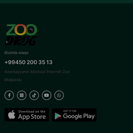
Bizimlə əlaqə
+99450 200 35 13
Azərbaycanın Mərkəzi İnternet Zoo
Mağazası