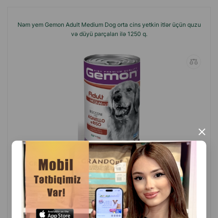
Nəm yem Gemon Adult Medium Dog orta cins yetkin itlər üçün quzu
və düyü parçaları ilə 1250 q.
×
(0 Rəylər)
Çəki
Qiymət
Almaq
6.00
1 ədəd