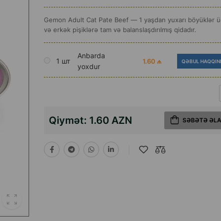
Gemon Adult Cat Pate Beef — 1 yaşdan yuxarı böyüklər üç
və erkək pişiklərə tam və balanslaşdırılmış qidadır.
Anbarda
1 шт
1.60 ₼
QƏBUL HAQQIN
yoxdur
Qiymət:
1.60 AZN
SƏBƏTƏ ƏL