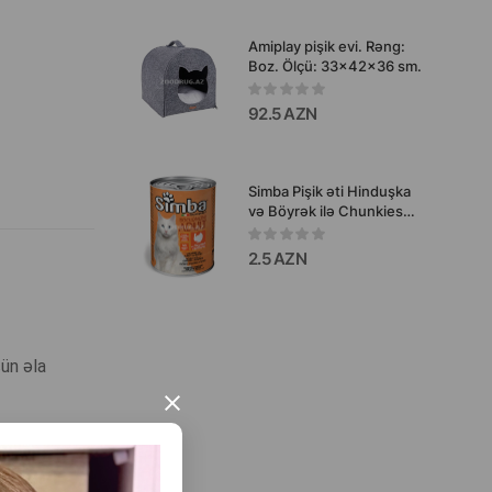
Amiplay pişik evi. Rəng:
Boz. Ölçü: 33x42x36 sm.
92.5 AZN
Simba Pişik əti Hinduşka
və Böyrək ilə Chunkies
böyüklər üçün pişiklər
üçün hinduşka və
2.5 AZN
böyrəklərlə 415 q
çün əla
×