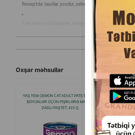
Reseptdə taxıllar yoxdur, yalnız zülal mənşəli inqrediyen
Tam rasion olduğundan, orqanizm üçün lazım olan bütün 
GMO, süni rəngləndirici və dadlandırıcılar yoxdur.
Yaş və quru yemlərin birlikdə istifadəsi orqanizmin su ba
Oxşar məhsullar
Quru və yaş yemlərin birləşdirilməsi ev heyvanınızın sa
Tərkibi:
YAŞ YEM GEMON CAT ADULT PATE BEEF —
ALPHA
BÖYÜKLƏR ÜÇÜN PIŞIKLƏRƏ MAL ƏTI
IÇAL
DADLI PAŞTET, 415 Q.
HƏSSAS 
Ət və heyvan mənşəli məhsullar — 78% (o cümlədən t
Mineral maddələr