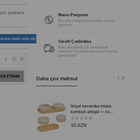
ün pişiklərə
Bonus Proqramı
Hər alış verişinizdə bizdən bonus
qazanın
DA MƏLUMAT VERILSIN
Sürətli Çatdırılma
Baki daxilində 10 manatadək
sifarişdə! Azərbaycan üzrə ekspress
çatdırılma!
AVƏ ETMƏK
Daha çox məhsul
İkiqat keramika miska
bambuk altlıqla — ev
heyvanınızın qidalanması
üçün zərif və praktiki bir
35 AZN
dəstdir.