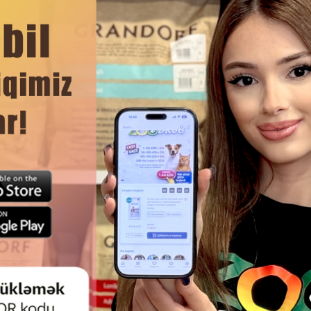
tlər daxildir.
vitaminlər, amin turşuları və minerallar yem tərkibindədir.
DAHA ÇOX OXU
lansını tənzimləyir, bu isə az su içən pişiklər üçün xüsusilə vacibd
Ham
ğlamlığının qorunması üçün ən optimal variantdır.
PET WOW PIŞIK ƏTI ÖRDƏK VƏ
ROYAL CANIN FEEL IN JELLY
AT ŞIRƏLI DILIMLƏR SOUSDA
PIŞIKLƏR ÜÇÜN YAŞ YEM, TOYU
HƏZMƏ MALIK PIŞIKLƏRI 80 QR.
85 QR.
əzə dana əti 10%)