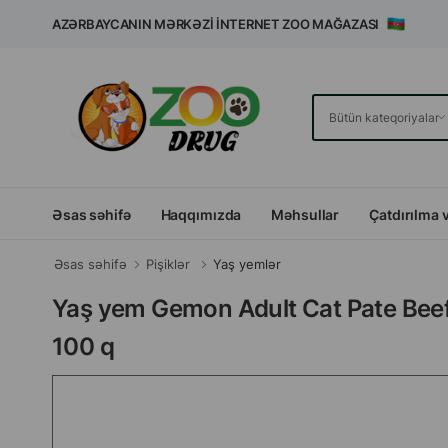
AZƏRBAYCANIN MƏRKƏZI İNTERNET ZOO MAĞAZASI
Əsas səhifə
Haqqımızda
Məhsullar
Çatdırılma 
Əsas səhifə
Pişiklər
Yaş yemlər
Yaş yem Gemon Adult Cat Pate Beef —
100 q