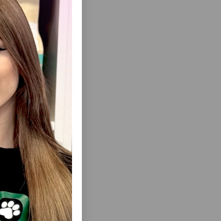
ir.
ısını Gör
 YETKIN
MONGE CAT ADULT TURKEY YAŞ XÖRƏK,
Q ƏTI ILƏ
BÖYÜKLƏR ÜÇÜN, HINDUŞKA DADLI ƏT
QIRINTILARI 80 QRAM.