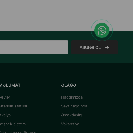
ABUNƏ OL
MƏLUMAT
ƏLAQƏ
Rəylər
Haqqımızda
Sifarişin statusu
Sayt haqqında
Aksiya
Əməkdaşlıq
Keşbek sistemi
Vakansiya
Çatdırılma və ödəniş