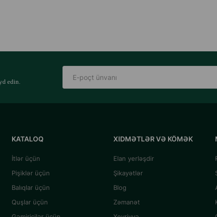
yd edin.
KATALOQ
XIDMƏTLƏR VƏ KÖMƏK
İtlər üçün
Elan yerləşdir
Pişiklər üçün
Şikayətlər
Balıqlar üçün
Blog
Quşlar üçün
Zəmanət
Gəmiricilər üçün
Xeyriyyə