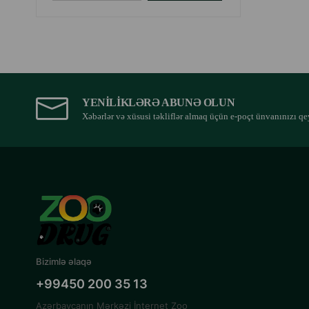
YENILIKLƏRƏ ABUNƏ OLUN
Xəbərlər və xüsusi təkliflər almaq üçün e-poçt ünvanınızı qe
Bizimlə əlaqə
+99450 200 35 13
Azərbaycanın Mərkəzi İnternet Zoo