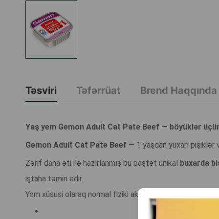
Təsviri
Təfərrüat
Brend Haqqında
Yaş yem Gemon Adult Cat Pate Beef — böyüklər üçün p
Gemon Adult Cat Pate Beef
— 1 yaşdan yuxarı pişiklər v
Zərif dana əti ilə hazırlanmış bu paştet unikal
buxarda bi
iştaha təmin edir.
Yem xüsusi olaraq normal fiziki aktivliyi olan böyüklər üç