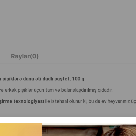
Rəylər(0)
işiklərə dana əti dadlı paştet, 100 q
ə erkək pişiklər üçün tam və balanslaşdırılmış qidadır.
şirmə texnologiyası
ilə istehsal olunur ki, bu da ev heyvanınız ü
ün gündəlik qidalanmaya uyğunlaşdırılıb.