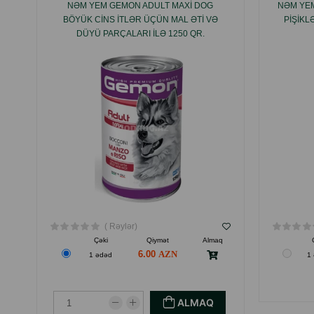
NƏM YEM GEMON ADULT MAXI DOG
NƏM YEM
BÖYÜK CINS ITLƏR ÜÇÜN MAL ƏTI VƏ
PIŞIKL
DÜYÜ PARÇALARI ILƏ 1250 QR.
( Rəylər)
Çəki
Qiymət
Almaq
6.00
1 ədəd
1
ALMAQ