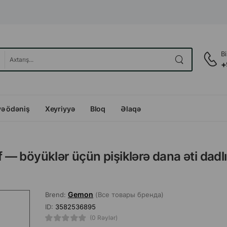
B
+
və ödəniş
Xeyriyyə
Bloq
Əlaqə
 böyüklər üçün pişiklərə dana əti dadlı
Gemon
Brend:
(Все товары бренда)
ID:
3582536895
(0 Rəylər)