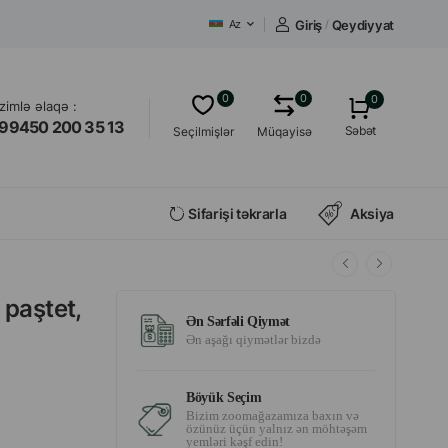
Giriş
/
Qeydiyyat
Az
0
0
0
izimlə əlaqə :
99450 200 35 13
Səbət
Seçilmişlər
Müqayisə
Sifarişi təkrarla
Aksiya
 paştet,
Ən Sərfəli Qiymət
Ən aşağı qiymətlər bizdə
Böyük Seçim
Bizim zoomağazamıza baxın və
özünüz üçün yalnız ən möhtəşəm
yemləri kəşf edin!