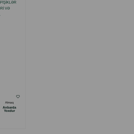
PIŞIKLƏR
NƏM YEM GEMON ADULT MEDIUM DOG
RI VƏ
ORTA CINS YETKIN ITLƏR ÜÇÜN QUZU VƏ
.
DÜYÜ PARÇALARI ILƏ 1250 Q.
( Rəylər)
Almaq
Çəki
Qiymət
Almaq
Anbarda
6.00
1 ədəd
Yoxdur
ALMAQ