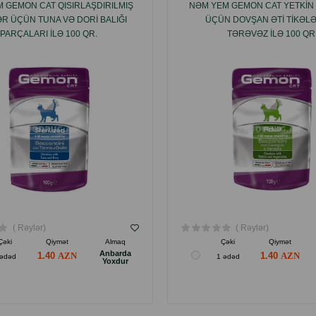
 GEMON CAT QISIRLAŞDIRILMIŞ
NƏM YEM GEMON CAT YETKIN 
ƏR ÜÇÜN TUNA VƏ DORI BALIĞI
ÜÇÜN DOVŞAN ƏTI TIKƏLƏ
PARÇALARI ILƏ 100 QR.
TƏRƏVƏZ ILƏ 100 QR
( Rəylər)
( Rəylər)
Çəki
Qiymət
Almaq
Çəki
Qiymət
Anbarda
1.40
1.40
 ədəd
1 ədəd
Yoxdur