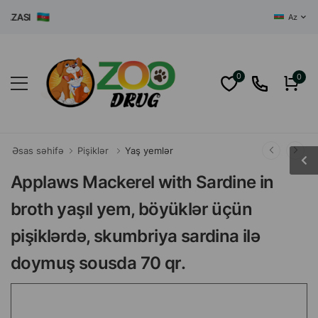
ASI
Az
0
0
Əsas səhifə
Pişiklər
Yaş yemlər
Applaws Mackerel with Sardine in
broth yaşıl yem, böyüklər üçün
pişiklərdə, skumbriya sardina ilə
doymuş sousda 70 qr.