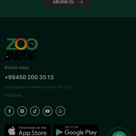
ABUNƏ OL
Bizimlə əlaqə
+99450 200 35 13
Azərbaycanın Mərkəzi İnternet Zoo
Mağazası