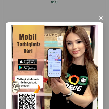
85 Q.
×
( Rəylər)
Çəki
Qiymət
Almaq
1.50
85 gr (konserva)
ALMAQ