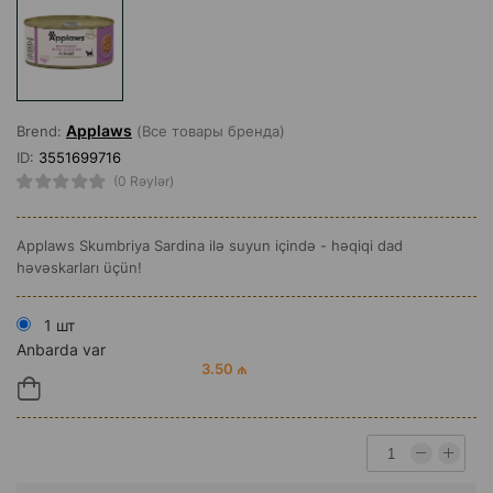
Applaws
Brend:
(Все товары бренда)
ID:
3551699716
(0 Rəylər)
Applaws Skumbriya Sardina ilə suyun içində - həqiqi dad
həvəskarları üçün!
1 шт
Anbarda var
3.50 ₼