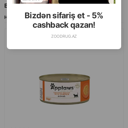
Bu brendin başqa məhsulları
Bizdən sifariş et - 5%
Hamısını Gör
cashback qazan!
ZOODRUG.AZ
NƏM YEM APPLAWS YETKIN PIŞIKLƏR ÜÇÜN TOYUQ DÖŞÜ VƏ
BALQABAQ ILƏ 70 Q.