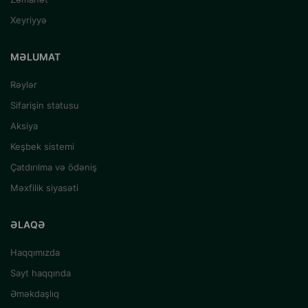
Xeyriyyə
MƏLUMAT
Rəylər
Sifarişin statusu
Aksiya
Keşbek sistemi
Çatdırılma və ödəniş
Məxfilik siyasəti
ƏLAQƏ
Haqqımızda
Sayt haqqında
Əməkdaşlıq