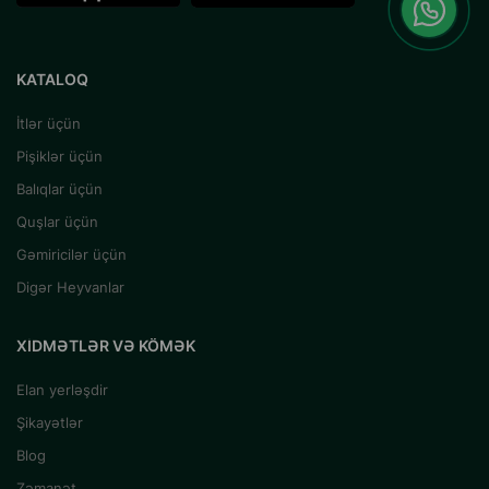
KATALOQ
İtlər üçün
Pişiklər üçün
Balıqlar üçün
Quşlar üçün
Gəmiricilər üçün
Digər Heyvanlar
XIDMƏTLƏR VƏ KÖMƏK
Elan yerləşdir
Şikayətlər
Blog
Zəmanət