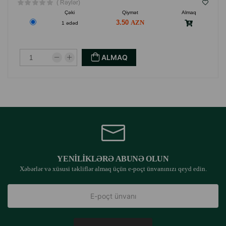
( Rəylər)
Çəki
Qiymət
Almaq
3.50
1 ədəd
ALMAQ
YENILIKLƏRƏ ABUNƏ OLUN
Xəbərlər və xüsusi təkliflər almaq üçün e-poçt ünvanınızı qeyd edin.