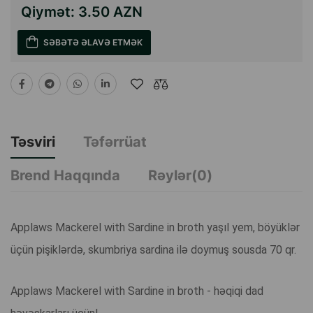
Qiymət:
3.50 AZN
SƏBƏTƏ ƏLAVƏ ETMƏK
Təsviri
Təfərrüat
Brend Haqqında
Rəylər(0)
Applaws Mackerel with Sardine in broth yaşıl yem, böyüklər
üçün pişiklərdə, skumbriya sardina ilə doymuş sousda 70 qr.
Applaws Mackerel with Sardine in broth - həqiqi dad