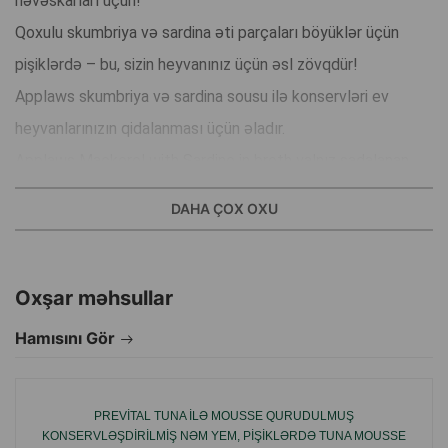
həvəskarları üçün!
Qoxulu skumbriya və sardina əti parçaları böyüklər üçün
pişiklərdə – bu, sizin heyvanınız üçün əsl zövqdür!
Applaws skumbriya və sardina sousu ilə konservləri ev
heyvanlarınızın qidalanması üçün əladır.
Applaws Mackerel with Sardine in broth yalnız sadalanan
inqrediyentləri ehtiva edir və böyüklər üçün pişiklərdə 100%
DAHA ÇOX OXU
təbii əlavə yemdir.
İstehsalçı ölkə: Tailand.
Oxşar məhsullar
Hamısını Gör
PREVITAL TUNA ILƏ MOUSSE QURUDULMUŞ
KONSERVLƏŞDIRILMIŞ NƏM YEM, PIŞIKLƏRDƏ TUNA MOUSSE