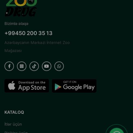
Bizimlə əlaqə
+99450 200 35 13
Azərbaycanın Mərkəzi İnternet Zoo
Mağazası
KATALOQ
İtlər üçün