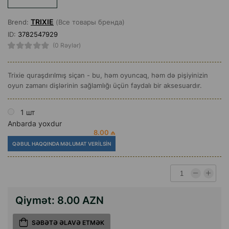
TRIXIE
Brend:
(Все товары бренда)
ID:
3782547929
(0 Rəylər)
Trixie quraşdırılmış siçan - bu, həm oyuncaq, həm də pişiyinizin
oyun zamanı dişlərinin sağlamlığı üçün faydalı bir aksesuardır.
1 шт
Anbarda yoxdur
8.00 ₼
QƏBUL HAQQINDA MƏLUMAT VERILSIN
Qiymət:
8.00 AZN
SƏBƏTƏ ƏLAVƏ ETMƏK