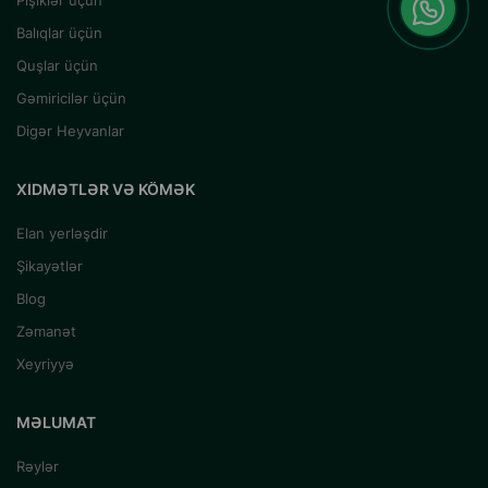
Pişiklər üçün
Balıqlar üçün
Quşlar üçün
Gəmiricilər üçün
Digər Heyvanlar
XIDMƏTLƏR VƏ KÖMƏK
Elan yerləşdir
Şikayətlər
Blog
Zəmanət
Xeyriyyə
MƏLUMAT
Rəylər