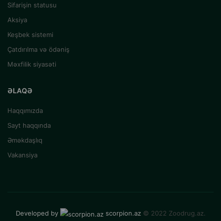
Sifarişin statusu
Aksiya
Keşbek sistemi
Çatdırılma və ödəniş
Məxfilik siyasəti
ƏLAQƏ
Haqqımızda
Sayt haqqında
Əməkdaşlıq
Vakansiya
Developed by
scorpion.az
© 2022 Zoodrug.az.