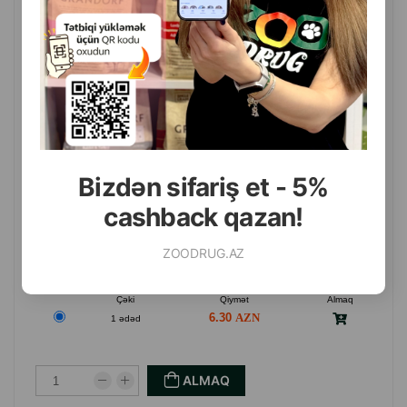
HEYVANLAR ÜÇÜN 100 QR.
Bizdən sifariş et - 5%
cashback qazan!
ZOODRUG.AZ
( Rəylər)
Çəki
Qiymət
Almaq
6.30
1 ədəd
ALMAQ