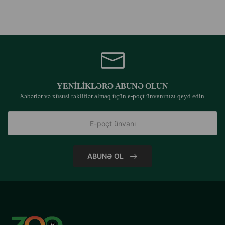
YENILIKLƏRƏ ABUNƏ OLUN
Xəbərlər və xüsusi təkliflər almaq üçün e-poçt ünvanınızı qeyd edin.
ABUNƏ OL