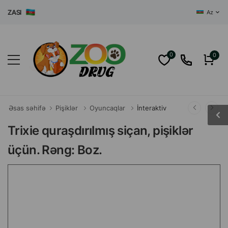
ASI
Az
0
0
Əsas səhifə
Pişiklər
Oyuncaqlar
İnteraktiv
Trixie quraşdırılmış siçan, pişiklər
üçün. Rəng: Boz.