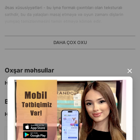
Əsas xüsusiyyətləri - bu iynə formalı çıxıntıları olan teksturalı
səthdir, bu da yalaqları masaj etməyə və oyun zamanı dişlərin
yumşaq təmizlənməsini təmin etməyə kömək edir.
Həmçinin, iynəli top ilə oyun pişikinin fiziki aktivliyini və hərəkət
koordinasiyasını inkişaf etdirməyə kömək edir.
DAHA ÇOX OXU
İstehsalçı ölkə: Almaniya.
Oxşar məhsullar
×
Hamısını Gör
Bu brendin başqa məhsulları
Hamısını Gör
QURU ŞAMPUN TRIXIE ITLƏR, PIŞIKLƏR VƏ DIGƏR KIÇIK