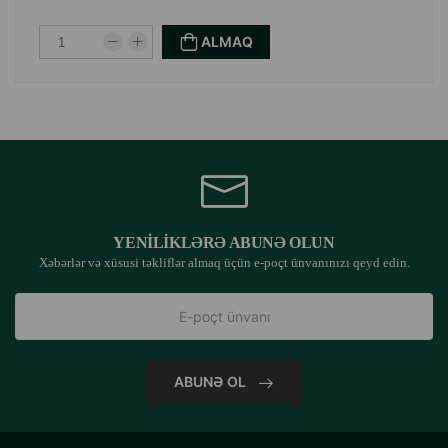
ALMAQ
YENILIKLƏRƏ ABUNƏ OLUN
Xəbərlər və xüsusi təkliflər almaq üçün e-poçt ünvanınızı qeyd edin.
ABUNƏ OL