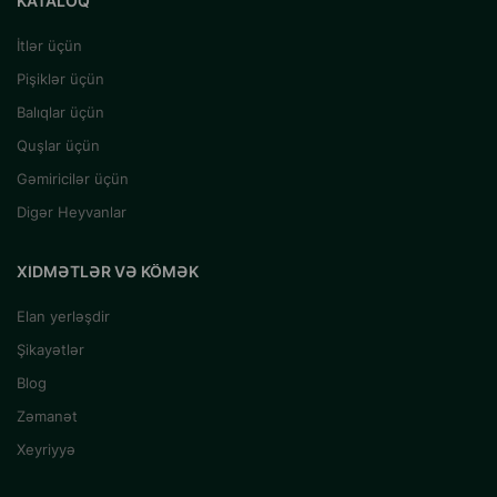
KATALOQ
İtlər üçün
Pişiklər üçün
Balıqlar üçün
Quşlar üçün
Gəmiricilər üçün
Digər Heyvanlar
XIDMƏTLƏR VƏ KÖMƏK
Elan yerləşdir
Şikayətlər
Blog
Zəmanət
Xeyriyyə