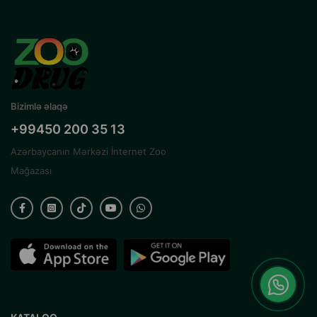
Bizimlə əlaqə
+99450 200 35 13
Azərbaycanın Mərkəzi İnternet Zoo
Mağazası