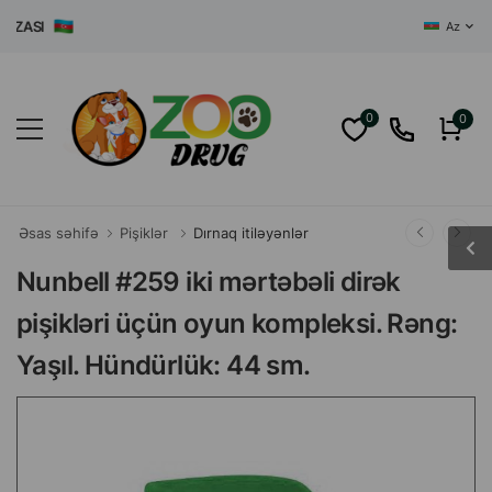
ASI
Az
0
0
Əsas səhifə
Pişiklər
Dırnaq itiləyənlər
Nunbell #259 iki mərtəbəli dirək
pişikləri üçün oyun kompleksi. Rəng:
Yaşıl. Hündürlük: 44 sm.