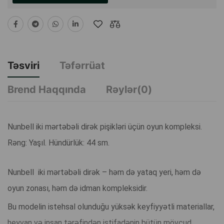
Təsviri
Təfərrüat
Brend Haqqında
Rəylər(0)
Nunbell iki mərtəbəli dirək pişikləri üçün oyun kompleksi.
Rəng: Yaşıl. Hündürlük: 44 sm.
Nunbell iki mərtəbəli dirək – həm də yataq yeri, həm də
oyun zonası, həm də idman kompleksidir.
Bu modelin istehsal olunduğu yüksək keyfiyyətli materiallar,
heyvan və insan tərəfindən istifadənin bütün mövcud