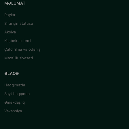
MƏLUMAT
Rəylər
Sifarişin statusu
Aksiya
Keşbek sistemi
Çatdırılma və ödəniş
Məxfilik siyasəti
ƏLAQƏ
Haqqımızda
Sayt haqqında
Əməkdaşlıq
Vakansiya