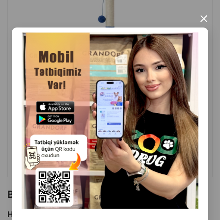
×
( Rəylər)
Çəki
Qiymət
Almaq
33.60
1 ədəd
ALMAQ
Bu brendin başqa məhsulları
Hamısını Gör