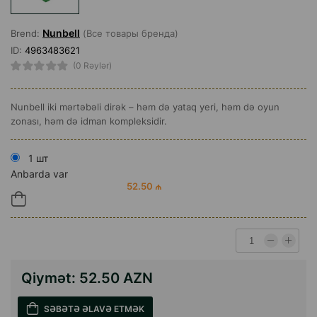
Nunbell
Brend:
(Все товары бренда)
ID:
4963483621
(0 Rəylər)
Nunbell iki mərtəbəli dirək – həm də yataq yeri, həm də oyun
zonası, həm də idman kompleksidir.
1 шт
Anbarda var
52.50 ₼
Qiymət:
52.50 AZN
SƏBƏTƏ ƏLAVƏ ETMƏK