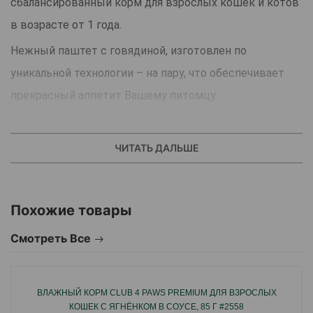
сбалансированный корм для взрослых кошек и котов
в возрасте от 1 года.
Нежный паштет с говядиной, изготовлен по
уникальной технологии – на пару, что обеспечивает
прекрасный аппетит Вашему питомцу.
Корм специально разработан для ежедневного
кормления взрослых кошек с нормальной физической
ЧИТАТЬ ДАЛЬШЕ
активностью.
Рецептура не содержит злаков, в составе только
Похожие товары
белковые ингредиенты.
Важно, что данный корм является полнорационным, а
Смотреть Все
это значит, что все необходимые для организма
витамины, аминокислоты и минералы уже в составе
ВЛАЖНЫЙ КОРМ CLUB 4 PAWS PREMIUM ДЛЯ ВЗРОСЛЫХ
корма.
КОШЕК С ЯГНЁНКОМ В СОУСЕ, 85 Г #2558