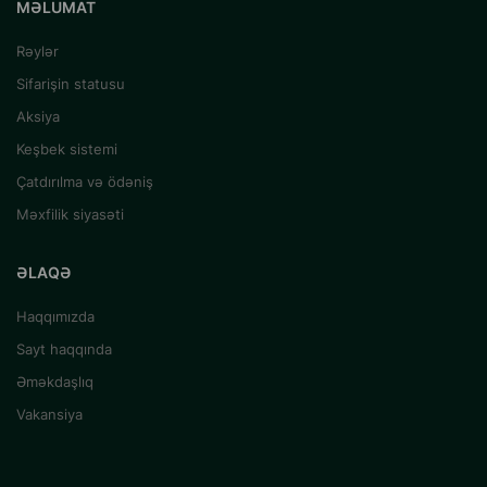
MƏLUMAT
Rəylər
Sifarişin statusu
Aksiya
Keşbek sistemi
Çatdırılma və ödəniş
Məxfilik siyasəti
ƏLAQƏ
Haqqımızda
Sayt haqqında
Əməkdaşlıq
Vakansiya