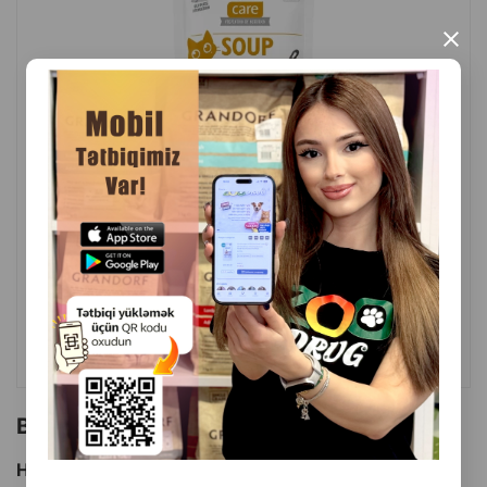
×
( Rəylər)
Çəki
Qiymət
Almaq
2.30
1 ədəd
ALMAQ
Bu brendin başqa məhsulları
Hamısını Gör