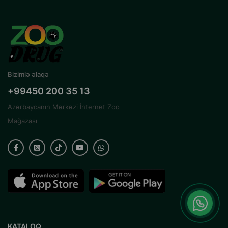
Bizimlə əlaqə
+99450 200 35 13
Azərbaycanın Mərkəzi İnternet Zoo
Mağazası
KATALOQ