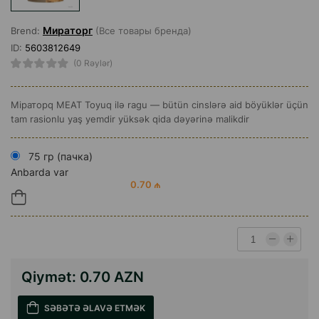
Мираторг
Brend:
(Все товары бренда)
ID:
5603812649
(0 Rəylər)
Miраторq MEAT Toyuq ilə ragu — bütün cinslərə aid böyüklər üçün
tam rasionlu yaş yemdir yüksək qida dəyərinə malikdir
75 гр (пачка)
Anbarda var
0.70 ₼
Qiymət:
0.70 AZN
SƏBƏTƏ ƏLAVƏ ETMƏK