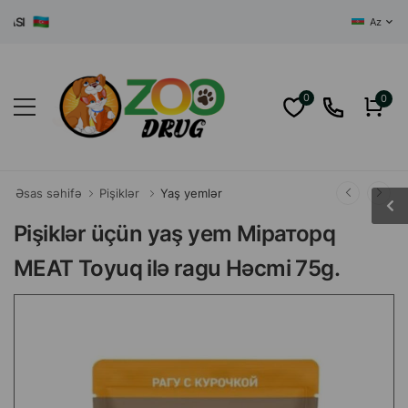
I
Az
0
0
Əsas səhifə
Pişiklər
Yaş yemlər
Pişiklər üçün yaş yem Miраторq
MEAT Toyuq ilə ragu Həcmi 75g.