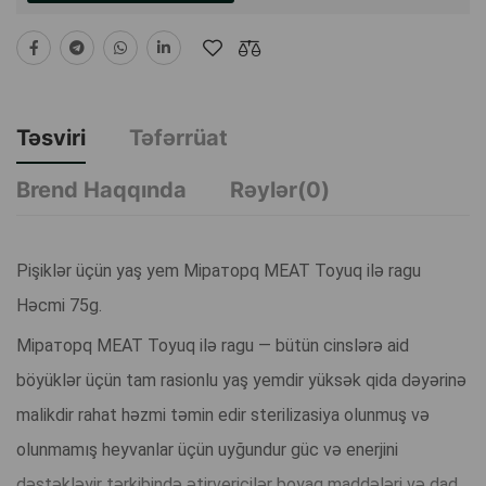
Təsviri
Təfərrüat
Brend Haqqında
Rəylər(0)
Pişiklər üçün yaş yem Miраторq MEAT Toyuq ilə ragu
Həcmi 75g.
Miраторq MEAT Toyuq ilə ragu — bütün cinslərə aid
böyüklər üçün tam rasionlu yaş yemdir yüksək qida dəyərinə
malikdir rahat həzmi təmin edir sterilizasiya olunmuş və
olunmamış heyvanlar üçün uyğundur güc və enerjini
dəstəkləyir tərkibində ətirvericilər boyaq maddələri və dad