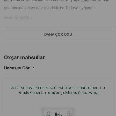
gücləndiriciləri yoxdur gündəlik istifadəyə uyğundur.
Əsas üstünlüklər
Tam rasionlu formula.
Toyuq əti.
DAHA ÇOX OXU
Sterilizasiya olunmuş heyvanlar üçün uyğundur.
Həzm dəstəyi.
Oxşar məhsullar
Ətirvericilər və boyaq maddələri yoxdur.
Hamısını Gör
Həcmi:75g.
Tip:yaş yem.
Dad:toyuq.
ZƏRIF ŞORBA BRIT CARE SOUP WITH DUCK - ÖRDƏK DADI ILƏ
Yaş:böyüklər üçün.
YETKIN STERILIZƏ OLUNMUŞ PIŞIKLƏR ÜÇÜN 75 QR.
Brend:Miраторq.
İstehsal ölkəsi:Rusiya.