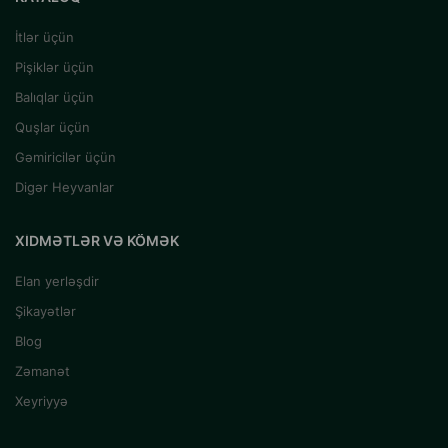
İtlər üçün
Pişiklər üçün
Balıqlar üçün
Quşlar üçün
Gəmiricilər üçün
Digər Heyvanlar
XIDMƏTLƏR VƏ KÖMƏK
Elan yerləşdir
Şikayətlər
Blog
Zəmanət
Xeyriyyə