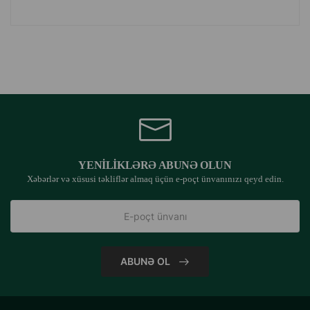
YENILIKLƏRƏ ABUNƏ OLUN
Xəbərlər və xüsusi təkliflər almaq üçün e-poçt ünvanınızı qeyd edin.
ABUNƏ OL