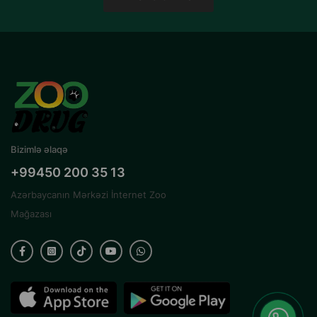
Bizimlə əlaqə
+99450 200 35 13
Azərbaycanın Mərkəzi İnternet Zoo
Mağazası