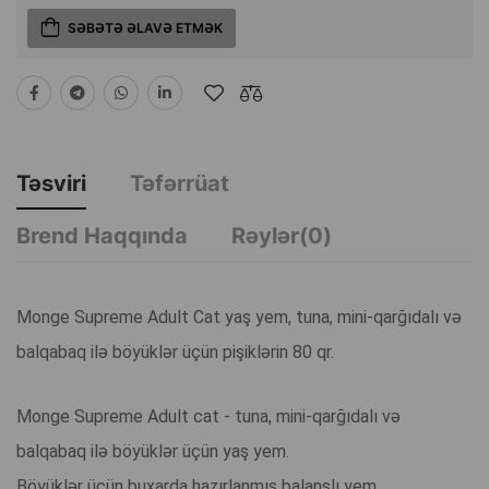
SƏBƏTƏ ƏLAVƏ ETMƏK
Təsviri
Təfərrüat
Brend Haqqında
Rəylər(0)
Monge Supreme Adult Cat yaş yem, tuna, mini-qarğıdalı və
balqabaq ilə böyüklər üçün pişiklərin 80 qr.
Monge Supreme Adult cat - tuna, mini-qarğıdalı və
balqabaq ilə böyüklər üçün yaş yem.
Böyüklər üçün buxarda hazırlanmış balanslı yem.