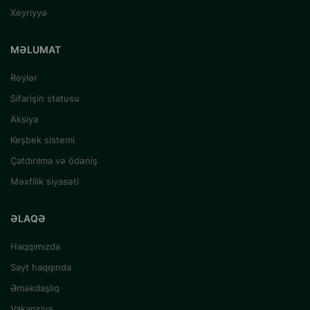
Xeyriyyə
MƏLUMAT
Rəylər
Sifarişin statusu
Aksiya
Keşbek sistemi
Çatdırılma və ödəniş
Məxfilik siyasəti
ƏLAQƏ
Haqqımızda
Sayt haqqında
Əməkdaşlıq
Vakansiya