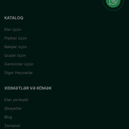
KATALOQ
İtlər üçün
Pişiklər üçün
Balıqlar üçün
Quşlar üçün
Gəmiricilər üçün
Digər Heyvanlar
XIDMƏTLƏR VƏ KÖMƏK
Elan yerləşdir
Şikayətlər
Blog
Zəmanət