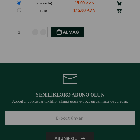
15.00
Кq (çəki ilə)
145.00
10 kq
ALMAQ
YENILIKLƏRƏ ABUNƏ OLUN
Xəbərlər və xüsusi təkliflər almaq üçün e-poçt ünvanınızı qeyd edin.
ABUNƏ OL