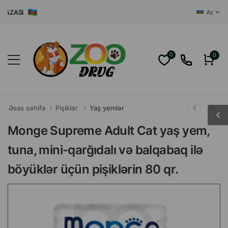
ZASI
Az
0
0
Əsas səhifə
Pişiklər
Yaş yemlər
Monge Supreme Adult Cat yaş yem,
tuna, mini-qarğıdalı və balqabaq ilə
böyüklər üçün pişiklərin 80 qr.