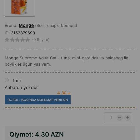
Monge
Brend:
(Все товары бренда)
ID:
3152879693
(0 Rəylər)
Monge Supreme Adult Cat - tuna, mini-qarğıdalı və balqabaq ilə
böyüklər üçün yaş yem.
1 шт
Anbarda yoxdur
4.30 ₼
QƏBUL HAQQINDA MƏLUMAT VERILSIN
Qiymət:
4.30 AZN