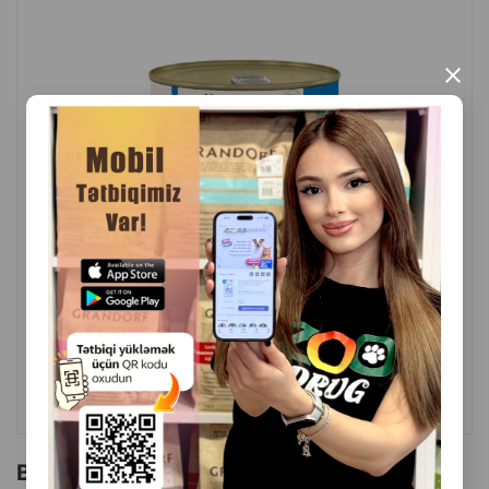
×
( Rəylər)
Çəki
Qiymət
Almaq
3.50
1 ədəd
ALMAQ
Bu brendin başqa məhsulları