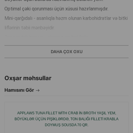
Optimal çəki qorunması üçün xüsusi hazırlanmışdır.
Mini-qarğıdalı - asanlıqla həzm olunan karbohidratlar və bitki
liflərinin təbii mənbəyidir.
Əsas tərkib hissəsi - okean tuna balığıdır.
Balqabaq - super qida, vitaminlərin, antioksidantların
DAHA ÇOX OXU
mənbəyidir, bu da pişikinizin gündəlik rasionunu qorumağa
kömək edir.
Bağırsaq sağlamlığını dəstəkləyən prebiyotik olan frukto-
Oxşar məhsullar
oligosaxaridlərlə zənginləşdirilmişdir.
Hamısını Gör
İstehsalçı ölkə: İtaliya.
APPLAWS TUNA FILLET WITH CRAB IN BROTH YAŞIL YEM,
BÖYÜKLƏR ÜÇÜN PIŞIKLƏRDƏ, TON BALIĞI FILLETI KRABLA
DOYMUŞ SOUSDA 70 QR.