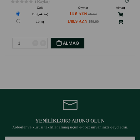
( Rəylər)
Çəki
Qiymət
Almaq
14.6
16.60
Кq (çəki ilə)
140.9
159.00
10 kq
ALMAQ
YENILIKLƏRƏ ABUNƏ OLUN
Xəbərlər və xüsusi təkliflər almaq üçün e-poçt ünvanınızı qeyd edin.