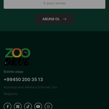
ABUNƏ OL
Bizimlə əlaqə
+99450 200 35 13
Azərbaycanın Mərkəzi İnternet Zoo
Mağazası