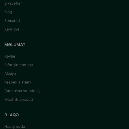
Şikayətlər
Blog
Zəmanət
Xeyriyyə
MƏLUMAT
Rəylər
Sifarişin statusu
Aksiya
Keşbek sistemi
Çatdırılma və ödəniş
Məxfilik siyasəti
ƏLAQƏ
Haqqımızda