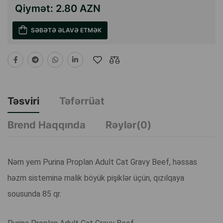
Qiymət:
2.80 AZN
SƏBƏTƏ ƏLAVƏ ETMƏK
Təsviri
Təfərrüat
Brend Haqqında
Rəylər(0)
Nəm yem Purina Proplan Adult Cat Gravy Beef, həssas
həzm sisteminə malik böyük pişiklər üçün, qızılqaya
sousunda 85 qr.