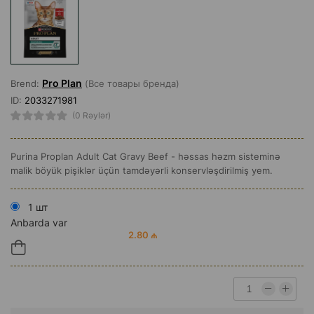
Pro Plan
Brend:
(Все товары бренда)
ID:
2033271981
(0 Rəylər)
Purina Proplan Adult Cat Gravy Beef - həssas həzm sisteminə
malik böyük pişiklər üçün tamdəyərli konservləşdirilmiş yem.
1 шт
Anbarda var
2.80 ₼