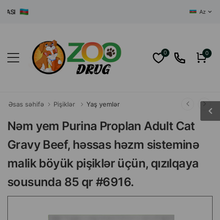
SI
Az
0
0
Əsas səhifə
Pişiklər
Yaş yemlər
Nəm yem Purina Proplan Adult Cat
Gravy Beef, həssas həzm sisteminə
malik böyük pişiklər üçün, qızılqaya
sousunda 85 qr #6916.