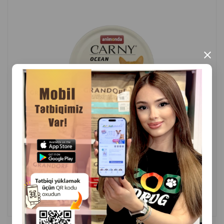
İstehsalçı ölkə: Rusiya.
×
( Rəylər)
Çəki
Qiymət
Almaq
4.30
1 ədəd
ALMAQ