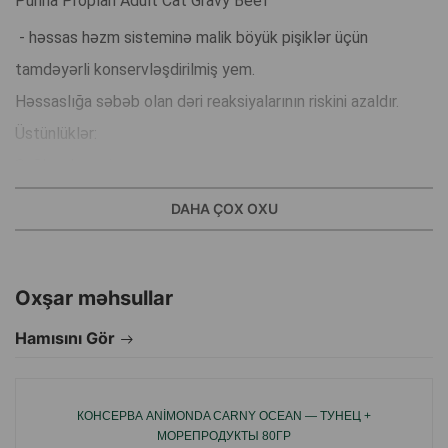
Purina Proplan Adult Cat Gravy Beef
- həssas həzm sisteminə malik böyük pişiklər üçün
tamdəyərli konservləşdirilmiş yem.
Həssaslığa səbəb olan dəri reaksiyalarının riskini azaldır.
Üstünlüklər:
Sağlam həzmin qorunması:
Prebiyotik inulin sayəsində, həzm sistemini dəstəkləyir, bu
DAHA ÇOX OXU
da həssas həzm sisteminə malik pişiklər üçün xüsusilə
vacibdir.
Oxşar məhsullar
Yüksək həzm olunma:
Dəqiq seçilmiş inqredientlər sayəsində yüksək həzm olunma
Hamısını Gör
dərəcəsi.
Dəri reaksiyaları riskini azaldır.
КОНСЕРВА ANIMONDA CARNY OCEAN — ТУНЕЦ +
Dəri həssaslığı ilə bağlı reaksiyaları azaltmağa kömək edir.
МОРЕПРОДУКТЫ 80ГР