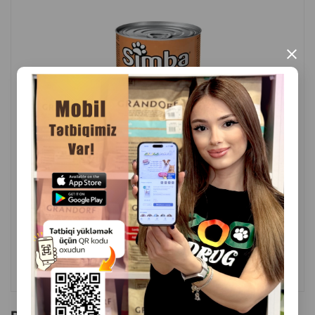
İstehsal ölkəsi: İtaliya.
×
( Rəylər)
Çəki
Qiymət
Almaq
2.50
1 ədəd
ALMAQ