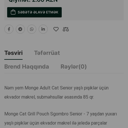
SƏBƏTƏ ƏLAVƏ ETMƏK
Təsviri
Təfərrüat
Brend Haqqında
Rəylər(0)
Nəm yem Monge Adult Cat Senior yaşlı pişiklər üçün
ekvador makrel, subməhsullar əsasında 85 qr.
Monge Cat Grill Pouch Sgombro Senior - 7 yaşdan yuxarı
yaşlı pişiklər üçün ekvador makrel ilə jeledə parçalar