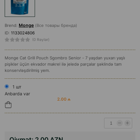
Monge
Brend:
(Все товары бренда)
ID:
1133024806
(0 Rəylər)
Monge Cat Grill Pouch Sgombro Senior - 7 yaşdan yuxarı yaşlı
pişiklər üçün ekvador makrel ilə jeledə parçalar şəklində tam
konservləşdirilmiş yem.
1 шт
Anbarda var
2.00 ₼
Qiymət:
2.00 AZN