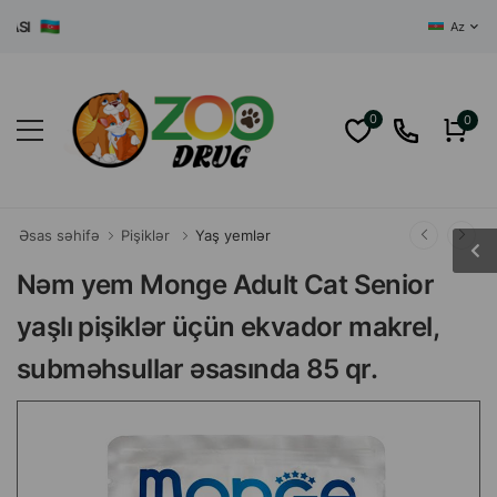
I
Az
0
0
Əsas səhifə
Pişiklər
Yaş yemlər
Nəm yem Monge Adult Cat Senior
yaşlı pişiklər üçün ekvador makrel,
subməhsullar əsasında 85 qr.