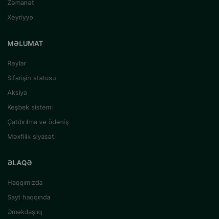
Zəmanət
Xeyriyyə
MƏLUMAT
Rəylər
Sifarişin statusu
Aksiya
Keşbek sistemi
Çatdırılma və ödəniş
Məxfilik siyasəti
ƏLAQƏ
Haqqımızda
Sayt haqqında
Əməkdaşlıq