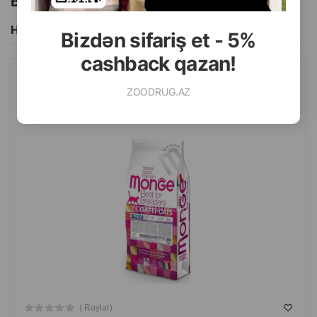
Bu brendin başqa məhsulları
Hamısını Gör
Bizdən sifariş et - 5%
cashback qazan!
QURU YEM MONGE CAT YETKIN QISIRLAŞDIRILMIŞ PIŞIKLƏR
ZOODRUG.AZ
ÜÇÜN TOYUQ ILƏ.
( Rəylər)