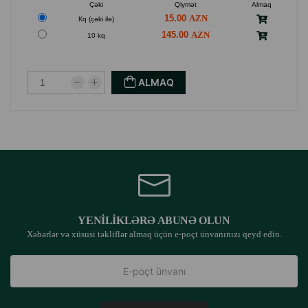
Çəki
Qiymət
Almaq
15.00
Кq (çəki ilə)
145.00
10 kq
ALMAQ
YENILIKLƏRƏ ABUNƏ OLUN
Xəbərlər və xüsusi təkliflər almaq üçün e-poçt ünvanınızı qeyd edin.