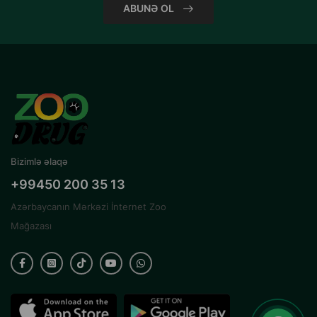
ABUNƏ OL
Bizimlə əlaqə
+99450 200 35 13
Azərbaycanın Mərkəzi İnternet Zoo
Mağazası