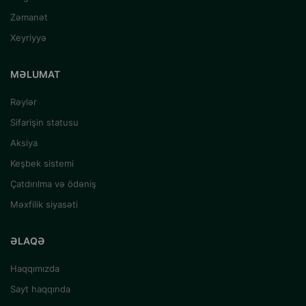
Zəmanət
Xeyriyyə
MƏLUMAT
Rəylər
Sifarişin statusu
Aksiya
Keşbek sistemi
Çatdırılma və ödəniş
Məxfilik siyasəti
ƏLAQƏ
Haqqımızda
Sayt haqqında