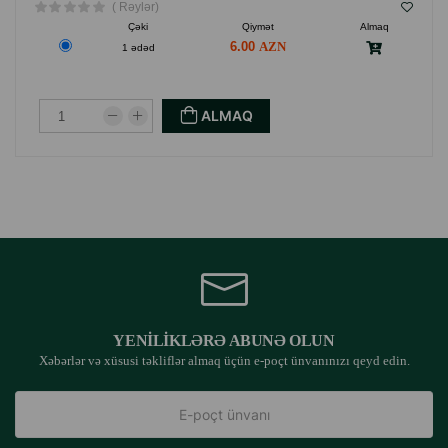
( Rəylər)
Çəki
Qiymət
Almaq
6.00
1 ədəd
ALMAQ
YENILIKLƏRƏ ABUNƏ OLUN
Xəbərlər və xüsusi təkliflər almaq üçün e-poçt ünvanınızı qeyd edin.