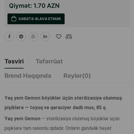
Qiymət:
1.70 AZN
SƏBƏTƏ ƏLAVƏ ETMƏK
Təsviri
Təfərrüat
Brend Haqqında
Rəylər(0)
Yaş yem Gemon böyüklər üçün sterilizasiya olunmuş
pişiklərə — toyuq və qaraciyər dadlı mus, 85 q
Yaş yem Gemon
— sterilizasiya olunmuş böyüklər üçün
pişiklərə tam rasionlu qidadır. Onların gündəlik həyat