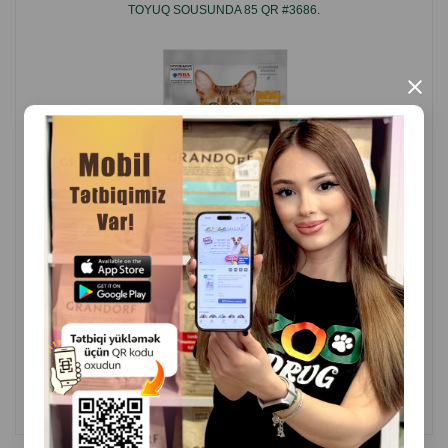
TOYUQ SOUSUNDA 85 QR #3686.
Daim təmiz və təzə suyun əlçatan olmasına diqqət edin.
Əgər bu yem başqa yem növünü əvəz edirsə, ən azı 1
×
həftə ərzində tədricən menyuya daxil edilməsi tövsiyə
olunur.
İstehsalçı ölkə:
İtaliya
( Rəylər)
Çəki
Qiymət
Almaq
2.80
1 ədəd
ALMAQ