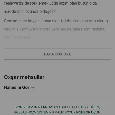
fəaliyyətini dəstəkləmək üçün lazım olan bütün qida
maddələrini özündə birləşdirir.
Gemon
— ev heyvanlarının qida tələbatlarını nəzərə alaraq
seçilmiş keyfiyyətli inqrediyentlərdən ibarət tam rasionlu
yemlər xəttidir.
Çox dadlı reseptlər müxtəlif yaş qruplarına və həyat tərzinə
uyğunlaşdırılıb.
DAHA ÇOX OXU
Süni rəngləndiricilər və konservantlar əlavə olunmur.
Oxşar məhsullar
İstifadə qaydası:
Hamısını Gör
4 kq çəkidə olan böyüklər üçün gündəlik norma 190 q
təşkil edir və 2 dəfəyə bölünərək verilə bilər.
NƏM YEM PURINA PROPLAN ADULT CAT GRAVY CHIKEN,
HƏSSAS HƏZM SISTEMINƏ MALIK BÖYÜK PIŞIKLƏR ÜÇÜN,