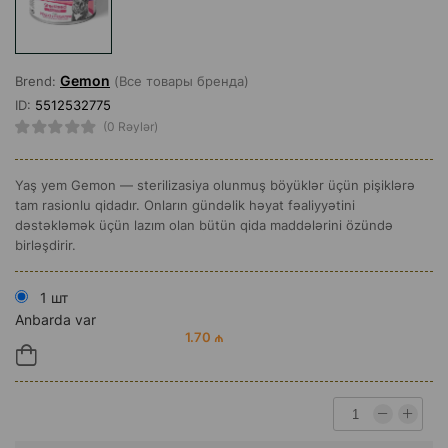
Gemon
Brend:
(Все товары бренда)
ID:
5512532775
(0 Rəylər)
Yaş yem Gemon — sterilizasiya olunmuş böyüklər üçün pişiklərə
tam rasionlu qidadır. Onların gündəlik həyat fəaliyyətini
dəstəkləmək üçün lazım olan bütün qida maddələrini özündə
birləşdirir.
1 шт
Anbarda var
1.70 ₼