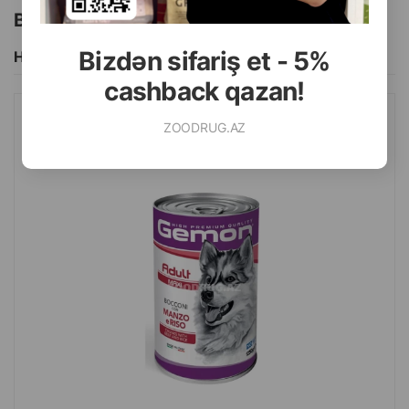
Bu brendin başqa məhsulları
Bizdən sifariş et - 5%
Hamısını Gör
cashback qazan!
ZOODRUG.AZ
NƏM YEM GEMON ADULT MAXI DOG BÖYÜK CINS ITLƏR ÜÇÜN
MAL ƏTI VƏ DÜYÜ PARÇALARI ILƏ 1250 QR.