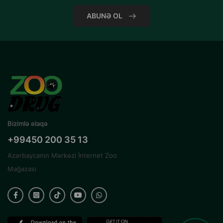
ABUNƏ OL
Bizimlə əlaqə
+99450 200 35 13
Azərbaycanın Mərkəzi İnternet Zoo
Mağazası