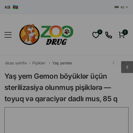
SI
Az
0
0
Əsas səhifə
Pişiklər
Yaş yemlər
Yaş yem Gemon böyüklər üçün
sterilizasiya olunmuş pişiklərə —
toyuq və qaraciyər dadlı mus, 85 q